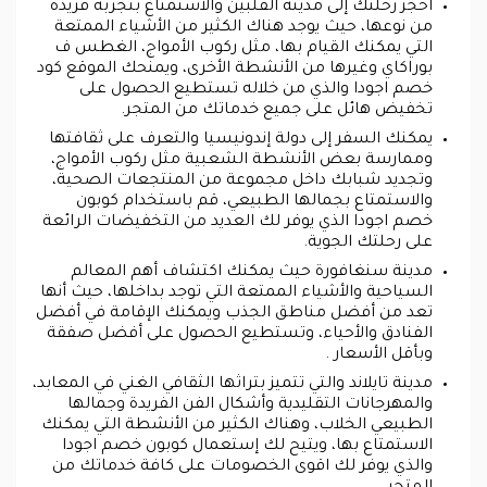
احجز رحلتك إلى مدينة الفلبين والاستمتاع بتجربة فريدة
من نوعها، حيث يوجد هناك الكثير من الأشياء الممتعة
التي يمكنك القيام بها، مثل ركوب الأمواج، الغطس ف
بوراكاي وغيرها من الأنشطة الأخرى، ويمنحك الموقع كود
خصم اجودا والذي من خلاله تستطيع الحصول على
تخفيض هائل على جميع خدماتك من المتجر.
يمكنك السفر إلى دولة إندونيسيا والتعرف على ثقافتها
وممارسة بعض الأنشطة الشعبية مثل ركوب الأمواج،
وتجديد شبابك داخل مجموعة من المنتجعات الصحية،
والاستمتاع بجمالها الطبيعي، قم باستخدام كوبون
خصم اجودا الذي يوفر لك العديد من التخفيضات الرائعة
على رحلتك الجوية.
مدينة سنغافورة حيث يمكنك اكتشاف أهم المعالم
السياحية والأشياء الممتعة التي توجد بداخلها، حيث أنها
تعد من أفضل مناطق الجذب ويمكنك الإقامة في أفضل
الفنادق والأحياء، وتستطيع الحصول على أفضل صفقة
وبأقل الأسعار .
مدينة تايلاند والتي تتميز بتراثها الثقافي الغني في المعابد،
والمهرجانات التقليدية وأشكال الفن الفريدة وجمالها
الطبيعي الخلاب، وهناك الكثير من الأنشطة التي يمكنك
الاستمتاع بها، ويتيح لك إستعمال كوبون خصم اجودا
والذي يوفر لك اقوى الخصومات على كافة خدماتك من