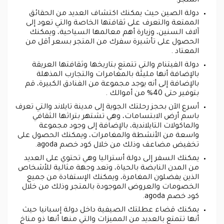
المتجر.
دولة الصين حيث يمكنك اكتشاف العديد من الحقائق
الممتعة والتعرف على ثقافتها الخاصة والتي تعود إلى
آلاف السنين، وزيارة أهم معالمها السياحية، ويمكنك
الحصول على تأشيرة سفرك من المتجر بسعر أقل من
المعتاد .
دولة الفيتنام والتي تتمتع بتاريخها وثقافتها العريقة
بالإضافة أنها مليئة بالمغامرات والتجارب المذهلة
بالإضافة إلى أنه يوجد مجموعة من الفنادق الكبيرة، قم
بتوفير حتى 40% من أموالك .
أسرع الآن بحجز رحلتك الجوية إلى مدينة تايلاند والتي تعرف
باسم أرض الابتسامات، وهي تشتهر بتراثها الثقافي
والماكولات التايلاندية، بالإضافة إلى وجود مجموعة
واسعة من الأنشطة والمغامرات، ويمكنك الحصول على
تخفيض مضاعف وذلك من خلال كود خصم agoda.
يمكنك السفر إلى دولة أستراليا وهي تحتوي على العديد
من المدن النابضة بالحياة، وتعد وجهة مثالية للأشخاص
الذين يفضلون المغامرة، ويمكنك الإستفادة من جميع
الخصومات والعروض الموجودة بالمتجر وذلك من خلال
كود خصم agoda.
يمكنك قضاء عطلتك الصيفية داخل دولة إسبانيا حيث
أنها تتمتع بالعديد من المميزات والتي منها أنها ذو مناخ