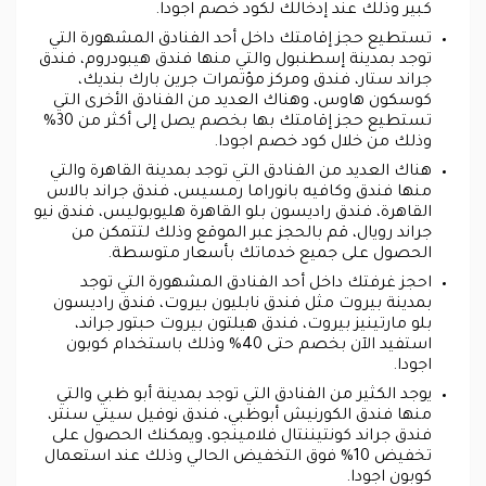
كبير وذلك عند إدخالك لكود خصم اجودا.
تستطيع حجز إقامتك داخل أحد الفنادق المشهورة التي
توجد بمدينة إسطنبول والتي منها فندق هيبودروم، فندق
جراند ستار، فندق ومركز مؤتمرات جرين بارك بنديك،
كوسكون هاوس، وهناك العديد من الفنادق الأخرى التي
تستطيع حجز إقامتك بها بخصم يصل إلى أكثر من 30%
وذلك من خلال كود خصم اجودا.
هناك العديد من الفنادق التي توجد بمدينة القاهرة والتي
منها فندق وكافيه بانوراما رمسيس، فندق جراند بالاس
القاهرة، فندق راديسون بلو القاهرة هليوبوليس، فندق نيو
جراند رويال، قم بالحجز عبر الموقع وذلك لتتمكن من
الحصول على جميع خدماتك بأسعار متوسطة.
احجز غرفتك داخل أحد الفنادق المشهورة التي توجد
بمدينة بيروت مثل فندق نابليون بيروت، فندق راديسون
بلو مارتينيز بيروت، فندق هيلتون بيروت حبتور جراند،
استفيد الآن بخصم حتى 40% وذلك باستخدام كوبون
اجودا.
يوجد الكثير من الفنادق التي توجد بمدينة أبو ظبي والتي
منها فندق الكورنيش أبوظبي، فندق نوفيل سيتي سنتر،
فندق جراند كونتيننتال فلامينجو، ويمكنك الحصول على
تخفيض 10% فوق التخفيض الحالي وذلك عند استعمال
كوبون اجودا.