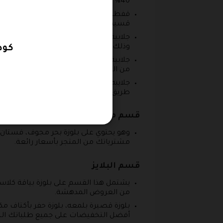
40% وذلك عند إدخال كود خصم itsminesa.
قسيمة شراء اتزماين.
جلابية طويلة بالوان مموجه فخمة، قف
وذلك من خلال استعمالك لقسيمة شراء ا
كود خ
جلابية كويتيه، جلابية مغربي، قفطان مور
من التخفيضات العالية على قيمة مشتري
جلايبه بأكمام كيمونو، قفطان بدلعات 
طريق استخدام كود خصم موقع اتزماين.
قسم ملابس البحر
وهو يحتوي على بلوزة بحر مجوف، فستا
مشترياتك من المتجر بأسعار رائعة.
قسم البلايز
يشتمل هذا القسم على بلوزة بياقة كلا
من العروض المدهشة.
بلوزة قصيرة بلمعه، بلوزة حفر بأكتاف 
أفضل التخفيضات على جميع طلباتك الشر