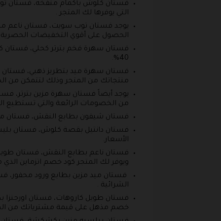
فستان كلوش بأكمام منفخه، فستان توب
التي يوفرها لك المتجر .
يوجد فستان توب سويت، فستان ناعم مزين
الحصول على أقوي التخفيضات الحصرية ق
فستان سهرة فخم بترتر كحلي، فستان كل
40%.
فستان سهرة ميد بتطريز ذهبي، فستان 
منتجاتك من المتجر وذلك لتتمكن من ا
يوجد أيضاً فستان سهرة مزين بترتر، فس
من الخصومات الرائعة والتي تستطيع ال
فستان شيفون بطابع النقش، فستان مزين
فستان دانتيل بقصة كلوش، فستان بليس
الأسعار.
فستان ناعم بطابع النقش، فستان طويل
ويوفر لك المتجر كود خصم اتزماين الذي
فستان ميد مزين بطابع ورود محفور، فس
الشرائية .
فستان طويل كاروهات، فستان اورجنزا بط
خصم مذهل على قيمة مشترياتك من الم