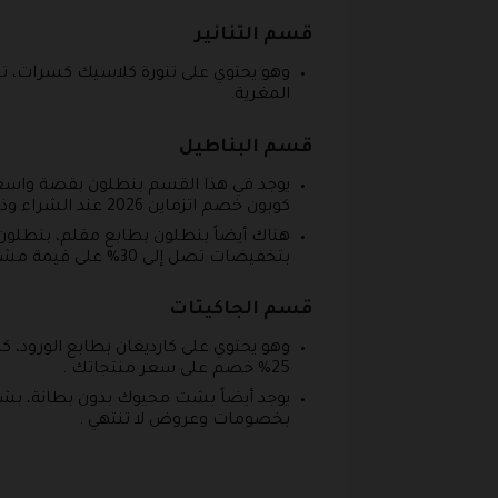
قسم التنانير
المغرية.
قسم البناطيل
يوجد في هذا القسم بنطلون بقصة واسع
كوبون خصم اتزماين 2026 عند الشراء وذلك لتتمكن من الحصول على منتجاتك من المتجر بأفضل الأسعار.
بتخفيضات تصل إلى 30% على قيمة مشترياتك من المتجر.
قسم الجاكيتات
وهو يحتوي على كارديغان بطابع الورود،
25% خصم على سعر منتجاتك .
يوجد أيضاً بشت محيوك بدون بطانة، بش
بخصومات وعروض لا تنتهي .