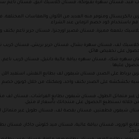
 ميد، فستان سهرة بفيونكه، فستان كلاسيك أنيق، فستان ناعم سهر
 بالكريستال ومتوفر منه العديد من الألوان والمقاسات المختلفة،
م باستخدام كود خصم اتزماين عند الشراء.
اسيك بلمعة مميزة، فستان قصير اورجنزا، فستان حرير ناعم بكتف
كلاسيك لف، فستان سهرة بشال، فستان حرير بريش، فستان كريب نا
لحصول على تخفيض هائل.
تان سهره شك، فستان سهره بياقة عالية دانتيل، فستان كريب ناعم، 
حصول عليها .
 برباط على الصدر، فستان شيفون لف بطابع النقش، استفيد الآن ب
يه بكشكشه على الصدر بكتف واحد، ويمكنك من خلال كوبون خصم ا
 غير متماثل الطول، فستان شيفون بطابع الفراشات، فستان لف مت
 من خلاله تستطيع الحصول على منتجاتك بأسعار لا مثيل.
تان شيفون قطعتين، فستان بقصة لف، فستان طويل غير متماثل الط
ابع الورود، فستان بياقة عالية، فستان ميد كلوش جاكار، فستان ب
تجر.