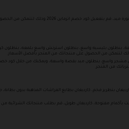
وهو يحتوي على تنورة كلاسيك كسرات، تنورة ميد، قم بتفع
ة، بنطلون بليسيه واسع، بنطلون استرتش واسع بلمعه، بنطلون ك
 كارديغان بتطريز فخم، كارديغان بطابع الفراشات المذهبة بدون بطا
ت بأكمام مفتوحة، كارديغان طويل، قم بطلب منتجاتك الشرائية من 