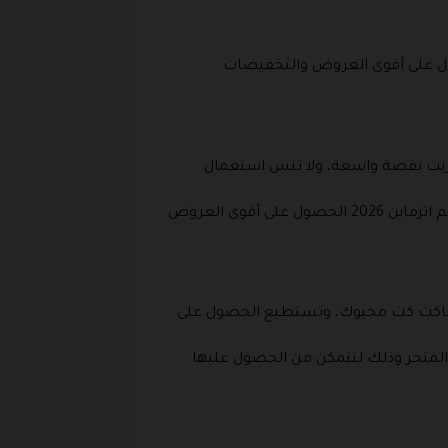
يل كود خصم اتزماين 2026 وذلك لتتمكن من الحصول على أقوى العروض والتخفيضات
ريب بقصة واسعة، ولا تنس استعمال
هناك أيضاً بنطلون بطابع مقلم، بنطلون مشجر واسع، بنطلون ميد بقصة واسعة، ويمكنك من خلال كود خصم اتزماين 2026 الحصول على أقوى العروض
نة، جاكت كت محيوك، وتستطيع الحصول على
المتجر وذلك لتتمكن من الحصول عليها