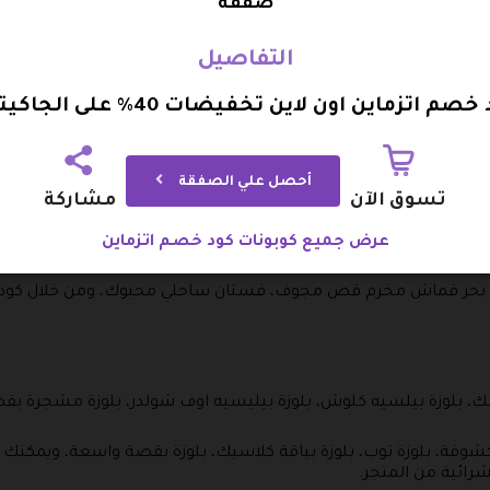
صفقة
التفاصيل
طان مزين بكلف الطاوؤس، قفطان بأكتاف مكشوفة، وتستطيع الحصو
تزماين.
صم اتزماين اون لاين تخفيضات 40% على الجاكيتات
د، جلابية مزينة باللؤلؤ، قفطان بتطريز على الصدر، ويمكنك من خلال 
اتك من المتجر.
أحصل علي الصفقة
على الكتف، قفطان بأكتاف مكشوفة، وتستطيع الحصول على كافة مس
تسوق الآن
مشاركة
عرض جميع كوبونات كود خصم اتزماين
ن بحر قماش مخرم قص مجوف، فستان ساحلي محبوك، ومن خلال كود 
سك، بلوزة بيلسيه كلوش، بلوزة بيليسيه اوف شولدر، بلوزة مشجرة 
مكشوفة، بلوزة توب، بلوزة بياقة كلاسيك، بلوزة بقصة واسعة، ويمكن
ائية من المتجر.