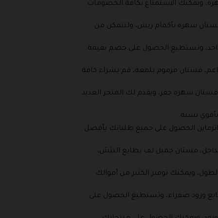
ة، ويمكنك الاستمتاع بكافة الخصومات
 فستان سهرة بأكمام ريش، ولتتمكن من
 واحد، وتستطيع الحصول على خصم بقيمة
عم، فستان مزموم بلمعه، قم بشراء كافة
فستان سهره حفر، ويقدم لك المتجر العديد
أقوي نسبة.
تزماين الحصول على جميع طلباتك بأفضل
داخل، فستان جميل لف بطابع النثش،
ول، ويمكنك توفير الكثير من أموالك
طابع ورود صفراء، وتستطيع الحصول على