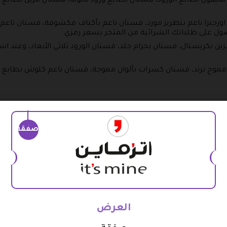
ون بطابع الورود، فستان بطابع ورود ملونة، فستان مزين بطابع 
اورجنزا ناعم بتطريز مورد، فستان ناعم بأكتاف مكشوفة، فستان نا
ول على طلباتك الشرائية من المتجر بسعر رمزي.
 بكريستال، فستان بحزام جلد، فستان الورود ثلاثي الأبعاد، وعند 
وج ترند، فستان كسرات بألوان مموجة، فستان ناعم كلوش بطابع 
 والتي منها جمبسوت لف مزين بإكسسوار أنيق، جمبسوت بيلسيه فخم،
صفقة
يها بسعر رمزي.
افر منه ألوان متعددة، جمبسوت بيليسه استرتش، جمبسوت قطعتي
 رائعة.
العرض
ان بطابع تراثي، قفطان بياقة عالية، قفطان بطابع النقش، وتست