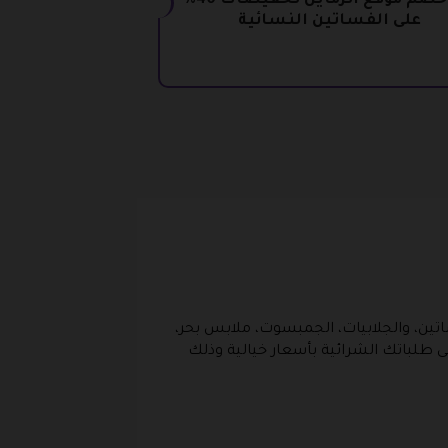
كود خصم موقع اتزماين تخفيضات 40%
على الفساتين النسائية
 30%، فهناك تشكيلة واسعة من الفساتين، والجلابيات، الجمبسوت، ملابس بحر،
لى طلباتك الشرائية بأسعار خيالية وذلك