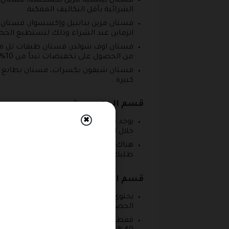
فستان بيلسيه مزين بكشكشة، فستان شيف
الشرائية بأقل التكاليف الممكنة.
فستان مزين بدانتيل وإكسسوار، فستان 
اتزماين عند الشراء وذلك لتستطيع الحص
فستان اوف شولدر، فستان طبقات تل مزين
من الحصول على تخفيضات تبدأ من 10%
فستان شيفون بكسرات، فستان بطابع مم
كبيرة .
قسم الجمبسوت
✖
يوجد في هذا القسم العديد من المنتجات
خلال المتجر وذلك لتتمكن من الحصول عل
هناك جمبسوت بيلسيه اوف شولدر ومتو
طلبك الأول من المتجر.
قسم الجلابيات
الحصول على مشترياتك من المتجر بأسعار
قفطان مغربي، قفطان بطابع مذهب، قفط