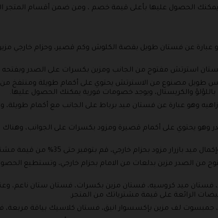
يمكنك الحصول عليها بأعلى قيمة خصم ، ومن ضمن أقسام المتجر الآ
 عبارة عن فستان طويل بقصة الكلوش وكم قصير، وحزام خارجي مزين
ستان استرتش مفتوح من الجانب ومزين بكسرات على الصدر وبفتحه من
يس طويل مصنوع من الاسترتش يحتوي على أكمام طويلة ومنتفخ من ا
ن باللؤلؤ والكريستال، ويوجد خصومات فورية يمكنك الحصول عليها.
زاهيه وهو عبارة عن فستان ميد برباط على الجانب مع أكمام طويلة،
وهو يحتوي على أكمام قصيرة ومزود بكسرات على الجوانب، وهناك ا
رار مزود بحزام خارجي، قم بتوفير حتى 35% من قيمة مشترياتك .
وح من الصدر مزين بدلعات من الامام بحزام خارجي، وتستطيع الحصو
فستان ميد كروسيه، فستان مزين بكسرات، فستان ستان ناعم، وعن
يضات الرائعة على قيمة مشترياتك من المتجر.
جمبسوت لف مزين بإكسسوار انيق، فستان كلاسيك بياقة مربعة، ف