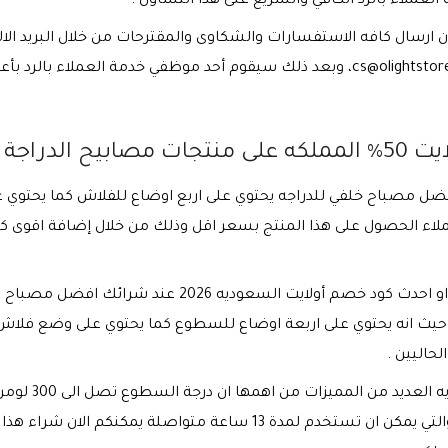
العملاء بالرد الكافي والسريع على هذا التساؤل .
الان ارسال كافه الاستفسارات والشكاوى والمقترحات من خلال البريد ال
cs@olightsto
، وبعد ذلك سيقوم أحد موظفي خدمة العملاء بالرد بأع
 الدراجة
 افضل مصباح خلفي للدراجه يحتوي على اربع اوضاع للفلاش كما يحتوي
استخدم كود خصم أولايت 50% المملكه او احدث كود خصم أولايت
ث انه يحتوي على اربعة اوضاع للسطوع كما يحتوي على وضع فلاش واح
لحاليين .
يقدم متجر او لا
والتي تصل قدرتها إلى 2000 مللي امبير والتي يمكن ان تستخدم لمدة 13 س