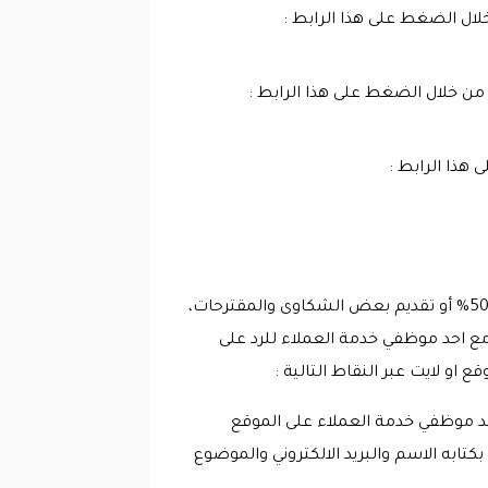
لال الضغط على هذا الرابط :
 من خلال الضغط على هذا الرابط :
هذا الرابط :
يحتاج بعض العملاء والمستهلكين التساؤل عن كود خصم أولايت 2026 المملكة او اقوى كود خصم أولايت الجديد 50% أو تقديم بعض الشكاوى والمقترحات،
ع احد موظفي خدمة العملاء للرد على
او لايت عبر النقاط التالية :
حد موظفي خدمة العملاء على الموقع
بط https://olight.secure.force.com/LiveChatPage، ويقوم العميل بكتابه الاسم والبريد الالكتروني والموضوع