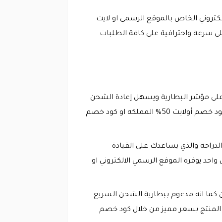
الكتروني الخاص بالموقع الرسمي او لايت
لى سرعة واحترافية على كافة الطلبات
 على مؤشر البطارية ويسهل إعادة الشحن
مره اخرى بسعر مميز يستطيع كافة العملاء الحصول على هذا المنتج بسعر اقل وذلك من خلال إضافة اقوى كود خصم أولايت 50% المملكه او كود خصم
 السعوديه 2026 عند شرائك افضل مصباح الدراجة والذي يساعدك على القيادة
د يوفره الموقع الرسمي الالكتروني او
يت اقوى مصباح دراجة لديه العديد من المميزات من اهمها ان درجة السطوع تصل الى 300 لومن كما انه مدعوم ببطارية الشحن السريع
اعة متواصلة يمكنكم الان شراء هذا المنتج بسعر مميز من خلال كود خصم