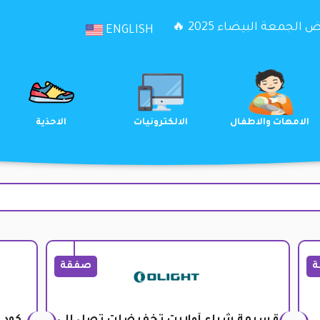
الجمعة البيضاء 2025 🔥
ENGLISH
الترفيه
الامهات والاطفال
الالكترونيات
ة
صفقة