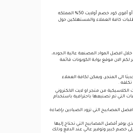
يوفر موقع اولا بت فرصة تخفيض اسعار شراء مختلف أنواع المنتجات عبر استخدام احدث كود خصم أولايت 2026 أو أقوى كود خصم أولايت 50% المملكه
ات وطلبات كافة العملاء والمستهلكين حول
لال افضل المواد المصنعة عالية الجوده،
كم الان موقع بوابة الكوبونات قائمة
ثا الى المتجر، ويمكن لكافة العملاء
لكلاسيكية من متجر او لايت الالكتروني
ات التي تم تصنيعها باحترافية باستخدام
افضل المصابيح التي تزود الصيادين بإضاءة
لذي يوفر أفضل المصابيح التي تحتاج إليها
ى خصم كبير وتوفير عالي عند الدفع وذلك