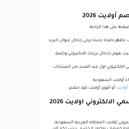
ولايت 2026
لضغط على هذا الرابط:
ر نافذة جديدة يرجى إدخال عنوان البريد
 يقوم بادخال بريدك الالكتروني وكلمة
لالكتروني اول عيد العديد من المنتجات
 أولايت السعوديه .
ولايت
أو أقوى أولايت كود خصم .
ما هي احدث واشهر كوبونات واكواد الخصم وتوفير المتاحة في المتجر الرسمي الالكتروني اولايت 2026
روني اولايت المملكه العربيه السعوديه،
 كوبونات واكواد الخصم، ننشر لكم الان