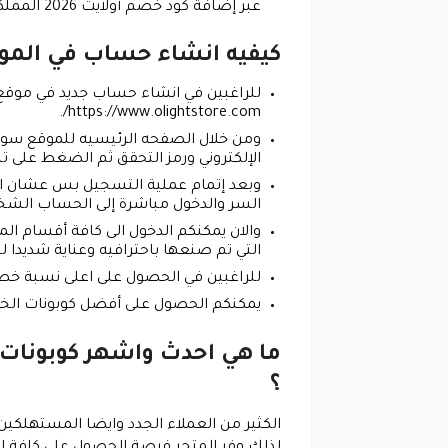
عبر إضافة كود خصم أولايت 2026 المملكة .
كيفيه انشاء حساب في الموقع 
للراغبين في انشاء حساب جديد في موقع او
https://www.olightstore.com/.
ومن خلال الصفحه الرئيسيه للموقع سوف 
الإلكتروني ورمز التحقق ثم الضغط على ت
وبعد إتمام عملية التسجيل بس عشان الع
السر والدخول مباشرة إلى الحساب الشخص
والان يمكنكم الدخول الى كافة أقسام ال
التي تم صنعها باحترافيه وعناية شديدا ل
للراغبين في الحصول على اعلى نسبة خصم 
يمكنكم الحصول على أفضل كوبونات الخصم 
؟
الكثير من العملاء الجدد وايضا المستهلكين
لذلك وفر المتجر فرصة الحصول على كافة ا