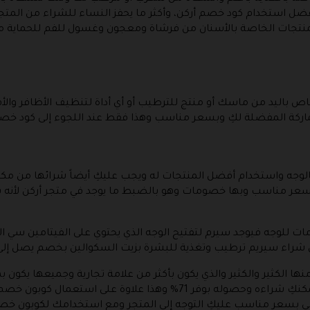
صم كبير يصل إلى 42% وهذا بفضل استخدام كود خصم أركن، وأكثر ما يحفز النساء للشراء 
منتجات الخاصة بالأسنان من فرشاة ومعجون وغسول للفم للحماية م
باليد من ماسك أو منتج للترطيب أو أي أداة لتنظيف الأظافر والأق
اركة المفضلة لكِ وبسعر مناسب وهذا فقط عند اللجوء إلى كود خصم
الوجه واستخدام أفضل المنتجات له ويجب عليكِ أيضاً شرائها من مك
وقت تكون بسعر مناسب وبها خصومات وهو بالضبط ما يوجد في متجر أركن 
ت للوجه فيوجد سيرم لتفتيح الوجه الذي يحتوي على الفيتامين سي الذ
راء سيريم ترطيب وتغذية للبشرة بزيت السكوالين بخصم يصل إلى 30%
نها الكثير والكثير والذي يكون بأكثر من علامة تجارية وجميعها يك
عليها ، فيوجد مقشر للتنظيف والتبييض يمكنكِ شراءه وحصوله بوفر 71% وهذا