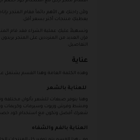
أقسام متجر أركن مع استخدام كود خصم أر
ولأن راحتكِ هي الأهم دائماً فقام المتجر 
يعطيكِ منتجات أكثر بسعر أقل.
وتسهيلاً عليكِ عملية الشراء فقد قام الم
فإن العديد من المترددين على المتجر يريد
التفاصيل:
عناية
وهذه الكلمة العامة وهذا القسم يشتمل على 
للعناية بالشعر
وهنا يتوفر صبغات للشعر بألوان مختلفة و
ومشط وفرش وزيوت وسيرمات وكريمات ومعا
شعرك أفضل وتكون مع استخدام كود خصم 
العناية بالفم والشفاه
وفي هذا القسم يتم توفير كل المنتجات ال