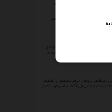
لشيبسي العضوية ومهروس الفواكهه
لشاور الآمن دون أن يسبب أى ضرر على
المنتجات التى تعمل على الترطيب ومنع
لرموش والحواجب وسيرم الرموش الذي به
 والترطيب ولوشن كريم للتبيض والتفتيح
وباودر مزيل للعرق ومضاد للرائحة، و مناديل للتنظيف والتعقيم منها برائحة ومنها بدون رائحة، وبخاخ معطر ومنظف بخصم يصل إلى 33% بفضل كود خصم