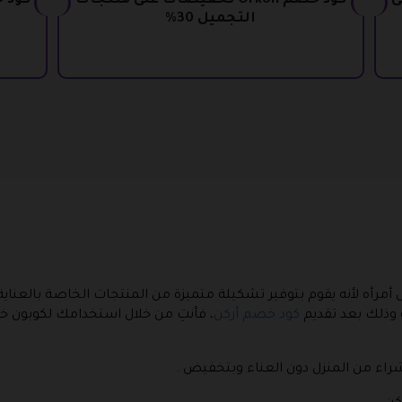
 40% على
كود خصم Orkon تخفيضات على منتجات
التجميل 30%
 أمرأه لأنه يقوم بتوفير تشكيلة متميزة من المنتجات الخاصة بالعنا
 وذلك بعد تقديم
كود خصم أركن
، فأنتِ من خلال استخدامك لكوبون 
شراء من المنزل دون العناء وبتخفيض .