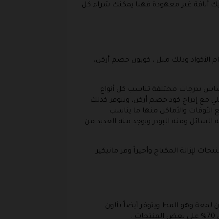
ك أناقة غير معهودة فهنا يمكنك شراء كل
الأكواد وذلك مثل ، كوبون خصم أركن،
أساس بدرجات مختلفة تناسب كل أنواع
ي مع إدراج كود خصم أركن، ويتوفر كذلك
يع الأوقات والأماكن منها ما يناسب
 السائل ومنه البودر ويوجد منه العديد من
جات لإزالة المكياج وأخيراً وفر مانيكير
لمعة وهو المط ويتوفر أيضاً بألون
.