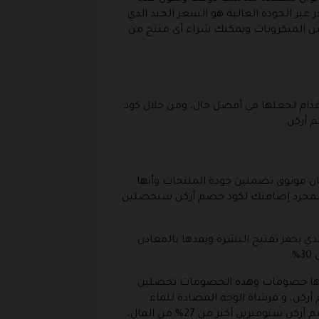
من المتجر غير الجودة العالية هو السعر الجيد الذي
ن الميكروبات ويمكنك شراء أى منتج من
دام لجعلها في أفضل حال، ومن خلال كود
 أركن.
ان موثوق تضمنين جودة المنتجات وأنها
لأنه بمجرد إضافتك لكود خصم أركن ستحصلين
ي يحفز تفتيح البشرة ويمدها بالمعادن
.
ون بها خصومات وهذه الخصومات تحصلين
 علاوة على استعمال كوبون خصم أركن، و فرشاة الوجه المضادة للماء
المتوفرة بخصم 40%، ولشراء مقشر حمضي بسعر مناسب عليكِ التوجه إلى المتجر ومع استخدامك لكوبون خصم أركن ستوفيرين أكثر من 27% من المال،