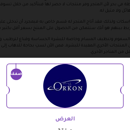
نقطة في بحر لأن المتجر وفر منتجات لا حصر لها فبتأكيد من خلال ت
ل ولا مثيل له.
لماسكات ولذلك فقد أتاح المتجر له قسم خاص به فبمجرد أن تدخلى عل
 يربط بينهم هو أنك ستتمكن من الحصول على المنتج بسعر أقل بكثير 
ه السموم وتنظيف المسام وخاصة للبشرة الحساسة وقناع لترطيب وتع
 المنتجات الأخري المفيدة للبشرة، فمن الأن لستِ بحاجة للذهاب إل
 من المتاجر الأخري.
صفقة
دها من مكان واحد وفر المتجر هذا القسم بعد أن قام بتوفير المنتجات
م من شاور للجسم ومعطرات للجسم لتجعلك دائماً في انتعاش وتألق
هذا المتجر واختيار منها ما يناسبك والمنتج الذي ترغبين فيه وستح
العرض
 وفر لك المتجر هذا القسم لكِ تستمتعين بشراء المنتجات لطفلك دون ا