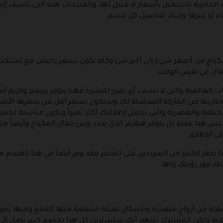
خاصة بالتجميل بأسعار لا مثيل لها، والمنتجات هذه التى تضيف إلي
اه أو غيرها وإليك تفاصيل كل قسم.
مكياج من أصغر شيء إلى أكبر شئ وكله يكون بسعر رخيص مع استخدام 
لمال في نفس الوقت.
 العالمية والتى لا تسبب أي ضرر للبشرة فهنا يتوفر بريمير وكريم 
تختارينه من الماركة المفضلة لكِ وستكون بسعر أقل من سعرها الأصل
المختلفة والعصرية والتى تجعل إطلالتك أكثر تميزاً وتكون مناسبة لجم
هذا فقط بل يتوفر هيلايتر الذي يحدد ويبرز جمال المكياج وأيضاً منه
 الإطلاق .
 يحفز الكثير من المترددين على المتجر فقد وفر أيضاً في هذا القسم منت
ك فور رؤيتكِ إياها .
ة من أرواج متعددة وبأشكال تعبئة مختلفة منها اللامع ومنها بدون 
ن المشترك بينهم أنك ستشترين كل هذا بخصم كبير يصل إلى 70% على بعض المنتجات 