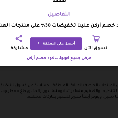
صفقة
ة وعضوية للأطفال ومفيدة لهم وتقوي من صحتهم وذلك مثل رقائق ا
تاجها شركة تشاميس اورجانيك وتكون بسعر وخصم مدهش .
التفاصيل
كِ شراء المنتجات الأخري مثل مرطب الجسم والشامبو المناسب له وا
صم أركن علينا تخفيضات 30% على منتجات العناية
لطفل المناسبة للطعام وهذا كله سيكون بخصم يصل إلى 39% .
أحصل علي الصفقة
تسوق الآن
مشاركة
عين ومنطقة العين بصفة عامة، ولجعلها في حالة أفضل عليكِ شراء 
ظهور الهالات السوداء وسيرم للترطيب ويتوفر أيضاً مصل لتكثيف ا
عرض جميع كوبونات كود خصم أركن
ن المنتجات الخاصة بالعناية بالمنطقة الحساسة من غسول للتنظيف
ما تحبين، ويتوفر أيضاً سيرم للتفتيح بماركات مختلفة.