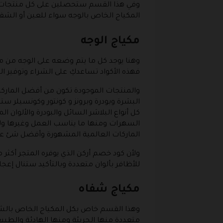
وفي هذا القسم ستحصلين على كل منتجات ال
المكياج الخاص بالوجه سواء للعين أو الشف
مكياج الوجه
وهنا يوجد كل ما يتم وضعه على الوجه من 
فهذه الأكواد تساعدكِ على الشراء وتوفير ا
والمنتجات الموجودة تكون من أفضل الماركات
البشرة وبودرة وبرونز و كونتور وكونسيلر س
كل أنواع البلاشر السائل والبودرة والألوان 
السهرات ومنها ما يناسب العمل وغيرها وليس 
الماركات العالمية المشهورة وأفضل شئ على
ولأن كود خصم أركن الذي يوفره المتجر أكثر ما
للأظافر بألوان متعددة وبالتأكيد ستنال إعجاب
مكياج شفاه
وهذا القسم خاص بكل المكياج الخاص بالشفا
متعددة منها الجريئة ومنها الهادئة والطبيعية ولك