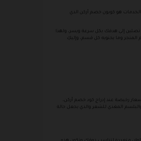
ه الخدمات هو كوبون خصم أركن الذي
ى تصلين إلى هدفك بكل سرعة ويسر، ولهذا
المتجر وما يحتويه كل قسم، وإليكِ
عار رخيصة عند إدراج كود خصم أركن،
بلسم المغذي للشعر والذي يجعل حالة
ألوان متعددة لتناسب ذوقك وتكون هذه