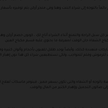
ماً بالتوجه إلى شراء التنت وهنا وفي متجر أركن يتم توفيره بأسعار أك
 كل سبل الراحة والتمتع أثناء الشراء أتاح لكِ ، كوبون خصم أركن وه
كياج الشفاة حان الوقت لمعرفة ما يحتوي عليه قسم مكياج العين.
ماركات متعددة كذلك، وأيضاً يوجد ظلال للعيون بأحجام وألوان كثيرة و
ف للرموش وقلم للحواجب، ولكى تستطيعين شراء كل هذا دون إهدار ال
صة بالوجه أو الشفاه والتى تكون بسعر مميز ، فيتوفر ماسكات لعلاج
لى صالون التجميل وإهدار الكثير من المال والوقت.