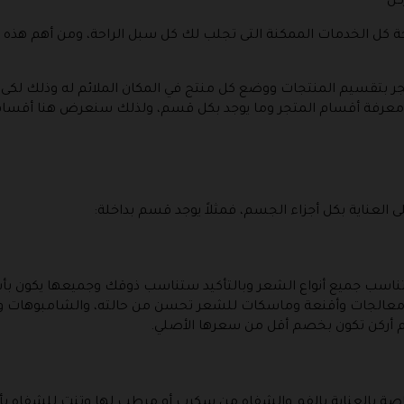
كن
بإتاحة كل الخدمات الممكنة التى تجلب لك كل سبل الراحة، ومن أهم هذ
تجر بتقسيم المنتجات ووضع كل منتج في المكان الملائم له وذلك لك
ون معرفة أقسام المتجر وما يوجد بكل قسم، ولذلك سنعرض هنا أقسام 
العناية بكل أجزاء الجسم، فمثلاً يوجد قسم بداخلة:
تناسب جميع أنواع الشعر وبالتأكيد ستناسب ذوقك وجميعها يكون بأس
لجات وأقنعة وماسكات للشعر تحسن من حالته، والشامبوهات وال
أركن تكون بخصم أقل من سعرها الأصلي.
خاصة بالعناية بالفم والشفاه من سكرب أو مرطب لها وتنت للشفاه ب