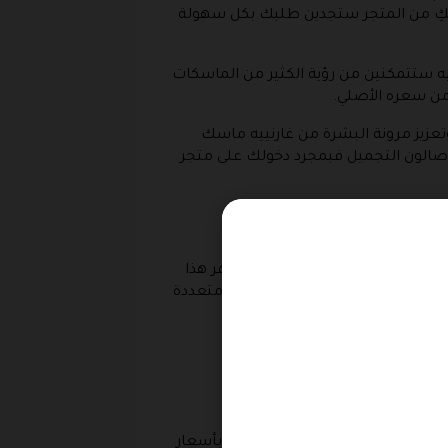
سوقكِ من المتجر ستجدين طلبك بكل سهولة
يه ستتمكنين من رؤية الكثير من الماسكات
من سعره الأصلي.
زيز مرونة البشرة من غارنييه ماسك
ى صالون التجميل فبمجرد دخولك على متجر
 للعناية بالشعر والوجه وغيرها وفر هذا
 وأيضاً مزيل عرق للجسم بروائح متعددة
صلين عليه بخصم كبير.
لذهاب خارج المنزل ويتم توفير ذلك بأسعار