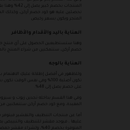
المنتجات بخ
تحصلين عليه هو كود خصم أركن، وكذلك ال
المتجر ويكون بسعر رخيص
العناية باليد والأقدام والأظافر
وهنا ستستطيعين الحصول على أي منتج خاص 
خصم أركن، ستتمكنين من شراء المنتج بالم
العناية بالوجه
وللظهور في أفضل إطلالة عليكِ الاهتمام ب
تكون أصلية 100% وفي نفس ال
على خصم يصل إلى 48%.
وفي هذا القسم بداخله تجدين زيوت و سيروما
المفيدة، ومع كود خصم أركن ستتمكنين من ش
أما عن منتجات التنظيف والتقشير فيتوفر م