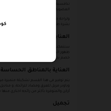
تنافسية ، وهنا يتم توفير منتجات غذائي
العضوية بأطعمة مختلفة والتي يقوم بإن
ولراحة طفلك أيضاً ونظافته أتاح المتجر ل
كود خ
بشرة طفلك ويتوفر أيضاً الأدوات الخاصة با
العناية بالعين
ستتمكنين من اقتناء المنتجات الخاصة بال
ظهور التجاعيد وسيروم الكافين المانع من 
خصم يصل إلى 27% الذي يعمل على تكثيف الرموش من رابيد بلاش.
العناية بالمناطق الحساسة
يتم توفير في هذا القسم تشكيلة متميزة م
أركن والمتوفرة بأكثر من رائحه اختاري منها 
تجميل