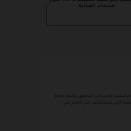
كود خصم أركن علينا تخفيضات 30% على
منتجات العناية
ية بالبشرة ومنتجات التجميل بصفة عامة
خصم أركن ستحصلين على الكثير من