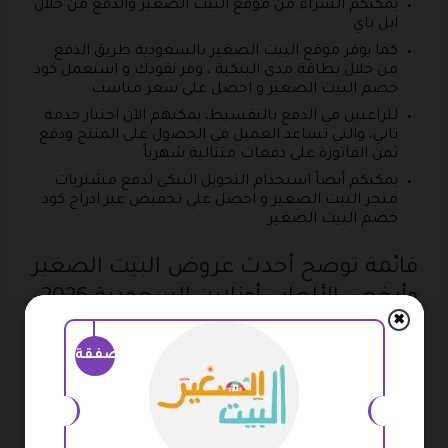
يمكنكم الشراء من موقع البيت الصغير والدفع من خلال
ابل باي .
كما يوفر موقع البيت الصغير بالسعودية طريق الدفع
من خلال بطاقة مدى البنكية ، وفر نقودك و استعمل كود
خصم البيت الصغير و احصل على سعر مناسب .
للراغبين في الدفع بالتقسيط، يمكنهم الآن اختيار خدمة
تابي، والتي تساعد العميل في الحصول على المنتج ودفع
ثمن الفاتورة على دفعات متتالية شهرياً .
يمكنكم أيضاً استخدام التحويل البنكي لدفع مشتريات
متجر البيت الصغير و احصل علي تخفيض عبر ادراج كود
خصم البيت الصغير .
قائمة توضح أحدث عروض البيت الصغير
وأرخص الألعاب أونلاين السعودية 2026
✖
يمكنكم الآن تنمية مهارات وقدرات الأطفال عبر أفضل
صفقة
بكج للرسام الصغير والذي يحتوي على ” سبورة مع عداد
أرقام مميز وأيضاً لعبة تلوين الحروف ” في تخفيضات
وخصومات موقع البيت الصغير بسعر مميز فقط 98.90
ريال سعودي بدلاً من 218.50 ريال سعودي، أي بنسبة
خصم 55% من السعر الأصلي و خصم اضافي عبر كود