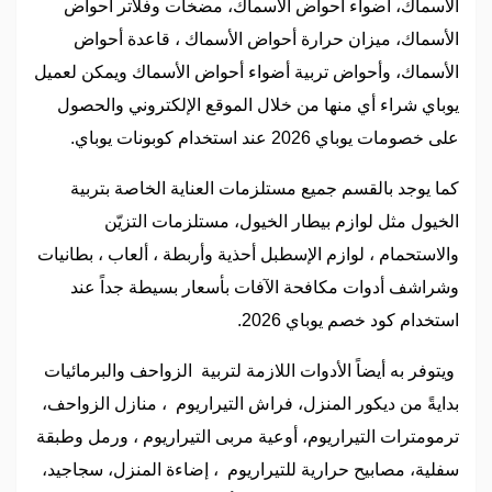
الأسماك، أضواء أحواض الأسماك، مضخات وفلاتر أحواض
الأسماك، ميزان حرارة أحواض الأسماك ، قاعدة أحواض
الأسماك، وأحواض تربية أضواء أحواض الأسماك ويمكن لعميل
يوباي شراء أي منها من خلال الموقع الإلكتروني والحصول
على خصومات يوباي 2026 عند استخدام كوبونات يوباي.
كما يوجد بالقسم جميع مستلزمات العناية الخاصة بتربية
الخيول مثل لوازم بيطار الخيول، مستلزمات التزيّن
والاستحمام ، لوازم الإسطبل أحذية وأربطة ، ألعاب ، بطانيات
وشراشف أدوات مكافحة الآفات بأسعار بسيطة جداً عند
استخدام كود خصم يوباي 2026.
ويتوفر به أيضاً الأدوات اللازمة لتربية الزواحف والبرمائيات
بدايةً من ديكور المنزل، فراش التيراريوم ، منازل الزواحف،
ترمومترات التيراريوم، أوعية مربى التيراريوم ، ورمل وطبقة
سفلية، مصابيح حرارية للتيراريوم ، إضاءة المنزل، سجاجيد،