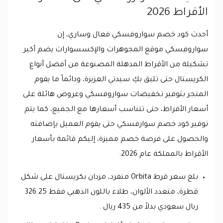
الأقراط 2026
أحدث كود خصم سواروفسكي فعال وساري، إن
سواروفسكي موقع المجوهرات والإكسسوارات يضم أكبر
تشكيلة من الأقراط المذهلة المصنوعة من أفضل أنواع
الكريستال حتى تليق بكِ سيدتي العزيزة، ودائماً ما يقوم
المتجر بتوفير تخفيضات سواروفسكي وعروض هائلة على
أسعار الأقراط، حتى تتناسب أسعارها مع الجميع، كما يتم
توفير كود خصم سوارفسكي حتى يقوم العميل بإضافته
والحصول على فرصة خصم مميزة، إليكم قائمة بأسعار
الأقراط بالمملكة عام 2026:
بلغ سعر قرط Orbita منفرد، مزدان بكريستال على شكل
قطرة، متعدد الألوان، طلاء باللون الذهبي فقط 326.25
ريال سعودي بدلاً من 435 ريال .