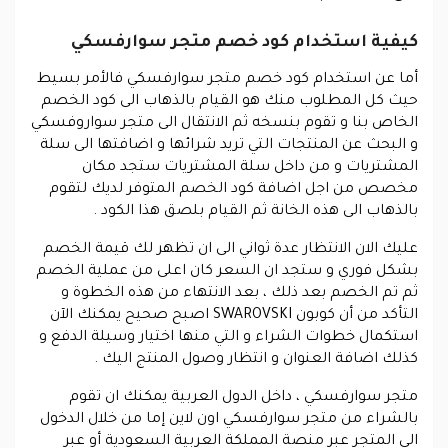
كيفية استخدام كود خصم متجر سوارفسكي
أما عن استخدام
كود خصم متجر سوارفسكي
فالأمر بسيط
حيث كل المطلوب منك هو القيام بالذهاب الى كود الخصم
الخاص بنا و تقوم بنسخه ثم الانتقال الى متجر سواروفسكي
و البحث عن المنتجات التي تريد شرائها و اضافتها الى سلة
المشتريات و من داخل سلة المشتريات ستجد مكان
مخصص من اجل اضافة كود الخصم المتوفر لديك لتقوم
بالذهاب الى هذه الخانة ثم القيام بلصق هذا الكود .
عليك الان الانتظار عدة ثواني الى ان تظهر لك قيمة الخصم
بشكل فوري و ستجد ان السعر كان اعلى من عملية الخصم
ثم تم الخصم بعد ذلك ، بعد الانتهاء من هذه الخطوة و
التأكد من أن
كوبون SWAROVSKI
اصبح صحيح يمكنك الآن
استكمال خطوات الشراء و التي منها اختيار وسيلة الدفع و
كذلك اضافة العنوان و انتظار وصول المنتج اليك .
متجر سوارفسكي
، داخل الدول العربية يمكنك ان تقوم
بالشراء من متجر سوارفسكي اون لاين إما من خلال الدخول
الى المتجر عبر منصة المملكة العربية السعودية أو عبر