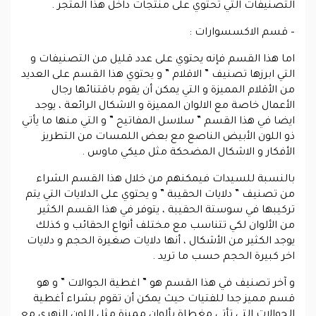
التصنيفات التي تحتوي على منتجات داخل هذا المتجر .
– قسم الاكسسوارات :
اما هذا القسم فإنه يحتوي على عدد قليل من التصنيفات و
التي ابرزها تصنيف ” الاقلام ” و يحتوي هذا القسم على العديد
من الأقلام المميزة و التي يمكن أن يقوم باقتنائها رجال
الأعمال خاصة مع الالوان المميزة و الاشكال الرائعة ، يوجد
ايضا في هذا القسم ” سلاسل المفاتيح ” و التي منها ما يأتي
ذو اللون الأبيض الناصع مع بعض اللمسات من التطريز
الأفكار و الاشكال المضحكة مثل ميكي ماوس .
بالنسبة للسيدات فيمكنهم من خلال هذا القسم الشراء
من تصنيف ” دلايات الحقيبة ” و يحتوي على الدلايات التي يتم
تركيبها في سوستة الحقيبة ، يتوفر في هذا القسم الكثير
من الألوان لكي تتناسب مع مختلف أنواع الحقائب و كذلك
يوجد الكثير من الأشكال ، أنها دلايات صغيرة الحجم و دلايات
اخر كبيرة الحجم حسب ما تريد .
و آخر تصنيف في هذا القسم هو ” اغطية الجوالات ” و هو
قسم مميز جدا للفتيات حيث يمكن أن تقوم بشراء أغطية
الجوالات التي تأتي مغطاة بألوان مميزة مثل اللون الزهري مع