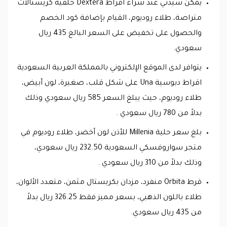
يمكن سيدتي عند شراء أقراط Dextera حلقية كريستالات
متراصة، طلاء روديوم، القيام بإضافة كود الخصم
والحصول على تخفيض على السعر البالغ 435 ريال
سعودي.
يتوافر لدى الموقع الإلكتروني بالمملكة العربية السعودية
اقراط دبوسية Una على شكل قلب، صغيرة، لون أبيض،
طلاء روديوم، حيث يبلغ السعر 585 ريال سعودي وذلك
بدلاً من 780 ريال سعودي .
بلغ سعر حلية Millenia للأذن لون أخضر، طلاء روديوم في
متجر سواروفسكي السعودية 232.50 ريال سعودي،
وذلك بدلاً من 310 ريال سعودي .
قرط Orbita منفرد، مزدان بكريستال مثمن، متعدد الألوان،
طلاء باللون الذهبي، بسعر مميز فقط 326.25 ريال بدلاً
من 435 ريال سعودي.