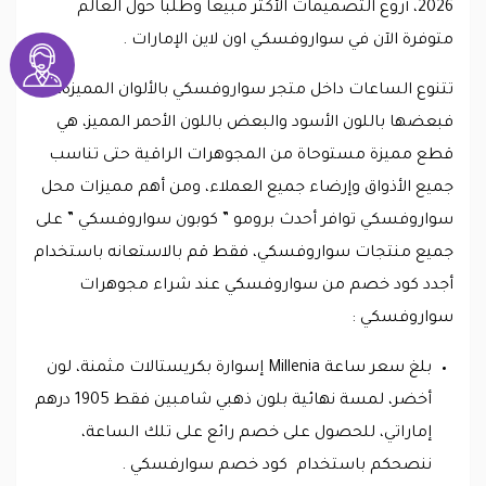
2026، أروع التصميمات الأكثر مبيعاً وطلباً حول العالم
متوفرة الآن في سواروفسكي اون لاين الإمارات .
تتنوع الساعات داخل متجر سواروفسكي بالألوان المميزة،
فبعضها باللون الأسود والبعض باللون الأحمر المميز، هي
قطع مميزة مستوحاة من المجوهرات الراقية حتى تناسب
جميع الأذواق وإرضاء جميع العملاء، ومن أهم مميزات محل
سواروفسكي توافر أحدث برومو ” كوبون سواروفسكي ” على
جميع منتجات سواروفسكي، فقط قم بالاستعانه باستخدام
أجدد كود خصم من سواروفسكي عند شراء مجوهرات
سواروفسكي :
بلغ سعر ساعة Millenia إسوارة بكريستالات مثمنة، لون
أخضر، لمسة نهائية بلون ذهبي شامبين فقط 1905 درهم
إماراتي، للحصول على خصم رائع على تلك الساعة،
ننصحكم باستخدام كود خصم سوارفسكي .