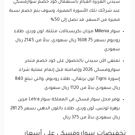
سيدتي العزيزة القيام باستعمال كود خصم سوارفسكي
عند شرائك تلك الأسورة المميزة، وسوف يتم خصم نسبة
مميزة من السعر، قد تصل إلى 50% .
سوار Millenia مزدان بكريستالات مثلثة، لون وردي، طلاء
روديوم بسعر 1608.75 ريال سعودي، بدلاً من 2145 ريال
سعودي.
تمتعي الآن سيدتي بالحصول على كود خصم متجر
سواروفسكي 2026 وإضافته قبل إتمام عملية شراء
إسورة Tigris لون برتقالي، طلاء روديوم، والتي تبلغ 840
ريال سعودي بدلاً من 1120 ريال سعودي.
يوفر محل سوار فسكي في المملكة سوار Letra مزين
بزهرة لوتس، لون وردي، طلاء باللون الذهبي بسعر 281.25
ريال سعودي بدلاً من 375 ريال.
تخفيضات سواروفسكي على أسعار