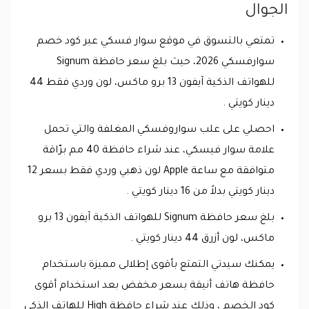
الجوال
تمتعي بالتسوق في موقع سوار فسكي عبر كود خصم
سوارفسكي 2026، حيث بلغ سعر حافظة Signum
للهواتف الذكية آيفون 13 برو ماكس، لون وردي فقط 44
دينار كويتي .
احصلي على علب سواروفسكي المغلفة والتي تحمل
علامة سوار فيسكي، عند شراء حافظة 40 مم برّاقة
متوافقة مع ساعة Apple لون ذهبي وردي فقط بسعر 12
دينار كويتي بدلاً من 16 دينار كويتي .
بلغ سعر حافظة Signum للهواتف الذكية آيفون 13 برو
ماكس، لون أزرق 44 دينار كويتي .
يمكنك سيدتي التمتع بأقوى إطلالى مميزة باستخدام
حافظة هاتف أنيقة بسعر مخفض بعد استخدام أقوى
كود الخصم ، وذلك عند شراء حافظة High للهاتف الذكي