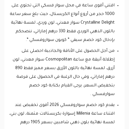
اقتني أقوى ساعة في محل سوار فسكي التي تحتوي على
1000 حجر من أروع أنواع الكريستال، حيث بلغ سعر ساعة
Crystalline Delight سوار معدني، لون وردي، لمسة نهائية
باللون الذهبي الوردي فقط 330 درهم إماراتي، ننصحكم
بإدخال كود خصم سيفي ” كوبون سواروفسكي “.
من أجل الحصول على الأناقة والجاذبية احصلي على
إطلالة أنيقة مع ساعة Cosmopolitan سوار معدني، لون
أزرق، لمسة نهائية باللون الأزرق بسعر مميز فقط 890
درهم إماراتي، وفي حال الرغبة في الحصول على فرصة
بتخفيض السعر، يرجى القيام بكتابة كود خصم
سوارفسكي .
يقدم كود خصم سواروفسكي 2026 أقوى تخفيض عند
اقتناء ساعة Millenia إسوارة بكريستالات مثمنة، لون بني،
لمسة نهائية بلون ذهبي شامبين بسعر 1905 درهم