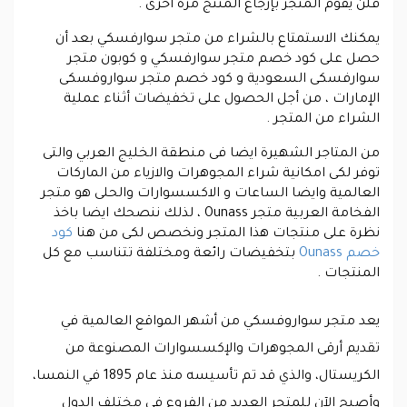
فلن يقوم المتجر بإرجاع المنتج مرة اخرى .
يمكنك الاستمتاع بالشراء من متجر سوارفسكي بعد أن
حصل على كود خصم متجر سوارفسكي و كوبون متجر
سوارفسكى السعودية و كود خصم متجر سواروفسكى
الإمارات ، من أجل الحصول على تخفيضات أثناء عملية
الشراء من المتجر .
من المتاجر الشهيرة ايضا فى منطقة الخليج العربي والتى
توفر لكى امكانية شراء المجوهرات والازياء من الماركات
العالمية وايضا الساعات و الاكسسوارات والحلى هو متجر
الفخامة العربية متجر Ounass ، لذلك ننصحك ايضا باخذ
نظرة على منتجات هذا المتجر ونخصص لكى من هنا
كود
خصم Ounass
بتخفيضات رائعة ومختلفة تتناسب مع كل
المنتجات .
يعد متجر سواروفسكي من أشهر المواقع العالمية في
تقديم أرقى المجوهرات والإكسسوارات المصنوعة من
الكريستال، والذي قد تم تأسيسه منذ عام 1895 في النمسا،
وأصبح الآن للمتجر العديد من الفروع في مختلف الدول