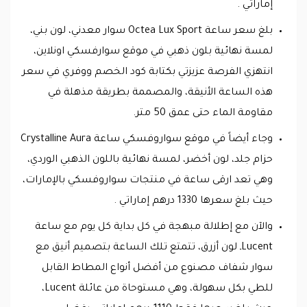
إماراتي .
بلغ سعر ساعة Octea Lux Sport سوار معدني، لون بني،
لمسة نهائية بلون ذهبي في موقع سوارفسكي اونلاين،
انتهزي الفرصة عزيزتي بكتابة كود الخصم ووفري في سعر
هذه الساعة الأنيقة، والمصممة بطريقة مذهلة في
مقاومة الماء حتى عمق 50 متر.
وجاء أيضاً في موقع سواروفسكي ساعة Crystalline Aura
حزام جلد، لون أخضر، لمسة نهائية باللون الذهبي الوردي،
وهي تعد ارقى ساعة في منتجات سواروفسكي بالإمارات،
حيث بلغ سعرها 1330 درهم إماراتي .
والآن مع إطلالة مبهجة في كل بداية كل يوم مع ساعة
Lucentـ لون أزرق، تتمتع تلك الساعة بتصميم أنيق مع
سوار شفاف مصنوع من أفضل أنواع المطاط القابل
للطي بكل سهولة، وهي مستوحاة من عائلة Lucent،