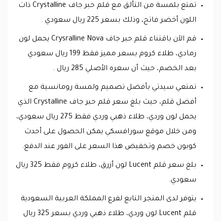
تمتع بلمسة من التألق مع قلم حبر جاف Crystalline ذات
اللون أخضر فاتح، وذلك بسعر 225 ريال سعودي .
قم الآن باقتناء قلم حبر جاف Crysralline Nova يحمل لون
رمادي، طلاء كروم بسعر مميز فقط 199 ريال سعودي
بعد الخصم، حيث أن سعره الأصلي 285 ريال .
تمتعي سيدتي بأفضل تصميم ولمسة رومانسية مع
أفضل قلم، حيث بلغ سعر قلم حبر جاف Crystalline الذي
يحمل لون وردي، طلاء ذهبي وردي فقط 275 ريال سعودي،
ومن خلال موقع سورافسكي يمكن الحصول على أحدث
كوبون خصم وتخفيض هذا السعر على الفور عند الدفع.
بلغ سعر قلم Lucent لون أزرق، طلاء كروم فقط 325 ريال
سعودي.
يتوفر لدى المتجر التابع لفرع المملكة العربية السعودية
قلم Lucent لون وردي، طلاء ذهبي وردي بسعر 325 ريال