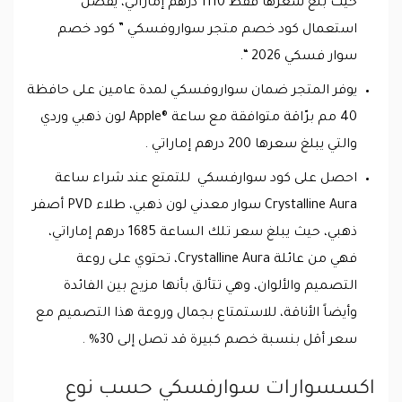
حيث بلغ سعرها فقط 1110 درهم إماراتي، يفضل
استعمال كود خصم متجر سواروفسكي ” كود خصم
سوار فسكي 2026 “.
يوفر المتجر ضمان سواروفسكي لمدة عامين على حافظة
40 مم برّاقة متوافقة مع ساعة ®Apple لون ذهبي وردي
والتي يبلغ سعرها 200 درهم إماراتي .
احصل على كود سوارفسكي للتمتع عند شراء ساعة
Crystalline Aura سوار معدني لون ذهبي، طلاء PVD أصفر
ذهبي، حيث يبلغ سعر تلك الساعة 1685 درهم إماراتي،
فهي من عائلة Crystalline Aura، تحتوي على روعة
التصميم والألوان، وهي تتألق بأنها مزيج بين الفائدة
وأيضاً الأناقة، للاستمتاع بجمال وروعة هذا التصميم مع
سعر أقل بنسبة خصم كبيرة قد تصل إلى 30% .
اكسسوارات سوارفسكي حسب نوع