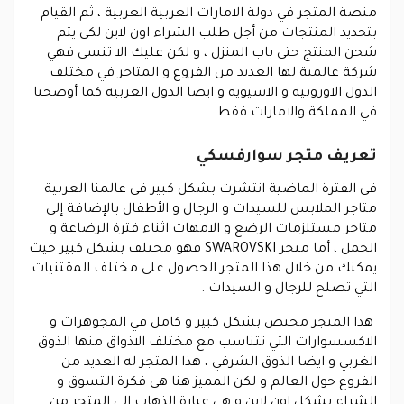
منصة المتجر في دولة الامارات العربية العربية ، ثم القيام
بتحديد المنتجات من أجل طلب الشراء اون لاين لكي يتم
شحن المنتج حتى باب المنزل ، و لكن عليك الا تنسى فهي
شركة عالمية لها العديد من الفروع و المتاجر في مختلف
الدول الاوروبية و الاسيوية و ايضا الدول العربية كما أوضحنا
في المملكة والامارات فقط .
تعريف متجر سوارفسكي
في الفترة الماضية انتشرت بشكل كبير في عالمنا العربية
متاجر الملابس للسيدات و الرجال و الأطفال بالإضافة إلى
متاجر مستلزمات الرضع و الامهات اثناء فترة الرضاعة و
الحمل ، أما متجر SWAROVSKI فهو مختلف بشكل كبير حيث
يمكنك من خلال هذا المتجر الحصول على مختلف المقتنيات
التي تصلح للرجال و السيدات .
هذا المتجر مختص بشكل كبير و كامل في المجوهرات و
الاكسسوارات التي تتناسب مع مختلف الاذواق منها الذوق
الغربي و ايضا الذوق الشرقي ، هذا المتجر له العديد من
الفروع حول العالم و لكن المميز هنا هي فكرة التسوق و
الشراء بشكل اون لاين و هي عبارة الذهاب إلى المتجر من