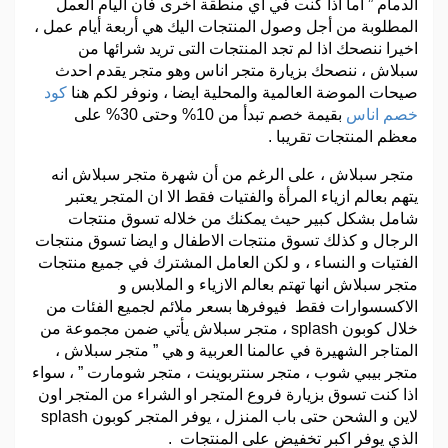
الدمام ” اما اذا كنت في اي منطقة اخرى فان اليام العمل
المطلوبة من أجل وصول المنتجات اليك هي أربعة أيام عمل ،
اخيرا ننصحك اذا لم تجد المنتجات التى تريد شرائها من
سبلاش ، ننصحك بزيارة متجر اناس وهو متجر يقدم احدث
صيحات الموضة العالمية والمحلية ايضا ، ونوفر لكم هنا
كود
خصم اناس
بقيمة خصم تبدأ من 10% وحتى 30% على
معظم المنتجات تقريبا .
متجر سبلاش
، على الرغم من أن شهرة متجر سبلاش انه
يتهم بعالم ازياء المرأة والفتيات فقط الا ان المتجر يعتبر
شامل بشكل كبير حيث يمكنك من خلاله تسوق منتجات
الرجال و كذلك تسوق منتجات الاطفال و ايضا تسوق منتجات
الفتيات و النساء ، و لكن العامل المشترك في جميع منتجات
متجر سبلاش انها تهتم بعالم الازياء و الملابس و
الاكسسوارات فقط فيوفرها بسعر ملائم لجميع الفئات من
خلال كوبون splash ، متجر سبلاش يأتي ضمن مجموعة من
المتاجر الشهيرة في عالمنا العربية و هي ” متجر سبلاش ،
متجر بيبي شوب ، متجر سنتربوينت ، متجر شومارت ” ، سواء
اذا كنت تسوق بزيارة فروع المتجر او الشراء من المتجر اون
لاين و الشحن حتى باب المنزل ، يوفر المتجر كوبون splash
الذي يوفر اكبر تخفيض على المنتجات .