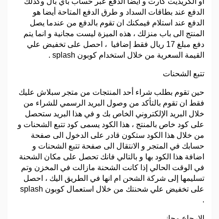
او الكريديت كارت و ايضا الدفع عبر حساب باي بال وكذلك
الدفع عند بطاقات السداد و طرق الدفع المتاحة أيضا هو
الدفع عند استلام فيمكنك ان تقوم بالدفع من عندما يصل
المنتج الى باب منزلك ، هذه الميزة ليست مجانية و انما يتم
دفع مبلغ 17 ريال فقط إضافيا ، احصل على تخفيض علي
القيمة السعرية من خلال استخدام كوبون splash .
تتبع الشحنات
حين تقوم بطلب شراء أحد المنتجات من متجر سبلاش عليك
فقط ان تقوم بالتأكد من وصول البريد الرسمي للشراء من
خلال البريد الإلكتروني الخاص بك و في هذا البريد ستحصل
على كود خاص بالمنتج ، هذا الكود يسمى كود تتبع الشحنات و
من خلال هذا الكود ستكون قادر على الدخول الى صفحة
حسابك في المتجر و الانتقال الى صفحة تتبع الشحنات و
اضافة هذا الكود بها و بالتالي فانك تحصل على مكان الشحنة
في الوقت الحالي إذا كانت الشحنة مازالت في المخزن وتم
تسليمها إلى شركة الشحن ام انها في الطريق اليك ، احصل
على تخفيض علي شحنتك من خلال استعمال كوبون splash
.
الإرجاع مجاني