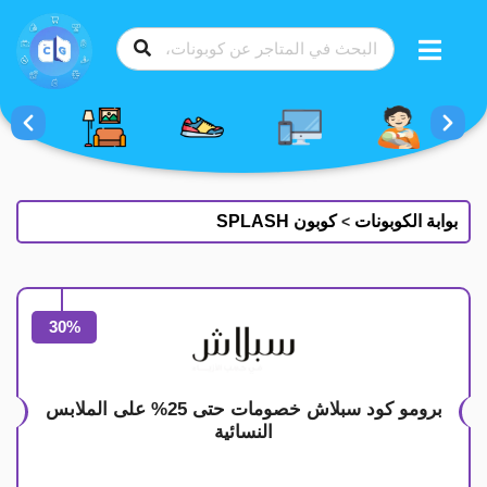
طي
ى
محتوى
بوابة الكوبونات
كوبون SPLASH
>
30%
برومو كود سبلاش خصومات حتى 25% على الملابس
النسائية