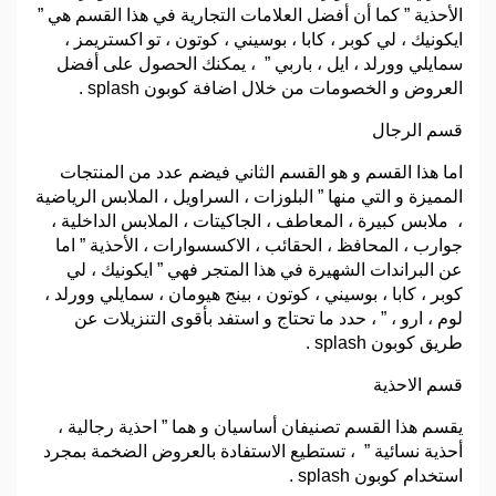
الأحذية ” كما أن أفضل العلامات التجارية في هذا القسم هي ”
ايكونيك ، لي كوبر ، كابا ، بوسيني ، كوتون ، تو اكستريمز ،
سمايلي وورلد ، ايل ، باربي ” ، يمكنك الحصول على أفضل
العروض و الخصومات من خلال اضافة كوبون splash .
قسم الرجال
اما هذا القسم و هو القسم الثاني فيضم عدد من المنتجات
المميزة و التي منها ” البلوزات ، السراويل ، الملابس الرياضية
، ملابس كبيرة ، المعاطف ، الجاكيتات ، الملابس الداخلية ،
جوارب ، المحافظ ، الحقائب ، الاكسسوارات ، الأحذية ” اما
عن البراندات الشهيرة في هذا المتجر فهي ” ايكونيك ، لي
كوبر ، كابا ، بوسيني ، كوتون ، بينج هيومان ، سمايلي وورلد ،
لوم ، ارو ، ” ، حدد ما تحتاج و استفد بأقوى التنزيلات عن
طريق كوبون splash .
قسم الاحذية
يقسم هذا القسم تصنيفان أساسيان و هما ” احذية رجالية ،
أحذية نسائية ” ، تستطيع الاستفادة بالعروض الضخمة بمجرد
استخدام كوبون splash .