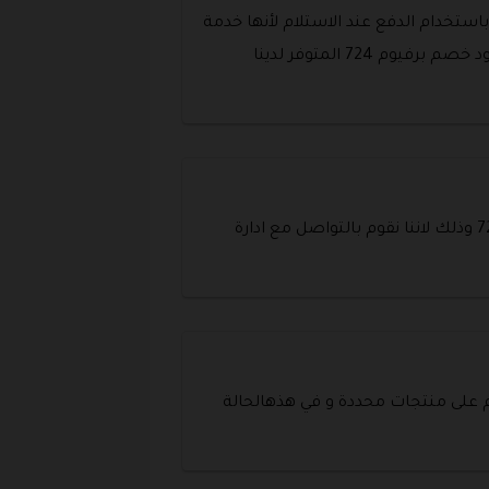
صم بنسبة 35% على كل المنتجات . • لا تقوم باستخدام الدفع عند الاستلام لأنها خدمة
مدفوعة مقابل مادي . • قم بالاستفادة من الشحن المجاني الذي يقدمه لك متجر برفيوم 724 . • قم باستخدام كود خصم برفيوم 724 المتوفر لدينا
من خلال موقع بوابة الكوبونات و هو موقعنا الحالي أنت الآن قادر على ان تحصل على افضل كود خصم برفيوم 724 وذلك لاننا نقوم بالتواصل مع ادارة
 على منتجات محددة و في هذهالحالة