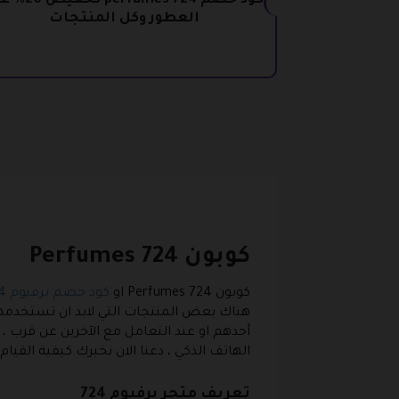
كود خصم 724 perfumes ت
العطور وكل المنتجات
كوبون Perfumes 724
كوبون Perfumes 724
او
كود خصم برفيوم 724
هناك بعض المنتجات التي لابد ان تستخدمها 
أحدهم او عند التعامل مع الآخرين عن قرب ،
الهاتف الذكي ، دعنا الان نخبرك كيفية القيام بذلك عند الشراء من مت
تعريف متجر برفيوم 724