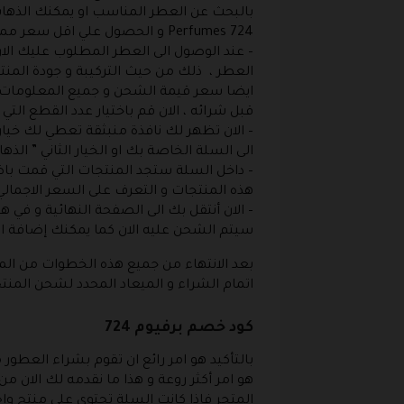
بالبحث عن العطر المناسب او يمكنك الذهاب
Perfumes 724 و الحصول علي اقل سعر ممكن .
– عند الوصول الى العطر المطلوب عليك الا
العطر ، ذلك من حيث التركيبة و جودة الم
ايضا سعر قيمة الشحن و جميع المعلومات ال
قبل شرائه ، الان قم باختيار عدد القطع التي تر
– الان تظهر لك نافذة منبثقة تعطي لك خيار
الى السلة الخاصة بك او الخيار الثاني ” الذ
– داخل السلة ستجد المنتجات التي قمت باضا
هذه المنتجات و التعرف على السعر الاجمالي 
– الان أنتقل بك الى الصفحة النهائية و في
سيتم الشحن عليه الان كما يمكنك إضافة الرمز الخاص بكوبون rfumes 724
بعد الانتهاء من جميع هذه الخطوات من المف
اتمام الشراء و الميعاد المحدد لشحن المنت
كود خصم برفيوم 724
بالتأكيد هو امر رائع ان تقوم بشراء العطور
المتجر فإذا كانت السلة تحتوي على منتج و