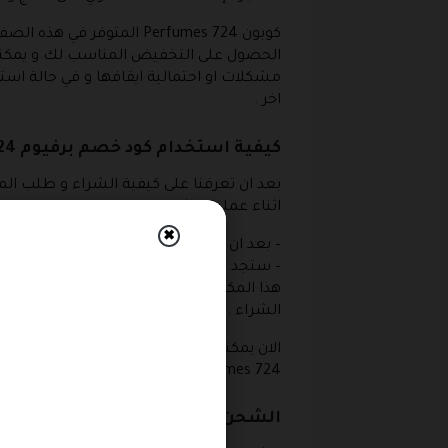
الحصول على التخفيض المناسب لك و يمكنك اي
مشكلات او احتمالية ايقافها و في حالة است
اخر .
كيفية استخدام كود خصم برفيوم 724
اثناء عملية الشراء وفقا للخطوات التالية :
✖
– بعد ان تقوم بالدخول الى صفحة الشراء ل
هذا المكان ثم تقوم بالضغط على زر ” تطب
الشراء .
الان يمكنك الاستمرار في عملية الشراء و الا
Perfumes 724 و كذلك اضافة عنوان الشحن و تتبع باقي الخطوات السابقة .
الشحن من متجر برفيوم 724