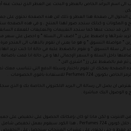
 الى اسم البراند الخاص بالعطر و البحث عن العطر الذي تبحث عنه أ
ن الدخول الى صفحة هذا العطر و ذلك لان هذه الصفحة تحتوي على جم
نتج و المكونات و كذلك ستجد صور لهذا المنتج ، و في هذه الصفحة 
تي قد تبحث عنها كما ستجد التقييمات والتعليقات للعملاء السابقين
يد شرائها و اضغط على زر ” اضف الى السلة ” و احصل علي سعر مميز عبر كوبون 
ين ” مواصلة التسوق ” و هو ما يعني ان تقوم بالذهاب الى المتجر مر
هاب الى سلة التسوق ” و نقوم بالضغط عليه في حالة اذا كنت تريد انهاء
فتها داخل السلة و السعر الإجمالي لها و في حالة اذا قمت باضافة 
ثم قم بالضغط على رز ” اشتري الان ” .
 هذه الصفحة يمكنك ان تقوم باختيار وسيلة الدفع التي تتناسب معك ثم
Pe للاستفادة باقوي الخصومات .
ترض ان يصل الى رسالة الى البريد الالكتروني الخاصة بك و الذي سج
ج و الوصول اليك مباشرة .
 من الانترنت و لكن ماذا لو كان بإمكانك الحصول على تخفيض على جميع
هو امر أكثر روعة و هذا ما نقدمه لك الان من خلال كوبون Perfumes 724 ، ه
احد فقط و حتى تحتوي على عشرات المنتجات ستحصل على التخفيض الم