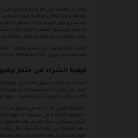
يمكن ان نصنفه على انه متجر متكامل من حيث 
انواعها بالاضافة الى امكانية شراء منتجات
بالجسم و يوفر المتجر كذلك اطقم كاملة 
الاطقم يأتي منها اطقم رجالة و اطقم نسائية
يتوفر خصومات ضخمة من خلال اضافة كوبون erfumes 724
المتجر ايضا يحتوي على قسم بعنوان ” تخفي
الاستفادة من كوبون Perfumes 724 و كذلك هناك قسم اخر بعنوان ” وصلنا حديثا ” و هو القسم الي يحتوي على العطور التي وصلت حديثا الى المتجر .
كيفية الشراء من متجر برفيوم 4
الشراء من المتجر سهل خاصة في عملية البح
الويب من خلال احد المتصفحات المتوفرة لد
IOS للجوالات الايفون و اجهزة الايباد ، دعونا نتعرف الان على خطوات الشراء من المتجر مع الاستفادة من كوبون Perfumes 724 :
– الخطوة الاولى تأتي دائما في الدخول الى 
– الخطوة الثانية و هي نصيحة ، ان تقوم بإ
المتجر سيطلب منك القيام بهذه الخطوة وق
– بعد الانتهاء من إنشاء الحساب يأتي وقت
تقوم بالبحث عن هذا المنتج من خلال اضافة 