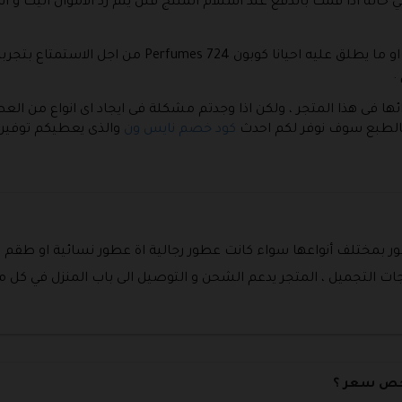
ي حالة اذا قمت بالدفع عند استلام المنتج فلن يتم رد الأموال اليك و
كوبون Perfumes 724
من اجل الاستمتاع بتجرب
.
ئها فى هذا المتجر ، ولكن اذا وجدتم مشكلة فى ايجاد اى انواع من الع
الطبع سوف نوفر لكم احدث
كود خصم نايس ون
والذى يعطيكم توفير 10% عل ىالاقل عند الشراء اليوم 
ور بمختلف أنواعها سواء كانت عطور رجالية اة عطور نسائية او طق
لتجميل ، المتجر يدعم الشحن و التوصيل الى باب المنزل في كل من 