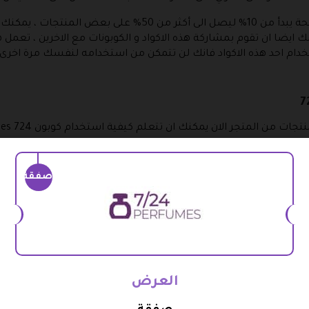
كوبون Perfumes 724 المتوفر في هذه الصفحة يبدأ من 10% ليصل الى أ
ضا ان تقوم بمشاركة هذه الاكواد و الكوبونات مع الاخرين ، تعمل هذ
خدام احد هذه الاكواد فانك لن تتمكن من استخدامه لنفسك مرة اخرى و 
لمنتجات التي قمت بطلبها و هي صفحة ” سلة المشتريات ” .
صفقة
– ستجد في هذه الصفحة خانة باسم ” قسيمة ال
يق ” ستجد بشكل مباشر ان الكود تم تفعيله و بالفعل اصبح بالإمك
نتقال الى الصفحة التالية و التي من خلالها تقوم باختيار وسيلة الدفع
العرض