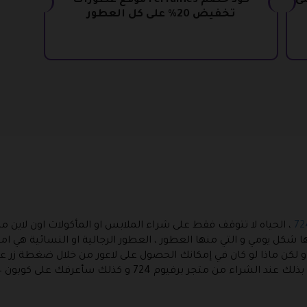
خفيض 20% على
كود خصم Perfumes موقع عطورات
تخفيض 20% على كل العطور
، الحياه لا تتوقف فقط على شراء الملابس او المأكولات اون لاين من 
شكل يومي و التي منها العطور ، العطور الرجالية او النسائية هي ام
 و لكن ماذا لو كان في إمكانك الحصول على لاعور من خلال ضغطة زر عل
جر برفيوم 724 و كذلك سأعرفك على كوبون Perfumes 724 .