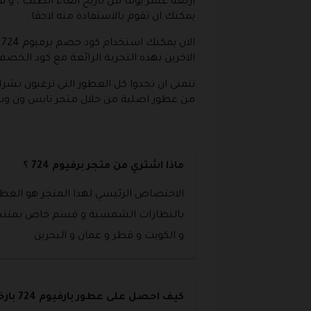
اربعة عشر يوما من تاريخ الغاء الطلب ، و ف
يمكنك ان تقوم بالاستفادة منه لاحقا .
الان يمكنك استخدام كود خصم برفيوم 724 او ما يطلق عليه احيانا
الاخرين بهذه التجربة الرائعة مع كود الخصم 
نتمنى ان تجدوا كل العطور التى ترغبون بشرا
من عطور اصلية من خلال متجر نايس ون وب
ماذا اشتري من متجر برفيوم 724 ؟
الاختصاص الرئيسي لهذا المتجر هو العط
بالنظارات الشمسية و قسم خاص بمنتجات ا
و الكويت و قطر و عمان و البحرين .
كيف احصل على عطور بارفيوم 724 بارخص سعر ؟