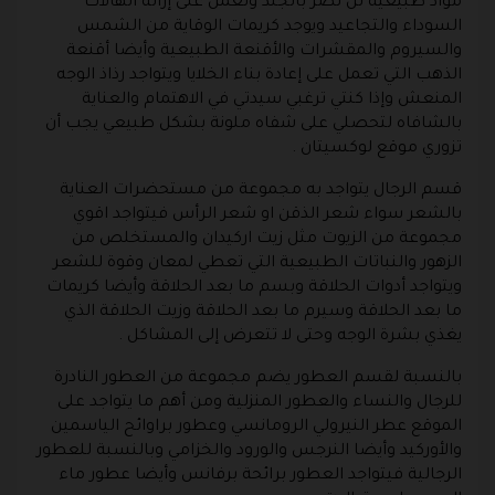
مواد طبيعية لن تضر بالجلد وتعمل على إزالة الهالات
السوداء والتجاعيد ويوجد كريمات الوقاية من الشمس
والسيروم والمقشرات والأقنعة الطبيعية وأيضا أقنعة
الذهب التي تعمل على إعادة بناء الخلايا ويتواجد رذاذ الوجه
المنعش وإذا كنتي ترغبي سيدتي في الاهتمام والعناية
بالشافاه لتحصلي على شفاه ملونة بشكل طبيعي يجب أن
تزوري
موقع لوكسيتان
.
قسم الرجال يتواجد به مجموعة من مستحضرات العناية
بالشعر سواء شعر الذقن او شعر الرأس فيتواجد اقوي
مجموعة من الزيوت مثل زيت اركيدان والمستخلص من
الزهور والنباتات الطبيعية التي تعطي لمعان وقوة للشعر
ويتواجد أدوات الحلاقة وبسم ما بعد الحلاقة وأيضا كريمات
ما بعد الحلاقة وسيرم ما بعد الحلاقة وزيت الحلاقة الذي
يغذي بشرة الوجه وحتى لا تتعرض إلى المشاكل .
بالنسبة لقسم العطور يضم مجموعة من العطور النادرة
للرجال والنساء والعطور المنزلية ومن أهم ما يتواجد على
الموقع عطر النيرولي الرومانسي وعطور براوائح الياسمين
والأوركيد وأيضا النرجس والورود والخزامي وبالنسبة للعطور
الرجالية فيتواجد العطور برائحة برفانس وأيضا عطور ماء