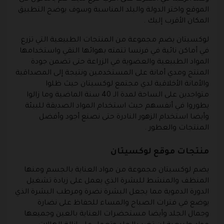
الموقع واختر الدولة والبلد المناسبة وسوف يوضح التطبيق
المكان الأقرب إليك .
لوكسيتان
يضم مجموعة من المنتجات الطبيعية التي تزرع
في أماكن نائية في فرنسا تتمته بهوائها النقي واستخدامها
المواد الطبيعية والعضوية في الزراعة حتى تضمن جودة
المنتج ومدي أمانة على المستخدمين ونتيجة إلى المصداقية
والأمانة الأخلاقية لدي مجتمع لوكسيتان حيث ظلوا
متواجدين على الساحة لمدة الـ 40 سنة الماضية وما زالوا
يطوروا في أنفسهم حيث استخدام المواد الصديقة للبيئة
وأيضا استخدام الزهور النادرة حتى نصنع أجود وأفضل
المنتجات والعطور .
منتجات موقع لوكسيتان
يضم لوكسيتان مجموعة من مواد العناية بالجسم ومنها
المنظف والمنشط للبشرة الذي يعمل على زيادة تشغيل
الدورة الدموية مما يجعل البشرة نضرة ومرطب البشرة الذي
يوضع في فترات الصباح والمساء للحفاظ على نضارة
وجمال الجلد وأيضا مستحضرات العناية بالعين وجميعها