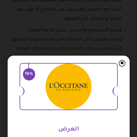
للبيت وهدايا للرجال أيضاً بأسعار مخفضة عند استخدام
أحدث كود الخصم لوكسيتان علي المكياج أو أقوى كود
خصم لوكسيتان علي العطور .
قسم الاستحمام والجسم : يمكن لكافة العملاء
والمستهلكين داخل المملكة العربية السعودية الحصول
على أفضل منتجات العناية بالجسم ومنتجات العناية
باليدين ومنتجات العناية بالشعر من هذا القسم المميز
✖
بالمتجر، كما يمكن الحصول على تلك المنتجات بأسعار
10%
أقل من السوق المحلي عبر إدخال أقوى كوبون الخصم
لوكسيتان جديد أو كوبون الخصم لوكسيتان السعودية
2026 .
قسم العناية بالوجه : يضم القسم ” أفضل المقشرات –
أفضل الأقنعة المميزة – منتجات الوقاية من الشمس –
مرطبات وكريمات الوجه – منتجات العناية بالشفاه –
العرض
أقوى أنواع السيروم لعلاج الوجه والبشرة ” ، كما يوفر