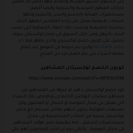
على مستوى الشرق الأوسط والعالم فهو يحضر لك أفضل
ماركات العطور الفرنسية والشرقية وأيضا أفضل
مستحضرات العناية بالجسم واليدين والبشرة وكلها
منتجات طبيعية تعمل على زيادة الكولاجين لظهور الجلد
بنضارته الطبيعية وليست تلك المواد الكيماوية التي تصيب
الجلد بالترهل ومن خلال التسوق في متجر لوكسيتان سوف
تحصل على
كوبون خصم لوكستيان
والذي يظهر فيه
كود
خصم loccitane
والذي يتم تدوينه في الموقع عند إتمام
عملية الشراء حتى يتم خصم جزء من المنتج .
كوبون الخصم لوكسيتان المشاهير
https://www.youtube.com/watch?v=RJf1JV6mfX8
كود خصم لوكسيتان د هند او غيرها من المشاهير من
مشاهير منصات التواصل الاجتماعى وبالاخص تلك النساء
التى تعمل فى مجال الموضة او الجمال او الفاشون وكل
تصنيفات الموضة بيكون لديهم تعامل مستمر مع متجر
لوكسيتان وغيره من المتاجر المتخصصة فى مجال
مستحضرات التجميل ، لانه بطبيعة عمل هؤلاء المشاهير
فى مجال الموضة ، بالتالى تجد ان اغلب المتابعين لهم على