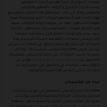
منصات السوشيال ميديا هم من النساء المهتمين
بمستحضرات التجميل و ادواته ، بالعطور والمكياج
والملابس ومال الى ذلك ، مما يجعل هذه المتاجر تتعاون مع
هؤلاء المشاهير باعطائهم كوبونات خصم مخصصة فقط
لهولاء المشاهير ، وهنا على موقعنا بوابة الكوبونات سوف
نوفر لكم كل كوبونات خصم لوكسيتان للمشاهير ، كما اننا
سوف نوفر لكم كوبونات خصم اخرى مخصصة لموقعنا
ايضا وتعطي خصومات رائعة عند الشراء باستخدام هذه
الكوبونات من متجر لوكسيتان الرائع ، فى النهاية لا تنسي ان
تنسخى كوبون loccitane المناسب لمشترياتك ، واذا لم
تجدى ما يناسب احتياجاتك على متجر لوكسيتان ، فننصحك
بالحصول على
كود خصم باث اند بودي وركس
والذى من
المؤكد سوف يساعدك فى الحصول على خصم كبير عند
شراء ما تحتاجي اليه من هذا المتجر الرائع ايضا .
نبذه عن لوكسيتان
Loccitane
متجر الكتروني متخصص في بيع مستحضرات
التجميل ومنتجات العناية الشخصية والمتجر يتواجد في
جميع دول العالم ويمكن الشراء والتبضع منتهى بسهولة
وعند الرغبة في التعرف على اقرب فرع لديك قم بالدخول لاى