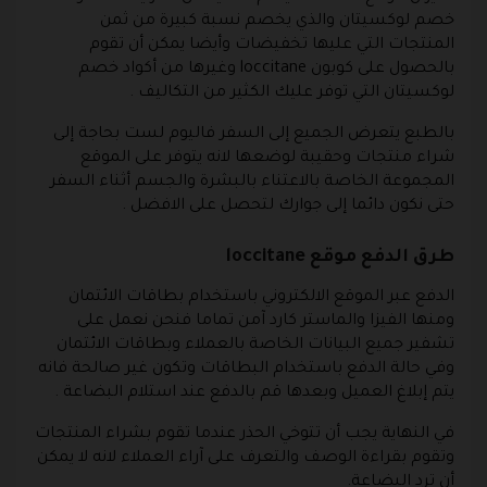
خصم لوكسيتان
والذي يخصم نسبة كبيرة من ثمن
المنتجات التي عليها تخفيضات وأيضا يمكن أن تقوم
بالحصول على كوبون loccitane وغيرها من أكواد خصم
لوكسيتان التي توفر عليك الكثير من التكاليف .
بالطبع يتعرض الجميع إلى السفر فاليوم لست بحاجة إلى
شراء منتجات وحقيبة لوضعها لانه يتوفر على الموقع
المجموعة الخاصة بالاعتناء بالبشرة والجسم أثناء السفر
حتى نكون دائما إلى جوارك لتحصل على الافضل .
طرق الدفع موقع loccitane
الدفع عبر الموقع الالكتروني باستخدام بطاقات الائتمان
ومنها الفيزا والماستر كارد آمن تماما فنحن نعمل على
تشفير جميع البيانات الخاصة بالعملاء وبطاقات الائتمان
وفي حالة الدفع باستخدام البطاقات وتكون غير صالحة فانه
يتم إبلاغ العميل وبعدها قم بالدفع عند استلام البضاعة .
في النهاية يجب أن تتوخي الحذر عندما تقوم بشراء المنتجات
وتقوم بقراءة الوصف والتعرف على آراء العملاء لانه لا يمكن
أن ترد البضاعة.