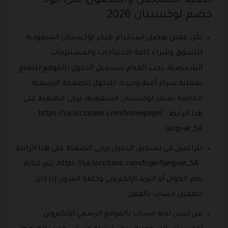
كيفية التسجيل والحصول على كود
خصم لوكسيتان 2026
لكل عميل يفضل استخدام متجر لوكسيتان السعودية
للتسوق وشراء كافة الاحتياجات والمستلزمات
الشخصية، يجب القيام بتسجيل الدخول بالموقع للتمتع
بعملية شراء آمنة وجيدة، للدخول للصفحة الرسمية
الخاصة بمتجر لوكسيتان السعودية، يرجى الضغط على
هذا الرابط : https://sa.loccitane.com/homepage?
lang=ar_SA .
للراغبين في تسجيل الدخول يرجى الضغط على هذا الرابط
: https://sa.loccitane.com/login?lang=ar_SA، يتم كتابة
رقم الجوال أو البريد الإلكتروني وكلمة المرور، إذا كان
للعميل حساب بالفعل .
من ليس لديه حساب بالموقع الرسمي الإلكتروني