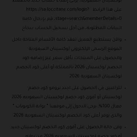
لوكسيتان السعودية، يرجى إنشاء حساب جديد بالضغط
على هذا الرابط : https://sa.loccitane.com/login?
stage=search&memberDetails=0، قم بإدخال كافة
البيانات المطلوبة، من أجل تسجيل الحساب بنجاح .
والآن يستطيع العميل تفقد كافة الأقسام المتاحة داخل
الموقع الرسمي الإلكتروني لوكسيتان السعودية
والحصول على المنتجات بأقل سعر عبر إضافة كود
الخصم لوكسيتان 2026 بالمملكة أو أعلى كود الخصم
لوكسيتان السعودية 2026 .
للراغبين في الحصول على اجدد برومو كود خصم
لوكسيتان أو أقوى كود خصم لوكسيتان السعودية 2026
فعال 100%، يرجى الدخول إلى موقعنا ” بوابة الكوبونات ”
والذي يوفر أعلى كود الخصم لوكسيتان السعودية 2026 .
وفي حالة الحصول على أقوى كود الخصم لوكسيتان جديد
أو كود خصم لوكسيتان السعودية 2026 من بوابة