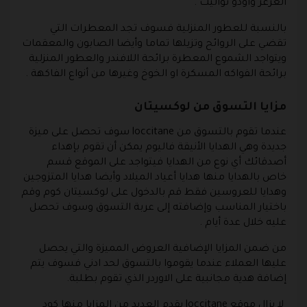
العرعر واودو تواليت .
بالنسبة للعطور المنزلية فسوف تجد المعطرات التي
تقضي على الروائح وتزيلها تماما وأيضا الصابون والمعقمات
ويتواجد الشموع المعطرة برائحة اللافندر والعطور المنزلية
برائحة الفواكه المسكرة او الخوخ وغيرها من أنواع الفاكهة .
مزايا التسوق من لوكسيتان
عندما تقوم بالتسوق من
loccitane
سوف تحصل على ميزة
جديدة وهي الهدايا الأنيقة فاليوم يمكن أن تقوم بإهداء
أصدقائك أي نوع من الهدايا فيتواجد على الموقع قسم
خاص بالهدايا منها هدايا أعياد الميلاد وأيضا هدايا المتزوجين
وهدايا للعروسين فقط قم بالدخول على لوكسيتان كوم وقم
باختيار المناسب وإضافته إلى عربة التسوق وسوف تحصل
عليه خلال عدة أيام .
من ضمن المزايا الإضافية العروض المميزة والتي يحصل
عليها العملاء عندما يقوموا بالتسوق لحد ادني فسوف يتم
إضافة هدية مجانبية على الاوردر الذي تقوم بطلبة.
لا يزال
موقع loccitane
يقدم العديد من المزايا منها
كود