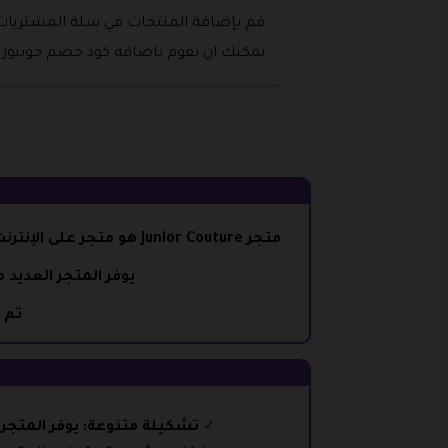
قم بإضافة المنتجات في سلة المشتريات ب
يمكنك ان تقوم باضافة كود خصم جونيور كو
متجر Junior Couture هو متجر على الإنترنت للأطفال، يقدم مجموعة متنوعة من الملابس والإكسسوارات والأحذية للأطفال من سن الرضع إلى 16 عامًا.
يوفر المتجر العديد 
تم إطلاق متجر e
تشكيلة متنوعة: يوفر المتجر