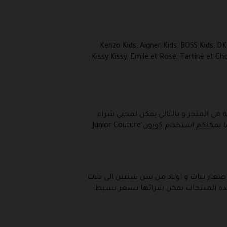
Kenzo Kids, Aigner Kids, BOSS Kids, DKNY, Little Marc,
Kissy Kissy, Emile et Rose, Tartine et C
5% على الكثير من المنتجات المعروضة في المتجر و بالتالي يمكن لمحبي شراء
منتجات الأطفال في هذه الفترة ان يقوموا بزيارة المتجر و اختيار المنتج الذي ترغب في شرائه خلال فترة العرض ، كما يمكنكم استخدام كوبون Junior Couture
عمر من 0 شهر إلى 18 شهر و ملابس و مستلزمات صغار بنات و اولاد من سن سنتين الى ثلاث
 هذه المنتجات يمكن شرائها بسعر بسيط