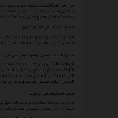
من خلال هذا القسم يمكنك شراء جميع المنت
مفارش اطفال ، بطانيات ، شنط ، هدايا ، قب
وغير مكلفة عند وضع كوبون Junior Couture.
قسم الفتيات في جونيور كوتور
ايضا هذا القسم يحتوي على منتجات الفتيات ال
ملابس النوم ، ملابس السباحة ، بلايز “، ويمكن ت
شحن المنتجات من جونيور كوتور في دبي
لأن المقر الرئيسي من هذا المتجر متواجد 
الثالثة عصرا فإن المنتج سيصل اليك خلال ن
الذي قدمته على المتجر بعد الساعة الثالثة
الحصول عليه بسعر أقل عند إضافة كوبون Junior Couture.
شحن المنتجات في الإمارات
في حالة قيامك بطلب احد المنتجات قبل السا
بينما إذا كان المتجه مطلوب بعد الساعة ال