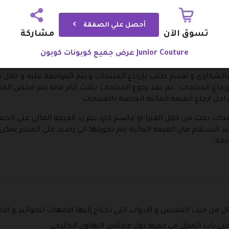
أحصل علي الصفقة
تسوق الآن
مشاركة
ث المقاس او الشكل او اذا لم يعجبك المنتج الذي تقوم بشراءه فيمك
لأمان على المنتجات التي يقوم العميل باستلامها ، يمكنك ان تقوم بال
عرض جميع كوبونات كوبون Junior Couture
الشكاوي و تقديم طلب بإرجاع المنتجات و يتم الموافقة عليه و خلال
اع المنتجات ، ثم بعد رجوع المنتجات بثلاث ايام فانه يتم فحص المن
ل ارجاع القيمة المالية الخاصة بالمنتجات .
جات تمت من خلال الفيزا او ماستر كارد يتم رد القيمة المالي على الح
د الاستلام فان القيمة المالية يتم تحويلها الى رصيد على المتجر يم
يث الملابس و الادوات التي تحتاج إليها الامهات للمواليد و الاطفا
تى باب المنزل في جميع دول مجلس التعاون الخليجي .