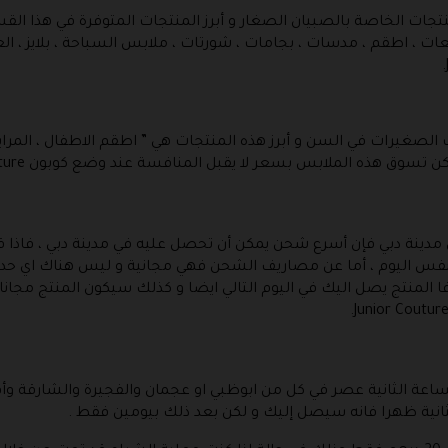
جات الخاصة بالصبيان الصغار و أبرز المنتجات المتوفرة في هذا ال
عات ، اطقم ، مدسات ، بجامات ، شورتات ، ملابس السباحة ، بلايز ، ا
صغيرات في السن و أبرز هذه المنتجات هي ” اطقم الاطفال ، المرايل ، 
سوق هذه الملابس بسعر لا يقبل المنافسة عند وضع كوبون Junior Couture.
في مدينة دبي فإن أسرع شحن يمكن أن تحصل عليه في مدينة دبي ، فاذ
فس اليوم ، أما عن مصاريف الشحن فهي مجانية و ليس هناك اي حد ادن
 فا المنتج يصل اليك في اليوم التالي ايضا و كذلك سيكون المنتج مجا
عة الثانية عصر في كل من ابوظبي او عجمان والفجيرة والشارقة وأم ا
ثانية ظهرا فانه سيصل إليك و لكن بعد ذلك بيومين فقط .