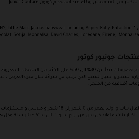
ثير من المنافسين وذلك عند استخدام كوبون Junior Couture.
اشهر البراندات التي تتواجد في هذا المتجر هي ”  Jacobs babywear including Aigner Baby, Patachou
hocolat ,Sofija Monnalisa, David Charles, Loredana, Eirene, Monnalisa
بمناسبة فصل الصيف الحالي فإن المتجر يوفر خصومات تبدأ من 30% الى 0
ات أضافية من المتجر .
يتوفر في هذا المتجر ملابس ومستلزمات اطفال بنات و اولاد ب
 للكبار بنات و اولاد في سن من اربع سنوات الى ستة عشر سنة وكل