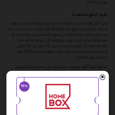
بوكس 2026.
طرق الدفع المتعددة
من خلال هذا المتجر يمكنك الدفع بأي طريقة تتناسب معك
و ذلك بداية من الدفع عبر البطاقة الائتمانية سواء كانت فيزا
او ماستر كارد كما يمكنك ان تقوم بالسداد عبر نظام داد او
عبر نقاط شكرا حين تقوم بتحويلها إلى قيمة مالية كما
يمكنك ايضا ان تقوم بالسداد عبر بنك باي بال الإلكتروني
واحرص على استعمال كود خصم هوم بوكس 2026 وقت
الشراء من الموقع.
شاهد أيضاً أهم كوبونات الخصم علي المتاجر الإلكترونية
كود خصم نون
✖
10%
كود خصم نمشي
كود خصم اناس
خدمة عملاء متجر هوم بوكس