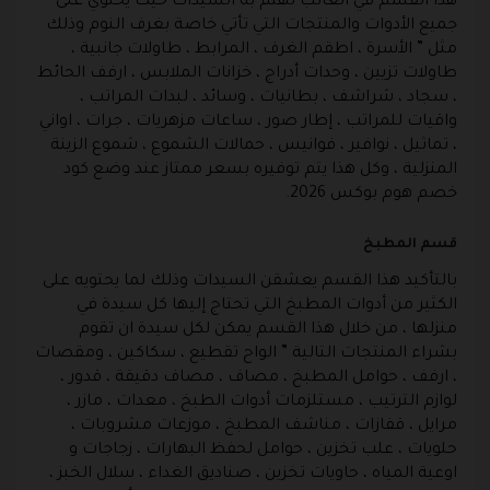
هذا القسم في الغالب تهتم به السيدات حيث يحتوي على
جميع الأدوات والمنتجات التي تأتي خاصة بغرف النوم وذلك
مثل ” الأسرة ، اطقم الغرف ، المرابط ، طاولات جانبية ،
طاولات تزيين ، وحدات أدراج ، خزانات الملابس ، ارفف الحائط
، سجاد ، شراشف ، بطانيات ، وسائد ، لبدات المراتب ،
واقيات للمراتب ، إطار صور ، ساعات مزهريات ، جرات ، اواني
، تماثيل ، نوافير ، فوانيس ، حمالات الشموع ، شموع الزينة
المنزلية ، وكل هذا يتم توفيره بسعر ممتاز عند وضع كود
خصم هوم بوكس 2026.
قسم المطبخ
بالتأكيد هذا القسم يعشقن السيدات وذلك لما يحتويه على
الكثير من أدوات المطبخ التي تحتاج إليها كل سيدة في
منزلها ، من خلال هذا القسم يمكن لكل سيدة ان تقوم
بشراء المنتجات التالية ” الواح تقطيع ، سكاكين ، ومقصات
، ارفف ، حوامل المطبخ ، مصاف ، مصاف دقيقة ، قدور ،
لوازم الترتيب ، مستلزمات أدوات الطبخ ، معدات ، مازر ،
مرايل ، قفازات ، مناشف المطبخ ، موزعات مشروبات ،
حلويات ، علب تخزين ، حوامل لحفظ البهارات ، زجاجات و
اوعية المياه ، حاويات تخزين ، صناديق الغداء ، سلال الخبز ،