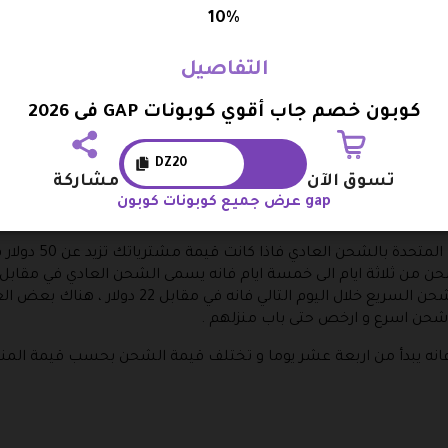
يذ خطوات شراء المنتجات و حينما تصل الى سلة المشتريات الخاصة ب
10%
ه .
تجد بشكل مفاجئ ان سعر هذا المنتج قد انخفض بنفس المقدار الخاص ب
التفاصيل
عليك القيام به الان الاستمرار في عملية الشراء حتى تصل الى صفحة
كوبون خصم جاب أقوي كوبونات GAP فى 2026
DZ20
ة الامريكية و لذلك فان الشحن الداخلي في امريكا يعتبر سريع بشكل
تسوق الآن
مشاركة
عرض جميع كوبونات كوبون gap
خذ من ثلاثة ايام الى سبعة ايام على حسب المكان الذي تتواجد به .
و في حالة اذا كنت ت
هو الشحن المعجل في مقابل 17 دولار ام الشحن السريع 
 شحن اسرع و ارخص حتى باب منزلهم .
ة فانه يبدأ من اربعة عشر يوما و تختلف قيمة الشحن بحسب قيمة المن