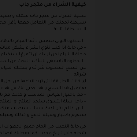
كيفية الشراء من متجر جاب
عملية الشراء من متجر جاب سهلة و بسيطة و
بسيطة تمكنك من التعامل معها بأقل مجهود
البسيطة التالية :
– الخطوة الاولى تتضمن دائما القيام بالذها
– في حالة اذا كنت تنوي الشراء بشكل مبا
محلة الشراء نحن نريدك ان تتفرغ لاستخدام
– الخطوة الثانية هي بالتأكيد البحث عن الم
عن المنتج المطلوب شرائه و يمكنك القيام ب
شرائه .
اي كانت الطريقة التي تريد اتباعها من اجل
تفاصيل هذا المنتج و هذا يعني انك في هذه 
– قم باختيار القياس المناسب و كذلك قم با
– داخل سلة التسوق ستجد المنتج او المنتجا
– الان اذا لم يكن لديك حساب سيطلب منك 
ستقوم باختيار وسيلة الدفع و كذلك وسيلة ا
في حالة انتهيت من اتمام جميع الخطوات السا
شحنه خلال تاريخ محدد ، كما يعطيك ايضا ف