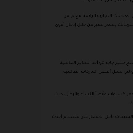
ج و الشحن حتى باب منزلك .
ن العلامات التجارية الرائعة مع توافر
زماتك بسعر مميز من خلال إدخال أقوى
لمنتجات الاخرى، والآن أصبح متجر جاب هو أحد المتاجر العالمية
والتي تحمل أفضل الماركات العالمية
يوجد الكثير من الأقسام الرئيسية داخل الموقع الرسمي جاب ليشمل كافة منتجات الأطفال الرضع والأطفال حتى عمر 5 سنوات وأيضاً النساء والرجال، حيث
.
المنتجات بأقل الاسعار عبر استخدام أحدث