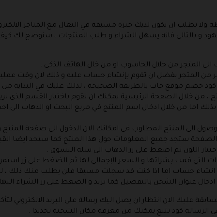
لا تطلب ان يكون لديك خبرة مسبقة في التعال مع المتاجر الالكترون
 و بالتالي فانه يسهل الشراء و طلب المنتجات ، سنوضح لك كيفية
ب الى المتجر من خلال الحاسوب او من خال الهاتف الذكي .
شر من المتجر يفضل ان تقوم بإنشاء حساب عليه و ذلك لان وقت ع
 كود خصم موقع جاب بالطريقة الصحيحة ، لذلك عليك في البداية من 
نتج ، من خلال الصفحة الرئيسية يمكنك ان تقوم باختيار القسم الذي تري
ذلك اما من خلال ادخال اسم المنتج في مربع البحث او الذهاب الى ا
 الوصول الى المنتج المطلوب في امكانك الان الدخول الى صفحة المنت
الصفحة ستجد جميع المعلومات حول هذا المنتج كما ستجد ايضا القياسا
ختيار اللون ثم اضغط على زر الذهاب الى سلة التسوق .
ت التي قمت بشرائها و السعر الإجمالي لها ثم الضغط على زر استمرار
انشاء حساب اما اذا كنت قد سجلت مسبقا فلن يطلب منك ذلك ، لينت
دخال عنوان الشحن بالتفصيل كما تريد و الضغط على زر الشراء النهائ
بقة عليك الان انتظار ان يصل اليك رسالة على البريد الالكتروني لتأ
ي الرسالة كود تتبع يمكنك من معرفة مكان الشحنة تحديدا .