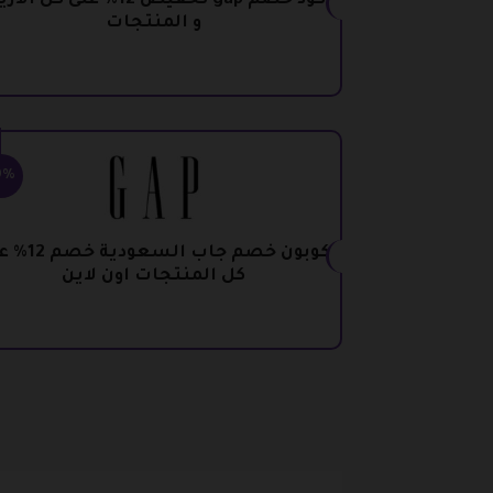
كود خصم gap تخفيض 12% على كل الا
و المنتجات
0%
كوبون خصم جاب السعو
كل المنتجات اون لاين