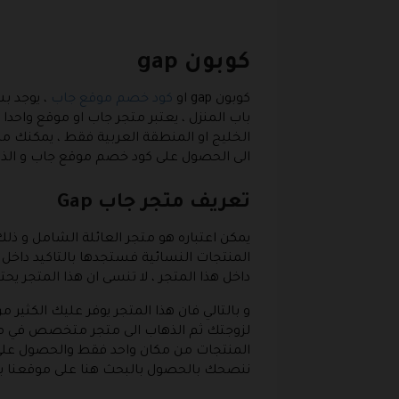
كوبون gap
كوبون gap
او
كود خصم موقع جاب
، يوجد ب
باب المنزل ، يعتبر متجر جاب او موقع واح
الخليج او المنطقة العربية فقط ، يمكنك من
الى الحصول على كود خصم موقع جاب و الذي
تعريف متجر جاب Gap
يمكن اعتباره هو متجر العائلة الشامل و ذلك
المنتجات النسائية فستجدها بالتاكيد داخل ه
داخل هذا المتجر ، لا تنسى ان هذا المتجر ي
و بالتالي فان هذا المتجر يوفر عليك الكث
لزوجتك ثم الذهاب الى متجر متخصص في ملا
المنتجات من مكان واحد فقط والحصول على خ
ننصحك بالحصول بالبحث هنا على موقعنا بو