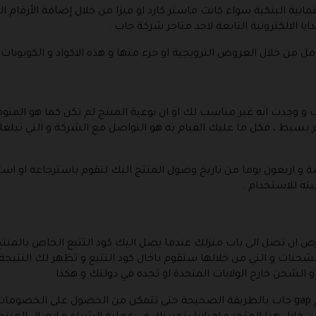
مانية البنكية سواء كانت ماستر كارد او فيزا من خلال إضافة الأرقام 
ا الالكترونية التابعة لاحد متاجر شركة جاب .
من خلال العروض الترويجية او جزء منها و هذه الاكواد و الكوبونات ا
 و وجدت انه غير مناسب لك او ان نوعية المنتج لم تكن كما هو المت
عتبر بسيط ، فكل ما عليك القيام به هو التواصل مع الشركة و التي تب
مسة و اربعون يوما من تاريخ وصول المنتج اليك لتقوم باسترجاعه او اس
ته للاستخدام .
رض ان تصل الى باب منزلك عندما يصل اليك كود التتبع الخاص بالمنت
شحنات و التي من خلالها ستقوم باخال كود التتبع و تظهر لك النتيجة 
و الشحن خارج الولايات المتحدة او تجده في دولتك و هكذا
ما يهم الان هو ان تقوم باستخدام كود خصم gap جاب بالطريقة الصحيحة حتى تتمكن من الحصول