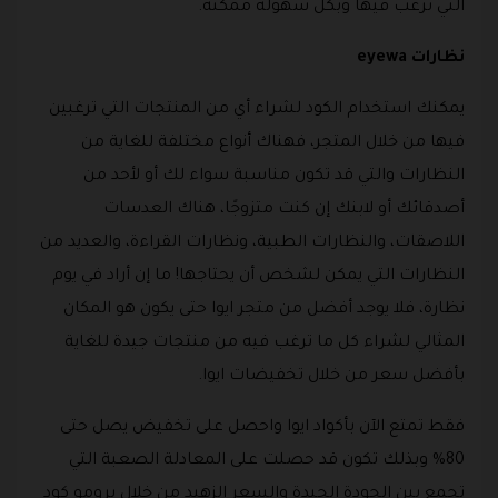
التي ترغب فيها وبكل سهولة ممكنة.
نظارات eyewa
يمكنك استخدام الكود لشراء أي من المنتجات التي ترغبين
فيها من خلال المتجر، فهناك أنواع مختلفة للغاية من
النظارات والتي قد تكون مناسبة سواء لك أو لأحد من
أصدقائك أو لابنك إن كنت متزوجًا، هناك العدسات
اللاصقات، والنظارات الطبية، ونظارات القراءة، والعديد من
النظارات التي يمكن لشخص أن يحتاجها! ما إن أراد في يوم
نظارة، فلا يوجد أفضل من متجر ايوا حتى يكون هو المكان
المثالي لشراء كل ما ترغب فيه من منتجات جيدة للغاية
بأفضل سعر من خلال تخفيضات ايوا.
فقط تمتع الآن بأكواد ايوا واحصل على تخفيض يصل حتى
80% وبذلك تكون قد حصلت على المعادلة الصعبة التي
تجمع بين الجودة الجيدة والسعر الزهيد من خلال برومو كود