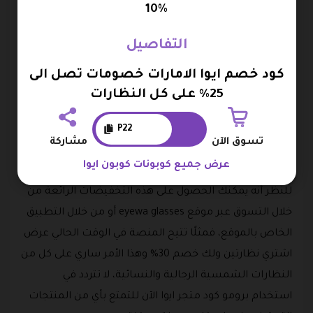
نفسك هذه الفرصة الرائعة، وكن أنت أول الرابحين بهذه
10%
الصفقة الجيدة جدًا فقط ومن خلال وسائل الخصم في ايوا.
التفاصيل
eyewa نظارات
كود خصم ايوا الامارات خصومات تصل الى
تجدر الإشارة في إطار حديثنا عن ايوا، بأنه من المميز بمجرد
25% على كل النظارات
دخولك إلى موقع eyewa glasses سوف تتمكن من مشاهدة
قسم العروض والتخفيضات أمامك مباشرةً، وهو ما
P22
تسوق الآن
مشاركة
يمكنك الضغط عليه لرؤية أهم التخفيضات التي يقوم
عرض جميع كوبونات كوبون ايوا
الموقع بتنزيلها سواء بشكل دائم أو مؤخرًا، ومن الملفت
للنظر أنه يمكنك الحصول على هذه التخفيضات الرائعة من
خلال التسوق عبر موقع eyewa glasses أو من خلال التطبيق
الخاص بالموقع، فمثلًا تتيح المنصة في الوقت الحالي عرض
اشتري نظارتين ولك خصم 30% وهذا الأمر ساري على كل من
النظارات الشمسية الرجالية والنسائية، لا تتردد في
استخدام برومو كود متجر ايوا الآن للتمتع بأي من المنتجات