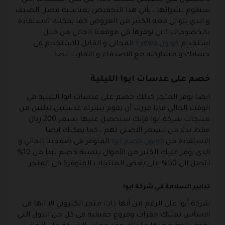
بالحصول على تخفيض بنسبة 20% من ثمن المنتجات التي
ستقوم بشرائها ، يأتي هذا التخفيض بمناسبة فصل الصيف
و الذي يتوالى معه الكثير من العروض كما يمكنك الاستفادة
بالخصومات التي نوفرها في موقعنا الحالي من خلال
استخدام
كوبون Eyewa
المجاني و القابل للاستخدام في
حسابك و مشاركته مع الاصدقاء و الاقارب ايضا .
خصم على عدسات ايوا الليلية
ايضا يوفر المتجر كذلك خصم على عدسات ايوا الليلية في
الوقت الحالي فاذا قررت أن تقوم بشراء عدستين ليلتين من
منتجات شركة ايوا فإنك ستحصل عليها بسعر 200 ريال
فقط بدلا من السعر الاصلي لهم ، كما يمكنك ايضا
الاستفادة من
كوبون خصم ايوا
المتوفر في صفحتنا الحالي و
الذي يوفر عليك الكثير من الأموال بنسبة خصم تبدأ من 10%
لتصل الى 50% على بعض المنتجات المتوفرة في المتجر .
تدابير السلامة في شركة ايوا
شركة أيوا على الرغم من أنها ذات متجر الكتروني الا انها في
الاساس تمتلك مقرات وفروع حقيقية في كل من الدول التي