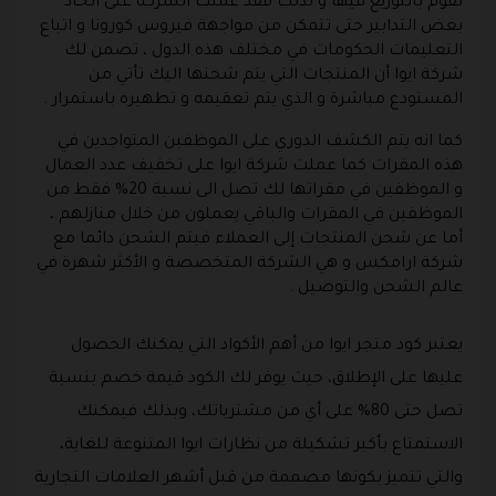
تقوم بالتوزيع فيها و لذلك فقد عملت الشركة على اتخاذ
بعض التدابير حتى تتمكن من مواجهة فيروس كورونا و اتباع
التعليمات الحكومات في مختلف هذه الدول ، تضمن لك
شركة ايوا أن المنتجات التي يتم شحنها اليك تأتي من
المستودع مباشرة و الذي يتم تعقيمه و تطهيره باستمرار .
كما انه يتم الكشف الدوري على الموظفين المتواجدين في
هذه المقرات كما عملت شركة ايوا على تخفيف عدد العمال
و الموظفين في مقراتها لك تصل الى نسبة 20% فقط من
الموظفين في المقرات والباقي يعملون من خلال منازلهم ،
أما عن شحن المنتجات إلى العملاء فيتم الشحن دائما مع
شركة ارامكس و هي الشركة المتخصصة و الأكثر شهرة في
عالم الشحن والتوصيل .
يعتبر كود متجر ايوا من أهم الأكواد التي يمكنك الحصول
عليها على الإطلاق، حيث يوفر لك الكود قيمة خصم بنسبة
تصل حتى 80% على أي من مشترياتك، وبذلك فيمكنك
الاستمتاع بأكبر تشكيلة من نظارات ايوا المتنوعة للغاية،
والتي تتميز بكونها مصممة من قبل أشهر العلامات التجارية