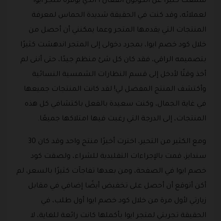
سمعت كثيرًا عن الكوبون الفعال ا الذي يوفره متجر ايوا
لعملائه، وقد كنت في الحقيقة شديدة الحماس لمعرفة
المنتجات التي يقدمها المتجر وعما يمكنني أن أحصل من
خلال كود خصم ايوا، بمجرد دخولى إلى المتجر اندهشت كثيرًا
بتصميمه الراقي، فقد كان كل شئ منظم جيدًا، حتى أننى لم
أخذ وقتًا لأدخل إلى قسم النظارات الشمسية النسائية
وأكتشف المنتج المفضل لي! لقد كانت المنتجات جميعها
في غاية الجمال، وكنت سعيدة بالفعل باكتشافي كل هذه
المنتجات، إلى الدرجة التي رغبت فيها امتلاكها جميعًا.
ومع الكثير من التحير، اخترت أخيرًا منتج واحد وقد كان 30
سندايز، قمت بالإجراءات التقليدية للشراء، ولصقت كود
خصم ايوا في الصفحة، ومن بعدها تفاجآت كثيرًا بالسعر، لم
أكن أتوقع أن أحصل على تخفيض أيضًا إضافي في مقابل
زيارتي لأول مرة من خلال كود خصم ايوا أول طلب، في
الحقيقة تجربتي لمتجر ايوا بأكملها كانت رائعة للغاية، لا