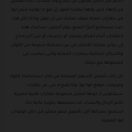
الكثير من الناس يعانون من صداع وما يصاحب ذلك العينين
من إجهاد كبير، ولهذا يمكننا القول إن مع ما يوفره متجر ايوا
من نظارات حماية سوف يمكنك من أن تقول وداعًا لكل هذا،
حيث تستطيع أخيرًا التمتع بنوم أفضل، تساعدك هذه
النظارات أثناء القيام بعملك أو دراستك أو شئ آخر يحتاج
إلى تركيز، يمكنك الاختيار من بين تشكيلة متنوعة من الألوان
والأشكال الخاصة بنظارات الحماية والتي تتناسب في
مضمونها مع ذوقك.
كل ذلك بأفضل الأسعار الممكنة من خلال استخدامك لأكواد
وكوبونات موقع ايوا ايوا، وبالطبع لا غنى عن نظارات
سبيكتوس كـ كونها أفضل مجموعة نظارات طبية عصرية
تلائم الرجال والنساء، قد تصميمها بجودة عالية جدًا،
استمتع بشرائها الآن بأفضل سعر ممكن من خلال كوبونات
ايوا المميزة.