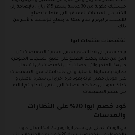
2020 بسعر 150 ريال و هي عبارة عن عدستين و فريش لوك
ميستيك مكونة من 30 عدسة بسعر 215 ريال ، بالإضافة إلى
الكثير من العدسات المميزة و التي منها ما يصلح
للاستخدام ليوم واحد و منها ما يصلح للإستخدام لأكثر من
ذلك .
تخفيضات منتجات ايوا
يوجد قسم في هذا المتجر يسمى قسم ” التخفيضات ” و
الذي من خلاله يمكنك الاطلاع على جميع المنتجات المتوفرة
في هذا المتجر والتي حصلت على تخفيضات في الأسعار
مقارنة باسعارها الاصليه و في حالة انتهاء فترة التخفيضات
على موديل معين فإنه يعود مرة اخرى الى سعره الاصلي و
كذلك يعود الى صفحته الاصلية التي ينتمي إليها ويتم ازالته
من قسم التخفيضات .
كود خصم ايوا 20% على النظارات
والعدسات
في الوقت الحالي فإن متجر ايوا يوفر لك امكانية ان تقوم