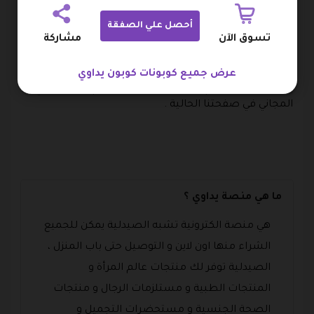
الان بعد التعرف على جميع مميزات تطبيق يدوي يمكنك
أحصل علي الصفقة
البدء في استخدام كوبون يداوي لتوفير القيمة المالية
تسوق الآن
مشاركة
المدفوعة بنسبة خصم تبدأ من 10% لتصل إلى 50% على
المنتجات المفضلة لديك مع بعض المميزات الأخرى .
عرض جميع كوبونات كوبون يداوي
يمكنك الان ان تقوم بطلب الدواء و استخدام كوبون يداوي
المجاني في صفحتنا الحالية .
ما هي منصة يداوي ؟
هي منصة الكترونية تشبه الصيدلية يمكن للجميع
الشراء منها اون لاين و التوصيل حتى باب المنزل ،
الصيدلية توفر لك منتجات عالم المرأة و
المنتجات الطبية و مستلزمات الرجال و منتجات
الصحة الجنسية و مستحضرات التجميل و