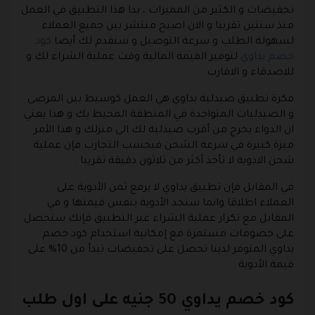
تخفيضات و الكثير من المميزات ، بدا هذا التطبيق في العمل
منذ سنتين تقريبا و الان اصبح منتشر بين جميع العملاء
لسهولة الطلب و سرعة التوصيل و سنقدم لك أيضا
كود
خصم يداوي
لتوفير القيمة المالية وقت عملية الشراء لك و
للاصدقاء و الاقارب .
فكرة تطبيق صيدلية يداوي هي العمل كوسيط بين المرضى
و الصيدليات المتواجدة في المنطقة المحيط بك و هذا يعني
ان الدواء يخرج من أقرب صيدلية لك الى منزلك و هذا الأمر
ميزة كبيرة في سرعة الشحن فبحسب التجارب فإن عملية
شحن الادوية لا تأخذ أكثر من ثلاثون دقيقة تقريبا .
في المقابل فإن تطبيق يداوي لا يرفع ثمن الأدوية على
العملاء اطلاقا وانما ستجد الأدوية بنفس قيمتها و في
المقابل مع تكرار عملية الشراء عبر التطبيق فإنك ستحصل
على خصومات مستمرة مع إمكانية استخدام كود خصم
يداوي المتوفر لدينا تحصل على تخفيضات تبدأ من 10% على
قيمة الأدوية .
كود خصم يداوي 50 جنيه على اول طلب