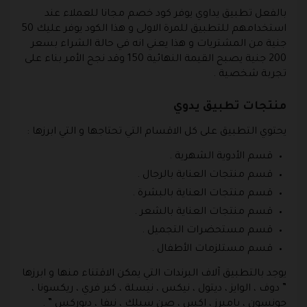
بالفعل تطبيق يداوي يوفر كود خصم مجانا للعملاء عند
استخدامهم للتطبيق للمرة الاولى و هذا الكود يوفر عليك 50
جنية من المشتريات و هذا يعني انه في حالة الشراء بسعر
200 جنية يصبح القيمة النهائية 150 وقد نجح الأمر بناء على
تجربة شخصية .
منتجات تطبيق يدوي
يحتوي التطبيق على كل الاقسام التي تحتاجها و التي ابرزها :
قسم الأدوية الشهرية .
قسم منتجات العناية بالرجال .
قسم منتجات العناية بالبشرة .
قسم منتجات العناية بالشعر .
قسم مستحضرات التجميل .
قسم مستلزمات الأطفال .
يوجد بالتطبيق آلاف البرندات التي يمكن الاقتناء منها و ابرزها
” دوف ، الوايز ، ديتول ، نيكس ، نيسلة ، كير فري ، ريكسونا ،
جونسون ، بامبرز ، اكس ، صن سيلك ، نيفا ، ديوركس ” .