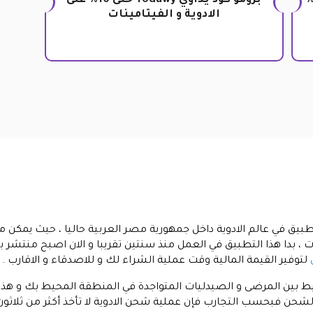
 خصم تطبيق يدواي خصومات 10%
برومو كود يداوي Yodawy حتى 10% على
الادوية و الفيتامينات
تطبيق في عالم الادوية داخل جمهورية مصر العربية حاليا ، حيث يمكن 
 ، بدا هذا التطبيق في العمل منذ سنتين تقريبا و الان اصبح منتشر
لتوفير القيمة المالية وقت عملية الشراء لك و للاصدقاء و الاقارب .
بين المرضى و الصيدليات المتواجدة في المنطقة المحيط بك و هذا 
الشحن فبحسب التجارب فإن عملية شحن الادوية لا تأخذ أكثر من ثلاثون 