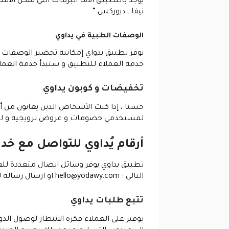
يوجد بالتطبيق آلاف البرندات التي يمكن الاقت
نيفا ، ديوركس ” .
الوصفات الطبية في يداوي
يوفر تطبيق يدواي إمكانية تحضير الوصفات 
خدمة العملاء للتطبيق و ستبدأ خدمة العملاء
تخفيضات و كوبون يداوي
حسنا ، إذا كنت الأشخاص الذين يعانون من أم
لمستخدمي خصومات و عروض ترويجية و لك 
أرقام يُداوي للتواصل مع خدم
تطبيق يداوي يوفر وسائل اتصال متعددة للع
التالي :
hello@yodawy.com
او ارسال رسالة 
تتبع طلبات يداوي
توفير على العملاء فكرة الانتظار لوصول الدو