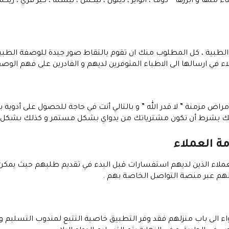
ناء منها و ابرزها ” دوف ، الوايز ، ديتول ، نيكس ، نيسلة ، كير فري ، ر
الطبية ، كل المطلوب منك ان تقوم بالتقاط صور جيدة للوصفة الطبية
 في ارسالها الى الاطباء المتوفرين لديهم و القادرين على فهم الوصف
راض مزمنة ” لا قدر الله ” و بالتالي أنت في حاجة للحصول على أدوي
بشرط أن تكون مشترياتك من يدواي بشكل مستمر و كذلك بشكل كب
ة العملاء
ملاء الذين لديهم استفسارات قبل البدء في تقديم طلبهم حيث يمكن ا
لهم عبر منصة التواصل الخاصة بهم .
اء الى باب منزلهم فقد وفر التطبيق خاصية التتبع لمندوب التسليم و ي