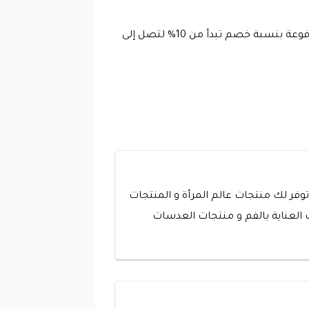
الان بعد التعرف على جميع مميزات تطبيق يدوي يمكنك البدء في استخدام كوبون يداوي لتوفير القيمة المالية المدفوعة بنسبة خصم تبدأ من 10% لتصل إلى
وفر لك منتجات عالم المرأة و المنتجات
لعناية بالفم و منتجات العدسات