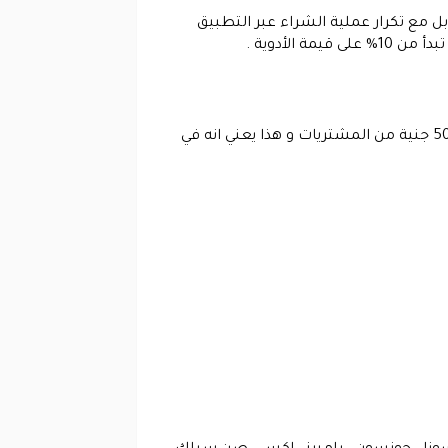
بل مع تكرار عملية الشراء عبر التطبيق
لأدوية .
بالفعل تطبيق يداوي يوفر كود خصم مجانا للعملاء عند استخدامهم للتطبيق للمرة الاولى و هذا الكود يوفر عليك 50 جنية من المشتريات و هذا يعني انه في