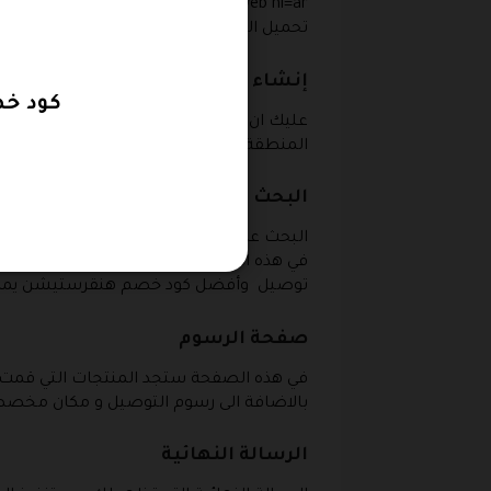
تحميل التطبيق من الرابط التالي : https://itunes.apple.com/sa/app/hungerstation/id596011949?mt=8 .
إنشاء حساب
كود خصم هن
عليك ان تقوم بإنشاء حساب في هذا المتجر و
المنطقة التي تتواجد بها بشكل تلقائي او ي
البحث عن الطعام
البحث عن الطعام الذي تريده من هذا المتجر 
في هذه المنطقة أو يمكنك زيارة المطاعم م
توصيل وأفضل كود خصم هنقرستيشن يمكن
صفحة الرسوم
في هذه الصفحة ستجد المنتجات التي قمت به
بالاضافة الى رسوم التوصيل و مكان مخص
الرسالة النهائية