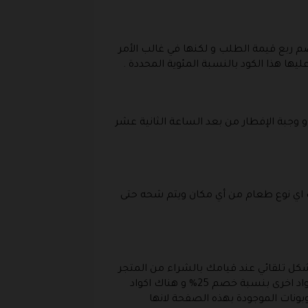
 ربع قيمة الطلب و لكنها في غالب الأمر
ها هذا الكود بالنسبة المئوية المحددة .
جبة الإفطار من بعد الساعة الثانية عشر
ب اي نوع طعام من أي مكان ويتم شحه حتى
 إليك بشكل تلقائي عند قيامك بالشراء من المتجر
اون لاين ، و يختلف قيمة الكود بحسب اسم الكود الذي يظهر لك فهناك اكواد تعطي خصم بنسبة 20% و هناك اكواد اخرى بنسبة خصم 25% و هناك اكواد
لكوبونات الموجودة بهذه الصفحة لانها