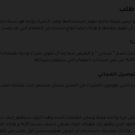
طلب
 ليس قيمة مالية تقوم باستخدامها وقت الشراء وإنما هو نسبة خصم
ن تقوم بطلبها و هناك ايضا انواع محددة من الطعام التي قد يصدر علي
م ” صباحي ” و الغرض منه إما أن تقوم بشراء وجبة للعشاء او و
وصيل المجاني
عملاء الذين يقومون بالشراء من المتجر بشكل مستمر حيث يمكنك طل
قرستيشن 25% فإنه يستعمل مرة واحدة فقط ويمكن للعملاء الجدد وهذا الكود سيظهر
من المشتريات ، ولذلك ننصحك باستخدام اى كوبون هنقرستيشن اول طلب من ا