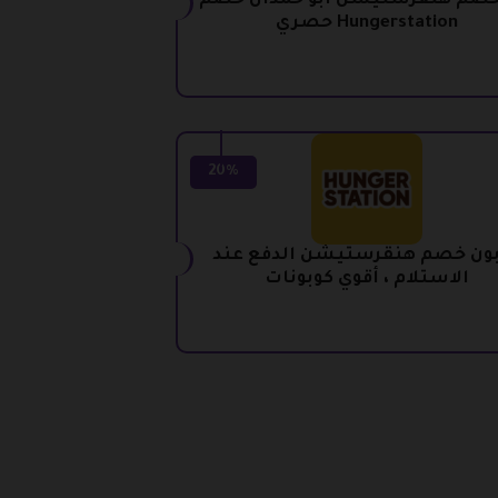
خصم هنقرستيشن ابو حمدان خصم
Hungerstation حصري
20%
ون خصم هنقرستيشن الدفع عند
الاستلام ، أقوي كوبونات