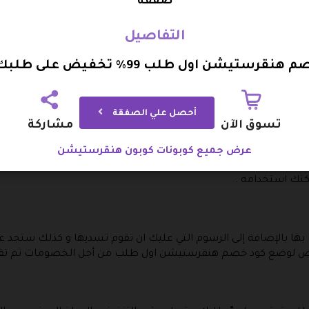
صفقة
m/store/apps/details?id=com.hungerstation.android.web hl=ar
التفاصيل
قرستيشن اول طلب 99% تخفيض على طلبك الاول
 ذلك من خلال ادخال البيانات الاساسية الخاصة بك و ذلك مثل الاسم و
مكنك ان تقوم بتحديدها بشكل يدوي .
أحصل علي الصفقة
تسوق الآن
مشاركة
يأتي بالكثير من الطرق فيمكنك أن تقوم بزيارة الصفحة الرئيسية من ه
عرض جميع كوبونات كوبون هنقرستيشن
شاهدة قائمة الطعام الخاص به و في الصفحة الرئيسية يتم تحديد أق
ك استخدامه .
ا بالإضافة إلى الرسوم التي عليك ان تقوم تسديها و كذلك ستجد عن
ص لوضع كود خصم هنقرستيشن اول طلب من أجل الخصومات ثم تقوم ب