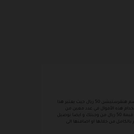
ونذكر منها على سبيل المثال كود خصم هنقرستيشن 50 ريال حيث يعتبر هذا
لكود يسمح لك باستخدام هذه الأموال في عدد معين من
المطاعم يحددها داخل التطبيق كما أنه في بعض الأحيان يضيف اليك ميزة التوصيل المجاني و هذا يعني أنك وفرت قيمة 50 ريال من وجبتك و ايضا توصيل
بالكامل من خلالها او اضافتها الى