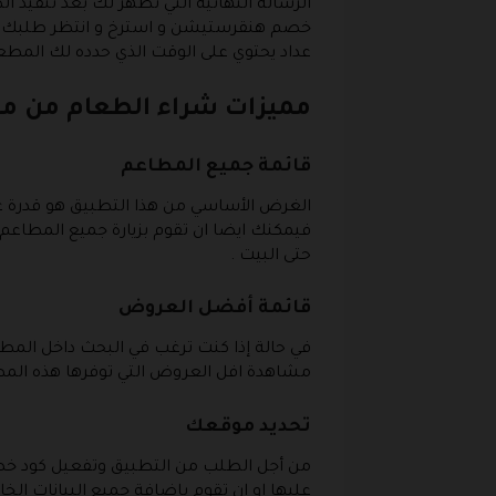
الرسالة النهائية التي تظهر لك بعد تنفيذ 
خصم هنقرستيشن و استرخ و انتظر طلبك و 
عداد يحتوي على الوقت الذي حدده لك المطع
مميزات شراء الطعام من م
قائمة جميع المطاعم
الغرض الأساسي من هذا التطبيق هو قدرة ع
فيمكنك ايضا ان تقوم بزيارة جميع المطاعم 
حتى البيت .
قائمة أفضل العروض
في حالة إذا كنت ترغب في البحث داخل المطا
مشاهدة افل العروض التي توفرها هذه ال
تحديد موقعك
من أجل الطلب من التطبيق وتفعيل كود خصم
عليها او ان تقوم باضافة جميع البيانات الخ