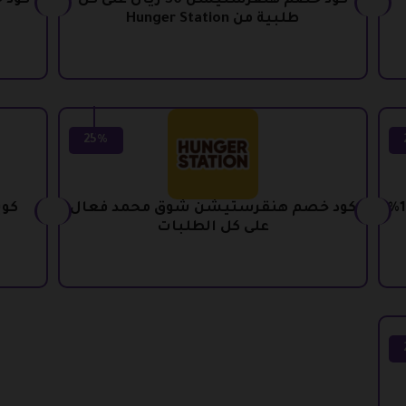
طلب 99%
كود خصم هنقرستيشن 30 ريال على كل
كود 
طلبية من Hunger Station
25%
كود خصم هنقرستيشن شيمي حصري 15%
كود خصم هنقرستيشن شوق محمد فعال
كوب
على كل الطلبات