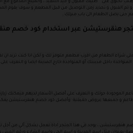
الطلب تحتوي على ” طلبك مقبول و قيد التنفيذ ، والمبلغ المدفوع م
تم القبول و تحديد زمن التوصيل من قبل المطعم و سوف يقوم الم
م حتى يصل الطعام الى باب منزلك .
تجر هنقرستيشن عبر استخدام كود خصم هن
لى شراء الطعام من اقرب مطعم متوفر لك و لكن اذا كنت تريد ان 
المتواجدة داخل مدينتك أو المتواجدة خارج المدينة ايضا و التعرف 
عم الموجودة حولك و التعرف على أفضل الأسعار لديهم فيمكنك زيارة ه
مطاعم و جميعها عروض حقيقية وأفضل كود خصم هنقرستيشن يمكنك
 هنقرستيشن ، يوجد في هذا المتجر اداة تعمل بشكل آلي من أجل تح
اصة بعنوان مثل اسم المدينة و اسم الحي واسم الشارع ورقم المبنى و ا