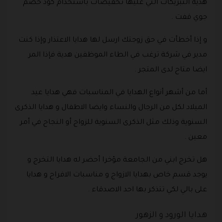
هدية التبريكات التي عليها تخفيضات باستخدام كود خصم
جوي قفت .
و إذا أخطأت في حق زوجتك ارسل لها هدايا الاعتذار وإذا كنت
مدير في شركة ترغب في الطاء الموظفين هدية فإذا المر
ايضا متاح لدى المتجر .
أما من أشهر أنواع الهدايا في المناسبات فهي هدايا عيد
الميلاد لكل من الرجال والنساء وايضا الاطفال و هدايا الذكرى
السنوية وذلك مثل الذكرى السنوية للزواج أو النجاح في أمر
معين .
هل تخرج ابني من الجامعة مؤخرا أحضر له هدايا التخرج و
يوجد قسم خاص بهدايا الازواج و مناسبات الافراح و هدايا
على بالي لكي تتذكر بها احد الاصدقاء .
هدايا الورود و الزهور