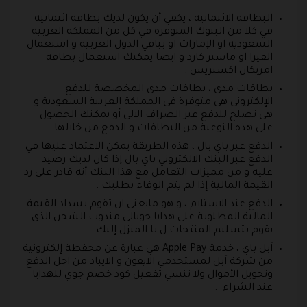
البطاقة الائتمانية ، يكفي أن يكون لديك بطاقة ائتمانية
في كلا من البنوك المتوفرة في كل من المملكة العربية
السعودية او الإمارات او بباقي الدول العربية و استعمال
الفيزا او ماستر كارد و ايضا يمكنك استعمال بطاقة
امريكان اكسبريس .
بطاقات مدى ، بطاقات مدى المخصصة للدفع
الإلكتروني هي متوفرة في المملكة العربية السعودية و
هي تصلح للدفع عبر الصراف الالي أو يمكنك الحصول
على هذه النوعية من البطاقات و الدفع من خلالها .
الدفع عبر باي بال ، هذه الطريقة يمكن الاعتماد عليها في
الدفع عبر البنك الالكتروني باي بال إذا كان لديك رصيد
عليه و من مميزات التعامل مع هذا البنك أنه قادر على رد
القيمة المالية إذا لم يتم الوفاء بطلبك .
الدفع عند الاستلام ، و هو مايعني ان تقوم بسداد القيمة
المالية المطلوبة على هدايا جويالى مندوب الشحن الذي
يقوم بتسليم المنتجات ل با المنزل إليك .
آبل باي ، خدمة Apple Pay هي عبارة عن محفظة إلكترونية
من شركة آبل لمستخدمي الايفون و الايباد من اجل الدفع
وتحويل الأموال ولا تنسي تفعيل كود خصم جوي للهدايا
عند الشراء .