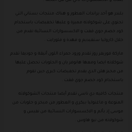
بتلات و الاكسسوارات تأتي من فن النحلة .
بلندر هو أحد براندات العطور و هناك منتجات بستاني التي
تحتوي على شوكولاته مميزة و عليها تخفيضات باستخدام
كود خصم جوي قفت و الاكسسوارات النسائية تقدم من
خلال كاروليا ستفيدبم و فهدة و فلورايت .
ماركة فوريفر روز تقدم ورود حمراء اللون أنيقة و جوديفا تقدم
شوكلاته ايضا ومعها هانوفر يان و الحلويات تحصل عليها
من مخبز هلن الذي يقدم تخفيضات كبرى حين تقوم
باستخدام كود خصم جوي قفت .
منتجات كافيه دي ناسي تقدم أيضا منتجات الشوكولاته
المنوعة و ماغنوليا بيكري و العطور من مبخر و حلويات من
موسى إذ بألم و الاكسسوارات النسائية من نفيس و
شوكولاته من نيو هاوس .