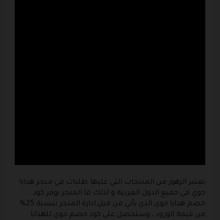
تعتبر الزهور من المنتجات التي عليها طلبات في متجر هدايا
جوي في جميع الدول العربية و لذلك فا المتجر يوفر كود
خصم هدايا جوي الذي يأتي من قبل ادارة المتجر بنسبة 25%
من قيمة الورود ، وستحصل علي كود خصم جوي للهدايا