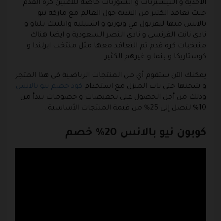
الاحذية و التيشيرتات و الشورتات خاصة للاعبين كرة القدم
حيث تعاقد الكثير من الاندية حول العالم مع ماركة نيو
بالانس منها ليفربول في وبورتو و اشبيلية واتلتيك بلباو و
نادي نانت الفرنسي و نادي النصر السعودية و ايضا هناك
منتخبات كرة قدم تم التعاقد معها مثل منتخب ايرلندا و
كوستاريكا و بنما و غيرهم الكثير .
يمكنك الآن ستقوم أي من المنتجات الرياضية في هذا المتجر
و شحنها حتى باب المنزل مع استخدام
كود خصم نيو بالانس
وذلك من أجل الحصول على تخفيضات و خصومات تبدأ من
10% لتصل إلى 25% من قيمة المنتجات الأساسية .
كوبون نيو بالانس 20% خصم