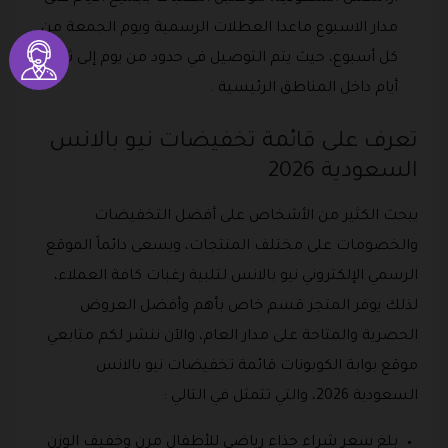
مدار الاسبوع ماعدا العطلات الرسمية ويوم الجمعة من
كل أسبوع، حيث يتم التوصيل في حدود من يوم إلى ثلاث
أيام داخل المناطق الرئيسية .
تعرف على قائمة تخفيضات نيو بالانس
السعودية 2026
يبحث الكثير من الأشخاص على أفضل التخفيضات
والخصومات على مختلف المنتجات، ويسعى دائماً الموقع
الرسمي الإلكتروني نيو بالانس لتلبية رغبات كافة العملاء،
لذلك يوفر المتجر قسم خاص بأهم وأفضل العروض
الحصرية والمتاحة على مدار العام، والآن ننشر لكم متابعي
موقع بوابة الكوبونات قائمة تخفيضات نيو بالانس
السعودية 2026، والتي تتمثل في التالي :
بلغ سعر شراء حذاء رياضي للأطفال مرن وخفيف الوزن