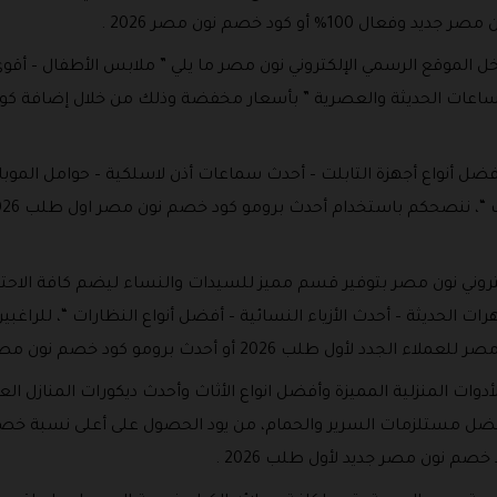
% أو كود خصم نون مصر 2026 .
ل الموقع الرسمي الإلكتروني نون مصر ما يلي ” ملابس الأطفال – أقوى
وى الساعات الحديثة والعصرية ” بأسعار مخفضة وذلك من خلال إضافة 
ضل أنواع أجهزة التابلت – أحدث سماعات أذن لاسلكية – حوامل الموبايل
روني نون مصر بتوفير قسم مميز للسيدات والنساء ليضم كافة الاحتيا
وهرات الحديثة – أحدث الأزياء النسائية – أفضل أنواع النظارات “، للر
ب 2026 أو أحدث برومو كود خصم نون مصر اليوم .
وات المنزلية المميزة وأفضل انواع الأثاث وأحدث ديكورات المنازل ا
فضل مستلزمات السرير والحمام، من يود الحصول على أعلى نسبة خصم ع