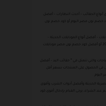
 أنواع الحقائب – أحدث النظارات – أفضل
كود خصم نون مصر اليوم أو كود خصم نون
ات – أفضل أنواع الموبايلات الحديثة –
الباور بانك – اقوى اكسسوارات الموبايلات “، ننصحكم باستخدام أحدث برومو كود خصم نون مصر اول طلب 2026 أو أفضل كود خصم نون مصر موبايلات
جات والتي تتمثل في ” حقائب اليد – أفضل
اغبين في الحصول على المنتجات بسعر أقل
لعصرية الحديثة وأفضل أدوات الشرب وأقوى
ند الشراء، يرجى القيام بإدخال أقوى كود