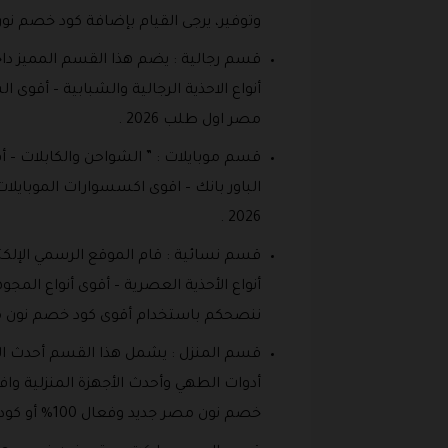
وتوفير، يرجى القيام بإضافة كود خصم نون مصر جديد وفعال 100
قسم رجالية : يضم هذا القسم المميز داخ
أنواع الاحذية الرجالية والشبابية – أق
مصر اول طلب 2026 .
قسم موبايلات : ” الشواحن والكابلات – أف
2026 .
قسم نسائية : قام الموقع الرسمي الإلكت
أنواع الأحذية العصرية – أقوى أنواع المج
ننصحكم باستخدام أقوى كود خصم نون مصر للعملاء الجدد لأول طل
قسم المنزل : يشمل هذا القسم أحدث الأد
أدوات الطهي وأحدث الأجهزة المنزلية وا
خصم نون مصر جديد وفعال 100% أو كود خصم نون مصر جديد لأول طلب 2026 .