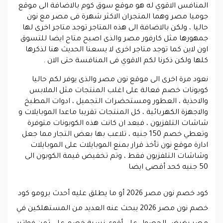
المنافس الاقوي له هو موقع سوق كوم بالاضافة الى موقع
جوميا مصر وهما المتجران الاكثر شهرة فى مصر مع نون
حاليا ، ولكن بالاضافة الى هذه المتاجر توجد متاجر اخرى لها
جمهورها مثل كارفور مصر والذى اصبح متاح ايضا للتسوق
اون لاين كما توجد متاجر اخرى لا يسعنا الحديث هنا لذكرها
كلها ولكن ذكرنا لكم الاقوي فى المنافسة حتى الان .
نعود مرة اخرى الى موقع نون مصر والذى يوفر لكم حاليا
كوبونات خصم فعالة على اغلب المنتجات مثل الملابس
والاحذية ، العطور ومستحضرات التجميل ، ادوات المطبخ
والاجهزة الكهربائية ، كل المنتجات تقريبا ماعدا الموبايلات و
شاشات التلفزيون ، فبعد ان كانت هذه الكوبونات متوفرة
وتعطي خصم 150 جنيه ، تلاعب بها بعض التجار مما جعل
ادارة موقع نون تأخذ قرار بمنع الموبايلات على الموبايلات
وشاشات التلفزيون فقط ، وتم تخفيض قيمة الكوبون الى
50 جنيه كحد أقصى ايضا
كود خصم نون مصر 2026 أو ما يطلق عليه أحدث برومو كود
خصم نون مصر 2026 يبحث عنه العديد من المستهلكين في