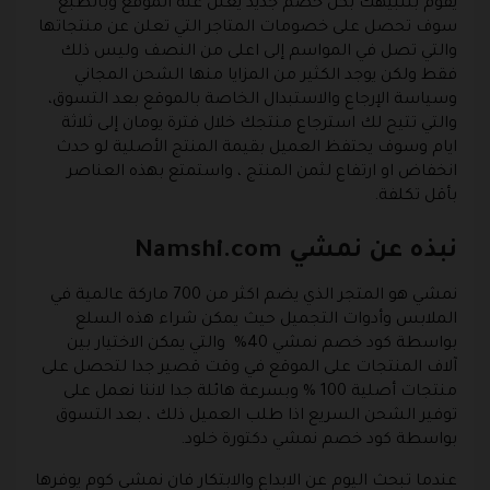
يقوم بتنبيهك بكل خصم جديد يعلن عنه الموقع وبالطبع
سوف تحصل على خصومات المتاجر التي تعلن عن منتجاتها
والتي تصل في المواسم إلى اعلى من النصف وليس ذلك
فقط ولكن يوجد الكثير من المزايا منها الشحن المجاني
وسياسة الإرجاع والاستبدال الخاصة بالموقع بعد التسوق،
والتي تتيح لك استرجاع منتجك خلال فترة يومان إلى ثلاثة
ايام وسوف يحتفظ العميل بقيمة المنتج الأصلية لو حدث
انخفاض او ارتفاع لثمن المنتج ، واستمتع بهذه العناصر
بأقل تكلفة.
نبذه عن نمشي Namshi.com
نمشي
هو المتجر الذي يضم اكثر من 700 ماركة عالمية في
الملابس وأدوات التجميل حيث يمكن شراء هذه السلع
بواسطة كود خصم نمشي 40% والتي يمكن الاختيار بين
آلاف المنتجات على الموقع في وقت قصير جدا لتحصل على
منتجات أصلية 100 % وبسرعة هائلة جدا لاننا نعمل على
توفير الشحن السريع اذا طلب العميل ذلك ، بعد التسوق
بواسطة كود خصم نمشي دكتورة خلود.
عندما تبحث اليوم عن الابداع والابتكار فان نمشي كوم يوفرها