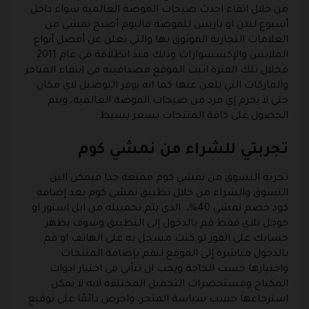
من خلال اتقاء احدث صيحات الموضة العالمية سواء داخل
أسبوع لندن او باريس للموضة فاليوم أصبح نمشي من
العلامات التجارية الموثوق بها والتي تعلن عن أفضل أنواع
الملابس والإكسسوارات وذلك منذ انطلاقة في عام 2011
فخلال تلك الفترة اثبت الموقع مصداقيته في انتقاء المتاجر
والماركات التي يلعن عنها كما انه يوفر التوصيل لاي مكان
حتى لا يحرم إي فرد من صيحات الموضة العالمية، ويتم
الحصول على كافة المنتجات بسعر بسيط .
تجربتي للشراء من نمشي كوم
تجربة التسوق من نمشي كوم ممتعة جدا فيمكن الىن
التسوق والشراء من خلال تطبيق نمشي كوم بعد إضافة
كود خصم نمشي 40%، الذي يتم تحمييله من ابل استور او
جوجل بلاي فقط قم بالدخول إلى التطبيق وسوف يظهر
حسابك على الفور لو كنت مسجل به على الهاتف او قم
بالدخول مباشرة إلى الموقع لتقم بإضافة المنتجات
واختيارها حسب الحاجة ويجب ان تتأني في اختيار ادوات
المكياج ومستحضرات التجميل المختلفة لانه لا يمكن
استرجاعها حسب سياسة المتجر، واحرص دائمًا على توقيع