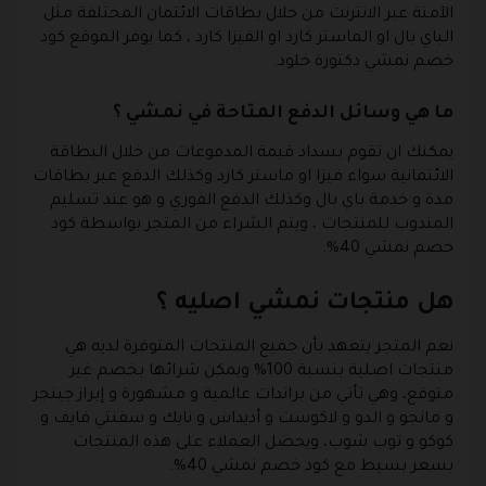
الآمنة عبر الانترنت من خلال بطاقات الائتمان المختلفة مثل
الباي بال او الماستر كارد او الفيزا كارد ، كما يوفر الموقع كود
خصم نمشي دكتورة خلود.
ما هي وسائل الدفع المتاحة في نمشي ؟
يمكنك ان تقوم بسداد قيمة المدفوعات من خلال البطاقة
الائتمانية سواء فيزا او ماستر كارد وكذلك الدفع عبر بطاقات
مدة و خدمة باي بال وكذلك الدفع الفوري و هو عند تسليم
المندوب للمنتجات ، ويتم الشراء من المتجر بواسطة كود
خصم نمشي 40%.
هل منتجات نمشي اصليه ؟
نعم المتجر يتعهد بأن جميع المنتجات المتوفرة لديه هي
منتجات اصلية بنسبة 100% ويمكن شرائها بخصم غير
متوقع، وهي تأتي من براندات عالمية و مشهورة و إبراز جينجر
و مانجو و الدو و لاكوست و أديداس و نايك و سفنتي فايف و
كوكو و توب شوب، ويحصل العملاء على هذه المنتجات
بسعر بسيط مع كود خصم نمشي 40%.