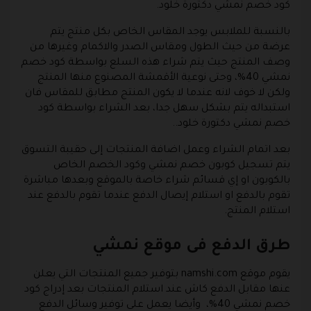
كود خصم نمشي دكتورة خلود.
بالنسبة للملابس يوجد المقاس الخاص بكل منتج يتم
عرضة من حيث الطول ومقاس الصدر والاكمام وغيرها من
وصف المنتج حيث يتم شراء هذه السلع بواسطة كود خصم
نمشي 40%، وحتى نوعية الأقمشة المصنوع منها المنتج
ولكن لا خوف لانه عندما لا يكون المنتج مطابق للمقاس فان
استبداله يتم بشكل سهل جدا، بعد الشراء بواسطة كود
خصم نمشي دكتورة خلود..
بعد اتمام الشراء وعمل اضافة المنتجات إلى حقيبة التسوق
يتم تسجيل
كوبون خصم نمشي
وكود الخصم الخاص
بالكوبون او إي قسائم شراء خاصة بالموقع وبعدها مباشرة
تقوم بالدفع او استلام إيصال الدفع عندما تقوم بالدفع عند
استلام المنتج.
طرق الدفع فى موقع نمشي
يقوم موقع namshi.com بتوفير جميع المنتجات التي يعلن
عنها مقابل الدفع كاش عند استلام المنتجات بعد إدراج كود
خصم نمشي 40%، وأيضا يعمل على توفير وسائل الدفع