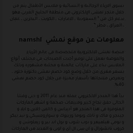
تسوق الازياء الرجالية و النسائية و ملابس الأطفال يتم من
خلال متجر نمشي الإلكتروني في منطقة الخليج العربي فهو
يدعم كل من ” السعودية ، الامارات ، الكويت ، البحرين ، عمان
، العراق ، قطر ” .
معلومات عن موقع نمشي namshi
منصة نمشي الالكترونية متخصصة في عالم الأزياء
والموضة تعمل على توفير أحدث الصيحات في مختلف أنواع
الملابس بناء على ماركات عالمية و محلية مشهورة وذلك
بسعر مغري من خلال وضع كود خصم نمشي دكتورة خلود ،
وتعرض منتجاتها بأسعار مميزة من خلال كود خصم نمشي
40%.
بدأ هذا المتجر الالكتروني عمله منذ عام 2011 و حتى وقتنا
الحالي حقق نجاح كبير ومبيعات ضخمة و اشهر الماركات
المتوفرة في هذا المتجر هو أديداس و كالفن كلاين و ايلا و
جينجر و ماك و نايك وبوما وريبوك و سواروفسكي و تيد بيكر
و تومي هيلفيغر و توب شوب و بول اند بير و ريفلوشن و
كروب ناتشورال و ان سي ال اي و اوبى و العديد من الماركات