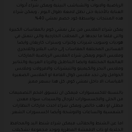
الرياضية والابوات والشباشب البيتية ويمكن شراء أدوات
العناية بالأحذية حتى تظل لامعة طوال اليوم ، ويمكن شراء
هذه المنتجات بواسطة كود خصم نمشي 40%.
يمكن شراء الملابس من على
نمشي
كوم بالمقاسات الكبيرة
والتي قلما ما نجدها في المحلات الخارجية والتي تتمثل في
هوديات وسويت شيرتات وكنزات وسترات كاريغان وايضا
الفساتين المختلفة المقاسات إلى جانب البلايز واللانجري
وملابس النوم ويمكن شراء الملابس الرياضية الماركات
العالمية المختلفة وايضا البناطيل والازياء العربية والتنانير
وملابس البحر والكيمينو والتيشرتات والافرولات وملابس
الحوامل ولن تجد ملابس كوال القامة او الملابس الصغيرة
القياسات الا داخل نمشي كوم، كل هذا بسعر مميز.
بالنسبة للاكسسوارات فيمكن ان تتسوق افخم التصميمات
من الحلي والاكسسوارات للرجال والسيدات سواء معدن
مطلي او ذهب خالص ويمكن شراء احدث ماركات النظارات
الشمسية والساعات والاوشحة وأيضا اكسسورات الشعر .
اما عن الشنط والحقائب فيمكن شراء شنط اليد والمحافظ
الجلدية او ذات الاقمشة المطرزة ويوجد مجموعة تشكيلات