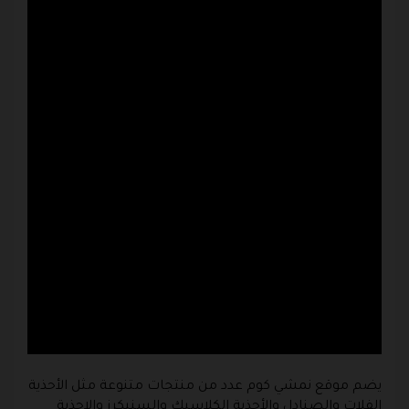
يضم
موقع نمشي
كوم
عدد من منتجات متنوعة مثل الأحذية
الفلات والصنادل والأحذية الكلاسيك والسنيكرز والاحذية