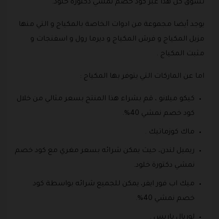
تسوق كل هذا عبر كود خصم نمشي دكتورة خلود.
يوجد أيضا مجموعة من ادوات الخاصة بالمكياج و التي منها
مزيل المكياج و فرش المكياج و ديرما رول و اسفنجات و
مثبت المكياج .
اما عن الماركات التي يتوفر بها المكياج :
كيكو ميلانو ، قم بشراء هذا المنتج بسعر مثالي من خلال
كود خصم نمشي 40%.
ماك كوزماتيك .
ريميل لندن، حيث يمكن شرائه بسعر مغري مع كود خصم
نمشي دكتورة خلود.
ميك اب فور ايفر، يمكن للجميع شرائه بواسطة كود
خصم نمشي 40%.
لوريال باريس .