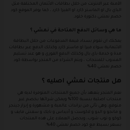
الآمنة عبر الانترنت من خلال بطاقات الائتمان المختلفة مثل
الباي بال او الماستر كارد او الفيزا كارد ، كما يوفر الموقع كود
خصم نمشي دكتورة خلود.
ما هي وسائل الدفع المتاحة في نمشي ؟
يمكنك ان تقوم بسداد قيمة المدفوعات من خلال البطاقة
الائتمانية سواء فيزا او ماستر كارد وكذلك الدفع عبر بطاقات
مدة و خدمة باي بال وكذلك الدفع الفوري و هو عند تسليم
المندوب للمنتجات ، ويتم الشراء من المتجر بواسطة كود
خصم نمشي 40%.
هل منتجات نمشي اصليه ؟
نعم المتجر يتعهد بأن جميع المنتجات المتوفرة لديه هي
منتجات اصلية بنسبة 100% ويمكن شرائها بخصم غير
متوقع، وهي تأتي من براندات عالمية و مشهورة و إبراز جينجر
و مانجو و الدو و لاكوست و أديداس و نايك و سفنتي فايف و
كوكو و توب شوب، ويحصل العملاء على هذه المنتجات
بسعر بسيط مع كود خصم نمشي 40%.