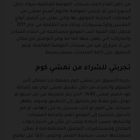
من خلال اتقاء احدث صيحات الموضة العالمية سواء داخل
أسبوع لندن او باريس للموضة فاليوم أصبح نمشي من
العلامات التجارية الموثوق بها والتي تعلن عن أفضل أنواع
الملابس والإكسسوارات وذلك منذ انطلاقة في عام 2011
فخلال تلك الفترة اثبت الموقع مصداقيته في انتقاء المتاجر
والماركات التي يلعن عنها كما انه يوفر التوصيل لاي مكان
حتى لا يحرم إي فرد من صيحات الموضة العالمية، ويتم
الحصول على كافة المنتجات بسعر بسيط .
تجربتي للشراء من نمشي كوم
تجربة التسوق من نمشي كوم ممتعة جدا فيمكن الىن
التسوق والشراء من خلال تطبيق نمشي كوم بعد إضافة
كود خصم نمشي 40%، الذي يتم تحمييله من ابل استور او
جوجل بلاي فقط قم بالدخول إلى التطبيق وسوف يظهر
حسابك على الفور لو كنت مسجل به على الهاتف او قم
بالدخول مباشرة إلى الموقع لتقم بإضافة المنتجات
واختيارها حسب الحاجة ويجب ان تتأني في اختيار ادوات
المكياج ومستحضرات التجميل المختلفة لانه لا يمكن
استرجاعها حسب سياسة المتجر، واحرص دائمًا على توقيع