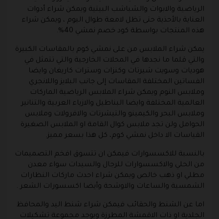
الرياضية والابوات والشباشب البيتية ويمكن شراء أدوات
العناية بالأحذية حتى تظل لامعة طوال اليوم ، ويمكن شراء
هذه المنتجات بواسطة كود خصم نمشي 40%.
يمكن شراء الملابس من على
نمشي
كوم بالمقاسات الكبيرة
والتي قلما ما نجدها في المحلات الخارجية والتي تتمثل في
هوديات وسويت شيرتات وكنزات وسترات كاريغان وايضا
الفساتين المختلفة المقاسات إلى جانب البلايز واللانجري
وملابس النوم ويمكن شراء الملابس الرياضية الماركات
العالمية المختلفة وايضا البناطيل والازياء العربية والتنانير
وملابس البحر والكيمينو والتيشرتات والافرولات وملابس
الحوامل ولن تجد ملابس كوال القامة او الملابس الصغيرة
القياسات الا داخل نمشي كوم، كل هذا بسعر مميز.
بالنسبة للاكسسوارات فيمكن ان تتسوق افخم التصميمات
من الحلي والاكسسوارات للرجال والسيدات سواء معدن
مطلي او ذهب خالص ويمكن شراء احدث ماركات النظارات
الشمسية والساعات والاوشحة وأيضا اكسسورات الشعر .
اما عن الشنط والحقائب فيمكن شراء شنط اليد والمحافظ
الجلدية او ذات الاقمشة المطرزة ويوجد مجموعة تشكيلات