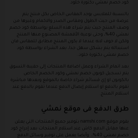
كود خصم نمشي دكتورة خلود.
بالنسبة للملابس يوجد المقاس الخاص بكل منتج يتم
عرضة من حيث الطول ومقاس الصدر والاكمام وغيرها من
وصف المنتج حيث يتم شراء هذه السلع بواسطة كود خصم
نمشي 40%، وحتى نوعية الأقمشة المصنوع منها المنتج
ولكن لا خوف لانه عندما لا يكون المنتج مطابق للمقاس فان
استبداله يتم بشكل سهل جدا، بعد الشراء بواسطة كود
خصم نمشي دكتورة خلود..
بعد اتمام الشراء وعمل اضافة المنتجات إلى حقيبة التسوق
يتم تسجيل
كوبون خصم نمشي
وكود الخصم الخاص
بالكوبون او إي قسائم شراء خاصة بالموقع وبعدها مباشرة
تقوم بالدفع او استلام إيصال الدفع عندما تقوم بالدفع عند
استلام المنتج.
طرق الدفع فى موقع نمشي
يقوم موقع namshi.com بتوفير جميع المنتجات التي يعلن
عنها مقابل الدفع كاش عند استلام المنتجات بعد إدراج كود
خصم نمشي 40%، وأيضا يعمل على توفير وسائل الدفع