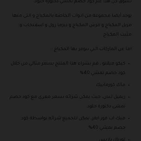
تسوق كل هذا عبر كود خصم نمشي دكتورة خلود.
يوجد أيضا مجموعة من ادوات الخاصة بالمكياج و التي منها
مزيل المكياج و فرش المكياج و ديرما رول و اسفنجات و
مثبت المكياج .
اما عن الماركات التي يتوفر بها المكياج :
كيكو ميلانو ، قم بشراء هذا المنتج بسعر مثالي من خلال
كود خصم نمشي 40%.
ماك كوزماتيك .
ريميل لندن، حيث يمكن شرائه بسعر مغري مع كود خصم
نمشي دكتورة خلود.
ميك اب فور ايفر، يمكن للجميع شرائه بواسطة كود
خصم نمشي 40%.
لوريال باريس .