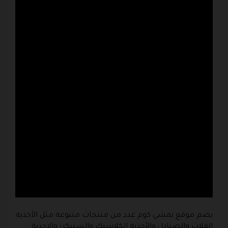
يضم
موقع نمشي
كوم
عدد من منتجات متنوعة مثل الأحذية
الفلات والصنادل والأحذية الكلاسيك والسنيكرز والاحذية