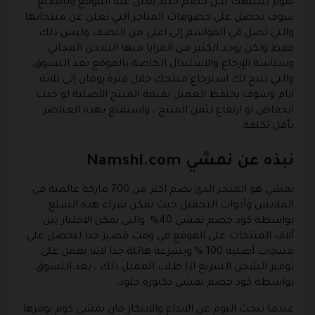
يقوم بتنبيهك بكل خصم جديد يعلن عنه الموقع وبالطبع
سوف تحصل على خصومات المتاجر التي تعلن عن منتجاتها
والتي تصل في المواسم إلى اعلى من النصف وليس ذلك
فقط ولكن يوجد الكثير من المزايا منها الشحن المجاني
وسياسة الإرجاع والاستبدال الخاصة بالموقع بعد التسوق،
والتي تتيح لك استرجاع منتجك خلال فترة يومان إلى ثلاثة
ايام وسوف يحتفظ العميل بقيمة المنتج الأصلية لو حدث
انخفاض او ارتفاع لثمن المنتج ، واستمتع بهذه العناصر
بأقل تكلفة.
نبذه عن نمشي Namshi.com
نمشي
هو المتجر الذي يضم اكثر من 700 ماركة عالمية في
الملابس وأدوات التجميل حيث يمكن شراء هذه السلع
بواسطة كود خصم نمشي 40% والتي يمكن الاختيار بين
آلاف المنتجات على الموقع في وقت قصير جدا لتحصل على
منتجات أصلية 100 % وبسرعة هائلة جدا لاننا نعمل على
توفير الشحن السريع اذا طلب العميل ذلك ، بعد التسوق
بواسطة كود خصم نمشي دكتورة خلود.
عندما تبحث اليوم عن الابداع والابتكار فان نمشي كوم يوفرها