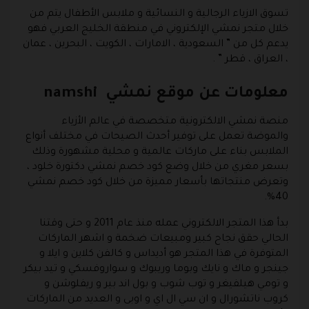
تسوق الازياء الرجالية و النسائية و ملابس الأطفال يتم من
خلال متجر نمشي الإلكتروني في منطقة الخليج العربي فهو
يدعم كل من ” السعودية ، الامارات ، الكويت ، البحرين ، عمان
، العراق ، قطر ” .
معلومات عن موقع نمشي namshi
منصة نمشي الالكترونية متخصصة في عالم الأزياء
والموضة تعمل على توفير أحدث الصيحات في مختلف أنواع
الملابس بناء على ماركات عالمية و محلية مشهورة وذلك
بسعر مغري من خلال وضع كود خصم نمشي دكتورة خلود ،
وتعرض منتجاتها بأسعار مميزة من خلال كود خصم نمشي
40%.
بدأ هذا المتجر الالكتروني عمله منذ عام 2011 و حتى وقتنا
الحالي حقق نجاح كبير ومبيعات ضخمة و اشهر الماركات
المتوفرة في هذا المتجر هو أديداس و كالفن كلاين و ايلا و
جينجر و ماك و نايك وبوما وريبوك و سواروفسكي و تيد بيكر
و تومي هيلفيغر و توب شوب و بول اند بير و ريفلوشن و
كروب ناتشورال و ان سي ال اي و اوبى و العديد من الماركات