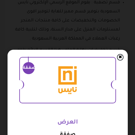
قسم تصفية : يقوم الموقع الرسمي الإلكتروني نايس
السعودية بتوفير قسم مميز للغاية لتوفير اقوى
الخصومات والتخفيضات على كافة منتجات المتجر
لمستلزمات المنزل على مدار السنة، وذلك لتلبية كافة
رغبات العملاء في المملكة العربية السعودية .
قسم تخفيضات نهاية العام : هذا القسم الرائع يقوم
✖
بوضع كافة العروض في نهاية كل عام، يستطيع كافة
صفقة
العملاء الجدد والعملاء الحاليين الآن الحصول على جميع
الأغراض والمستلزمات بأسعار ونسبة تخفيض رائعة
تصل إلى 60% من الأسعار الأصلية .
ما هي طرق الدفع المتاحة في الموقع
الرسمي الإلكتروني نايس ؟
العرض
يمكنكم القيام بدفع كافة فواتير متجر نايس من خلال أبل
باي .
صفقة