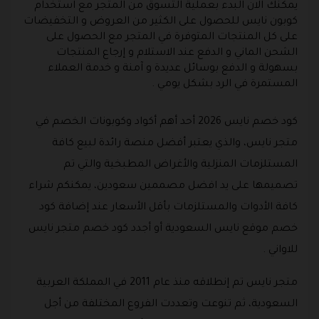
يمكنك الان البدء بعملية التسوق من المتجر مع استخدام
كوبون نايس للحصول على الكثير من العروض و التخفيضات
على كل المنتجات المتوفرة في المتجر مع الحصول على
الشحن الماني و الدفع عند الاستلام و إرجاع المنتجات
بسهولة و الدفع بوسائل عديدة و آمنة و خدمة العملاء
المستمرة في الرد بشكل يومي .
كود خصم نايس 2026 أحد أهم أكواد وكوبونات الخصم في
متجر نايس، والذي يعتبر أفضل منصة رائدة لبيع كافة
المستلزمات المنزلية والأغراض المطبخية والتي تم
تصميمها على يد افضل مصممين سعودين، يمكنكم شراء
كافة الأدوات والمستلزمات بأقل الأسعار عند إضافة كود
خصم موقع نايس السعودية أو أجدد كود خصم متجر نايس
للاواني .
متجر نايس تم إنطلاقه منذ عام 2011 في المملكة العربية
السعودية، ثم تنوعت وتعددت الفروع المختلفة من أجل