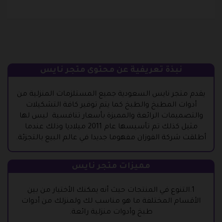
نبذة تعريفية عن محتوى متجر نايس
يقدم متجر نايس السعودية جميع المستلزمات المنزلية من
أدوات المطبخ والطبخ كما يتم توفير كافة التشكيلات
والتصميمات الرائعة والمميزة بأسعار تنافسية ليس لها
مثيل كذلك تم تأسيسها عام 2011 ميلاديا وذلك عندما
أطلقت شركة الفوزان مفهوما جديدا في عالم البيع بالتجزئة.
مميزات متجر نايس
1
.التنوع في المنتجات حيث أنه يمكنك الأختيار من بين
الأقسام المختلفة ما هو مناسب لك ولمنزلك من أدوات
طبخ وأدوات منزلية رائعة.