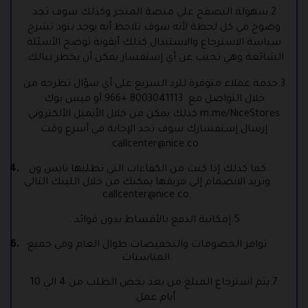
2.سهولة التصفح علي منصة المتجر وكذلك سوف تجد
وضوح في كل لحظة لأنه سوف تلاحظ أنه يوجد بنود تشرح
سياسة الاسترجاع والاستبدال كذلك أيقونة توضح الأسئلة
الشائعة وهي تجيب عن أي إستفسار يمكن أن يخطر ببالك.
3.خدمة عملاء متوفرة للرد السريع على أي سؤال تطرحه من
خلال التواصل مع
8003041113
+966 أو فيس بوك
m.me/NiceStores
كذلك يمكن من خلال الأيميل الألكتروني
إرسال إستفسارك سوف تجد الإجابة في أسرع وقت
.
callcenter@nice.co
كما كذلك إذا كنت من الكفاءات التي تطلبها نايس ون
وتريد الانضمام إلي فريقها يمكنك من خلال اللينك التالي
callcenter@nice.co
.
5.إمكانية الدفع بالأقساط بدون فوائد .
توافر الخصومات والتخفيضات طوال العام وفي جميع
المناسبات.
7.يتم استرجاع المبلغ من بعد بحص الطلب من 4 الي 10
أيام عمل.