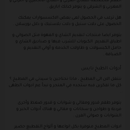
اطقم مخصصة للشاي العربي و الشاي الانجليزي و التركي و
المغربي و الشرقي و يتوفر كذلك اباريق .
هل ترغب في الحصول لعى بعض الاكسسوارات يمكنك
الحصول على دلات ستيل و دلات بلاستيك و دلال بورسلان .
يتوفر ايضا منتجات لتقديم الشاي و القهوة مثل الصواني و
اطباق التقديم الكبويات للشرب فيها و صناديق الشاي و
حامل الكبسولات و طاولات الخدمة و أواني التقديم و
الضيافة .
أدوات الطبخ نايس
ننتقل الان الى المطبخ ، ماذا تحتاجين يا سيدتي في المطبخ ؟
كل ما تفكرين فيه ستجده في المتجر و نبدأ عم ادوات الطهى
.
يتوفر طقم قدور ومقالي و شوايات و قدور ضغط وأخرى
فردية و طواجن و سخانات و مقالي و هناك أدوات الخبر و
الشوايات و صواني الفرن .
ادوات المطبخ متوفرة بكل انواعها و ألواح التقطيع حضير