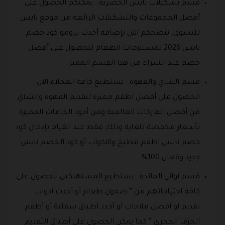
قسم تشكيلات نايس الحصرية : يمكنكم الحصول على
أفضل المجموعات والتشكيلات الرائعة من موقع نايس
للتسوق، ننصحكم الآن بإضافة أحدث برومو كود خصم
نايس 2026 لمستلزمات الطعام للحصول على أفضل
خصم عند الشراء من هذا القسم المميز .
قسم الشاي والقهوة : يستطيع كافة العملاء الآن
الحصول على أفضل اطقم مميزة لتقديم القهوة والشاي
من أفضل الماركات العالمية ومن أجود الخامات المميزة
بأسعار مخفضة للغاية وذلك فقط عند القيام بإدخال كود
خصم نايس اطقم مطبخ والاكواب أو كود الخصم نايس
جديد وفعال 100% .
قسم أواني المائدة : يستطيع المستهلكين الحصول على
كافة احتياجاتهم من ” صحون طعام أو أحدث أدوات
تقديم او أفضل ملاحات أو أجدد أطباق سفلية أو أطقم
الخزف الحجري ” كما يمكن الحصول على أطباق التقديم