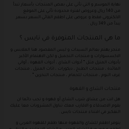
نهاية الموسم و التي تأتي على بعض المنتجات بأسعار تبدأ
من 140 ريال وعروض لفترة محدودة تأتي على الموقع
الالكتروني فقط و عروض على اطقم القائي السعر بسعر
يبدأ من 349 ريال .
ما هي المنتجات المتوفرة في نايس ؟
متجر يهتم بعالم السيدات و ليس المقصود هنا الملابس و
الاكسسوارات و منتجات التجميل و لكن الاهتمام الأكبر
بأدوات المنزل مثل ” أدوات الشاي ، أدوات القهوة ، أواني
المائدة ، منتجات الطبخ ، ديكورات ، اثاث المنزل ، منتجات
غرف النوم ، منتجات للحمام ، منتجات التخزين ” .
منتجات الشاي و القهوة
هل انت من عشاق شرب الشاي أو قهوة و تحب دائما ان
يقوم الاصدقاء و الاقارب معك تناول المشروبات معا عليك
التفكير في اقتناء منتجات نايس .
يتوفر اطقم للشاي والقهوة منها طقم للقهوة العربي و