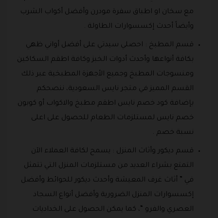
مع سخان او اطباق سفرة مودرن وأفضل أكواب الشرب
وأيضاً أحدث إكسسوارات الطاولة .
قسم المطبخ : احصلي سيدتي على أفضل أواني ظهي
بكافة أنواعها وأحدث أدوات الخبز وكافة اطقم السكاكين
ومنسوجات المطبخ وجميع الأجهزة المطبخية عبر ذلك
القسم المميز في متجر نايس السعودية، ننصحكم
بإضافة كود خصم نايس اطقم مطبخ والاكواب أو كوبون
خصم نايس لمستلزمات الطعام للحصول على اعلى
نسبة خصم .
قسم ديكور وأثاث المنزل : يسمح لكافة العملاء الآن
التمتع بشراء العديد من مستلزمات المنزل التي تتمثل
في ” أثاث غرف المعيشة وأحدث ديكور للحوائط وأفضل
إكسسوارات المنزل الضرورية وأفضل أنواع السجاد
العصري والفرو “، كما يمكن الحصول على الخداديات