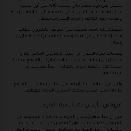
تحصل على كود خصم ماني بنسبة 10% على أول عملية
شراء تقوم بها وذلك من خلال الانضمام الى القائمة البريدية
بإضافة رقم الهاتف والبريد الإلكتروني فقط .
سيظهر لك نافذة منبثقة على الموقع الالكتروني تطلب
منك اضافة كل من البريد ورقم الهاتف ثم اضغط على زر
إرسال .
بعد ذلك قم بالانتقال الى البريد الالكتروني الخاص بك و
سيصل الى رسالة بها ترحيب بالانضمام الى الموقع و كذلك
ستجد كود الخصم متوفر يمكنك ان تبدأ بعد ذلك في
استخدامه .
ولكن في البداية عليك ان تقوم بإنشاء حساب على الموقع و
اذا كان لديك حساب يمكنك تسجيل الدخول فقطط .
عروض نايس بمناسبة العيد
قبل أن يبدأ شهر رمضان الكريم كانت هناك مجموعة من
العروض جاءت تحت عنوان ” رمضان على أبواب يار مرحبا
بالأحباب ” و تم الاعلان عن تشكيلة رمضان الحصرية لعام