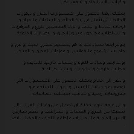
و كراسي الاسترخاء و الارفف ايضا .
يمكنك ايضا الحصول على اكسسوارات المنزل و ديكورات
الحائط التي تتمثل في زينة الحائط و الساعات و المرايا و
لوحات الحائط و التحف و الاناء المخصص للزرع و المزهريات
و السلطات و صحون و براويز الصور و الاضاءات المنوعة .
يتوفر ايضا سجاد منه ما هو بتصميم عصري حديث او فرو و
حاملات الشموع و الفوانيس و موزعات العطور و المباخر .
يوجد ايضا وسادات للنوم و جلسات خارجية للحديقة و
مظلات خارجية و الشوايات ونباتات صناعية .
و نتقل الى احمام يمكنك الحصول على الاكسسوارات التي
توضع به و سالات للغسيل و الارواب للستحمام و
مفروشات ارضية و مناشف بمختلف المقاسات .
و الى غرفة النوم يمكنك ان تحصل على وقايات المراتب الي
تحميها من العرق و المخدات و الشراشف و اطقم مفارش
السرير الكاملة و البطانيات و اطقم اللحاف و المخدات ايضا
.