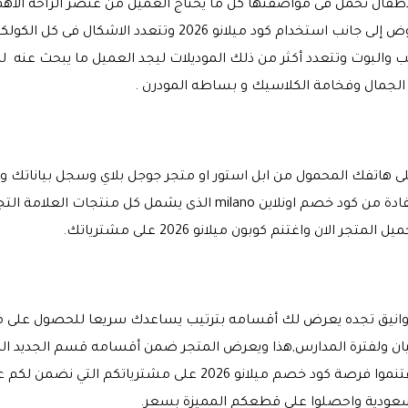
لاطفال تحمل فى مواصفتها كل ما يحتاج العميل من عنصر الراحة الاهم
المبتكرة بفخامة وأناقة المستوى عليها عروض إلى جانب استخدام 
والبوت وتتعدد أكثر من ذلك الموديلات ليجد العميل ما يبحث عنه لدي
 الجمال وفخامة الكلاسيك و بساطه المودرن .
على هاتفك المحمول من ابل استور او متجر جوجل بلاي وسجل بياناتك 
معرفة كل جديد على المتجر وتفاصيل الاستفادة من كود خصم اونلاين milano
لان واغتنم كوبون ميلانو 2026 على مشترياتك.
نيق تجده يعرض لك أقسامه بترتيب يساعدك سريعا للحصول على ما ت
 ولفترة المدارس,هذا ويعرض المتجر ضمن أقسامه قسم الجديد الذى 
بالدخول لمتابعة منتجات المتجر المميزة واغتنموا فرصة كود خصم ميلانو
 السعودية واحصلوا على قطعكم المميزة بسعر.