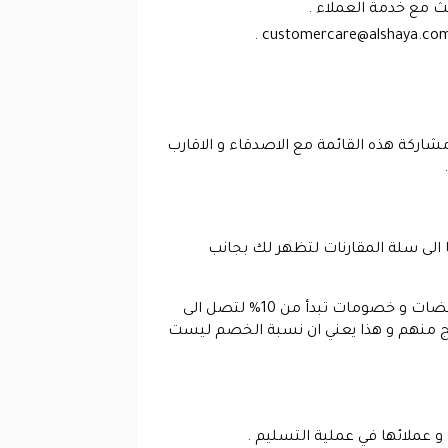
ث مع خدمة العملاء .
.
customercare@alshaya.co
مشاركة هذه القائمة مع الاصدقاء و الاقارب
 الى سلة المقارنات لتظهر لك بجانب
في النهاية بعد التعرف على جميع هذه المعلومات حول المتجر لابد من استخدام كوبون ميلانو للحصول على التخفيضات و خصومات تبدأ من 10% لتصل الى
تج منهم و هذا يعني ان نسبة الخصم ليست
 و عملائها في عملية التسليم .