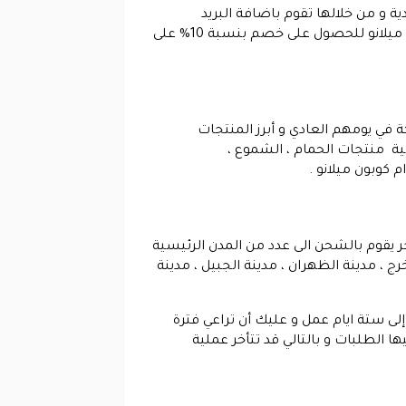
ة و من خلالها تقوم باضافة البريد
الالكتروني الخاص بك ثم الضغط على زر ” الاشتراك ، في حالة قيامك بذلك سيصل الى بريدك الالكتروني كود خصم ميلانو للحصول على خصم بنسبة 10% على
كة في يومهم العادي و أبرز المنتجات
الية منتجات الحمام ، الشموع ،
كوبون ميلانو .
جر يقوم بالشحن الى عدد من المدن الرئيسية
رج ، مدينة الظهران ، مدينة الجبيل ، مدينة
ى ستة ايام عمل و عليك أن تراعي فترة
 الطلبات و بالتالي قد تتأخر عملية