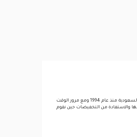
، على الرغم من أن اسم ميلانو هو اسم اجنبي الا ان متجر ميلانو بدأ فرعه الأول داخل المملكة العربية السعودية منذ عام 1994 ومع مرور الوقت
الها والاستفادة من التخفيضات حين نقوم