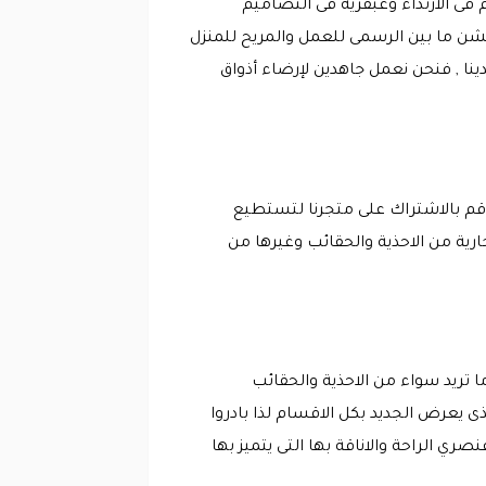
 فى الارتداء وعبقرية فى التصاميم
كود ميلانو 2026 وتتعدد الاشكال فى كل الكولكشن ما بين الرسمى للعمل والمريح للمنزل
نا , فنحن نعمل جاهدين لإرضاء أذواق
وقم بالاشتراك على متجرنا لتستطيع
 الذى يشمل كل منتجات العلامة التجارية من الاحذية والحقائب وغيرها من
ريد سواء من الاحذية والحقائب
يعرض الجديد بكل الاقسام لذا بادروا
 2026 على مشترياتكم التي نضمن لكم عنصري الراحة والاناقة بها التى يتميز بها