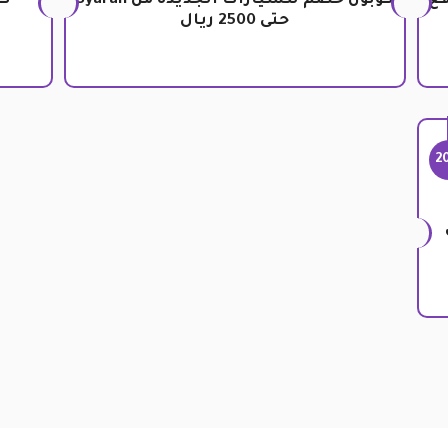
قع
كوبون خصم للسيارات الجديدة من Syarah
كو
حتى 2500 ريال
2