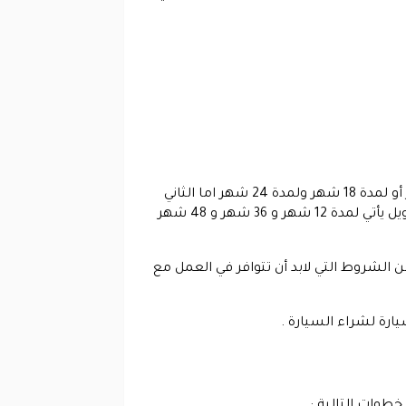
يتوفر لدى إمكان نوعين من التمويل أحدهم هو التمويل الميسر والذي من خلاله تقسط على تمويل أما لمدة 12 شهر أو لمدة 18 شهر ولمدة 24 شهر اما الثاني
فهو التمويل الإضافي و هذا التمويل يتطلب منك فيه ان تقوم بتحديد قيمة الراتب الخاص بك و المميز فيه أن التمويل يأتي لمدة 12 شهر و 36 شهر و 48 شهر
الشروط التي لابد أن تتوافر في العمل مع
ارة لشراء السيارة .
خطوات التالية :