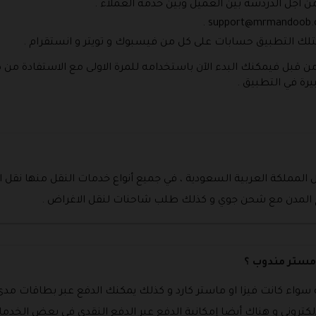
من أجل الدردشة بين العميل وبين خدمة العملاء .
.
support@mrmandoob
ك التطبيق حسابات على كل من فيسبوك و تويتر و انستقرام .
ن قبل فيمكنك البدء الآن باستخدامه للمرة الاولى مع الاستفادة من 
ة في التطبيق .
لمملكة العربية السعودية ، في جميع أنواع خدمات النقل منها نقل ا
رج المدن مع شحن جوي و كذلك طلب شاحنات لنقل الاغراض .
 مستر مندوب ؟
 سواء كانت فيزا او ماستر كارد و كذلك يمكنك الدفع عبر بطاقات مدى
إلكتروني و هناك أيضا إمكانية الدفع عبر الدفع النقدي في بعض الخدما