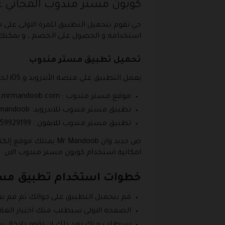
كوبون مستر مندوب المجاني ع
حي تقوم بتحميل التطبيق للمرة الاولى عل
استخدامه و الحصول على الخصم ، و يمكنك 
تحميل تطبيق مستر مندوب
يعمل التطبيق على منصة الأندرويد و iOS لجوالات الايفون بشكل مجاني و يمكنك الوصول إليه عبر الروابط التالية :
موقع مستر مندوب : https://www.mrmandoob.com/ .
تطبيق مستر مندوب للاندرويد: https://play.google.com/store/apps/details?id=com.mrmandoob .
تطبيق مستر مندوب للايفون : https://apps.apple.com/app/id1459929199 .
ص حديد وان Mandoob
امكانية استخدام كوبون مستر مندوب الان .
خطوات استخدام تطبيق مس
قم بتحميل التطبيق على جوالك ثم قم بف
الصفحة الاولى سيطلب منك اختيار الغة الر
سيطلب منك بعد ذلك ان تقوم بادخال رقم