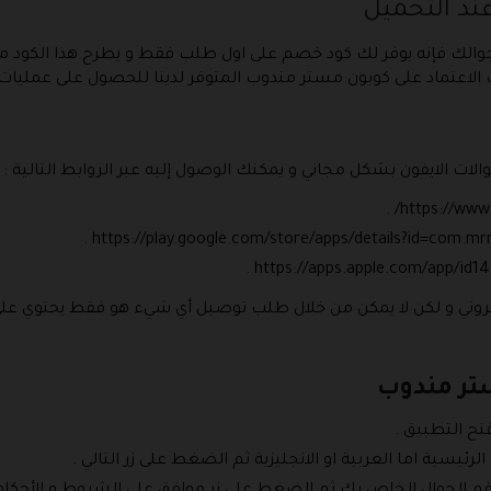
ند التحميل
ى جوالك فإنه يوفر لك كود خصم على اول طلب فقط و يطرح هذا الكو
الاعتماد على كوبون مستر مندوب المتوفر لدينا للحصول على عمليات
Mr  يمتلك موقع إلكتروني و لكن لا يمكن من خلال طلب توصيل أي شيء هو فقط ي
تر مندوب
تح التطبيق .
ئيسية اما العربية او الانجليزية ثم الضغط على زر التالي .
 الجوال الخاص بك ثم الضغط على زر موافق على الشروط و الأحكام 