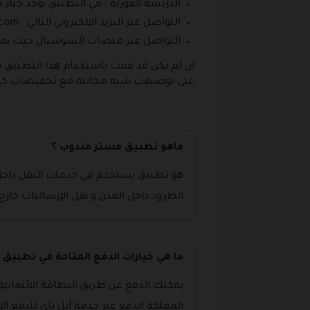
الدردشة الفورية ، في التطبيق يوجد خيار 
التواصل عبر البريد الالكتروني التالي :
.com
التواصل عبر منصات السوشيال حيث يمتل
ان لم تكن قد قمت باستخدام هذا التطبيق م
على توصيلات شبه مجانية مع تخفيضات كبير
ماهو تطبيق مستر مندوب ؟
هو تطبيق يستخدم في خدمات النقل داخل ا
الطرود داخل المدن و نقل الإرساليات خا
ما هي خيارات الدفع المتاحة في تطبيق
يمكنك الدفع عن طريق البطاقة الائتمانية
المملكة الدفع عبر خدمة أبل باي للدفع ال