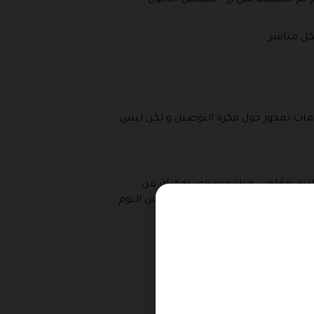
ل مباشر .
مات تمحور حول فكرة التوصيل و لكن ليس
يق مقاضي و زاد و نعناع ، يمكنك من
ه المنتجات الى باب المنزل في نفس اليوم
أيضا مع قيمتها السعرية .
ات و المحامص