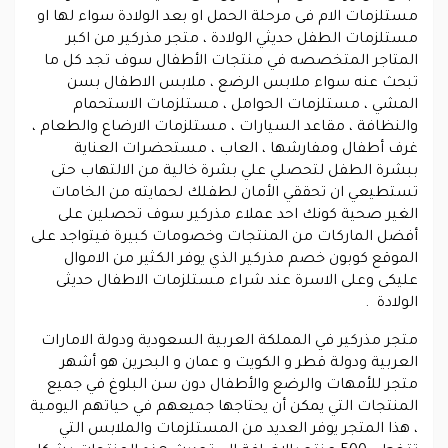
مستلزمات الام فى مرحلة الحمل او بعد الولادة سواء لها او
مستلزمات الطفل حديثي الولادة ، متجر مذركير من اكبر
المتاجر المتخصصه في منتجات الأطفال سوف تجد كل ما
تبحث عنه سواء ملابس الرضع ، ملابس الاطفال بسن
المشي ، مستلزمات الحوامل ، مستلزمات الاستحمام
والنظافة ، مقاعد السيارات ، مستلزمات الارضاع والطعام ،
غرف أطفال ومفارشها ، العاب ، مستحضرات العناية
ببشرة الطفل لتحصلي علي بشرة خالية من الالتهاب حتى
تستطيعي ان تحققي الأمان لطفلك لحمايته من الخامات
الغير صحية كونك احد عملاء مذركير سوف تحصلين على
أفضل الماركات من المنتجات وخصومات كبيرة فيتواجد على
الموقع
كوبون خصم مذركير
الذي يوفر الكثير من الاموال
عليكى وعلى الاسرة عند شراء مستلزمات الاطفال حديثى
الولادة .
متجر مذركير في المملكة العربية السعودية ودولة الامارات
العربية ودولة قطر و الكويت و عمان و البحرين هو أشهر
متجر للأمهات والرضع والأطفال دون سن البلوغ في جميع
المنتجات التي يمكن أن يحتاجها جميعهم في حياتهم اليومية
، هذا المتجر يوفر العديد من المستلزمات والملابس التي