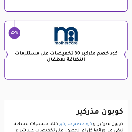
25%
كود خصم مذركير 30 تخفيضات على مستلزمات
النظافة للاطفال
كوبون مذركير
كوبون مذركير او
كود خصم مذركير
كلها مسميات مختلفة
تبغى من ورائها كل ام الحصول على تخفيضات عند شراء