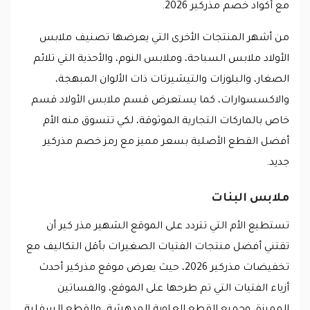
مع أكواد خصم مذركير 2026.
من أشهر المنتجات الأخرى التي يعرضها تصنيف ملابس
الأولاد ملابس السباحة، وملابس النوم، والأحذية التي تلائم
الصغار، والبلوزات والتيشيرتات ذات الألوان المبهجة،
والاكسسوارات، كما يستعرض قسم ملابس الأولاد قسم
خاص بالماركات التجارية الموثوقة، لكي تتسوق منه الأم
أفضل القطع الأصلية بسعر مميز مع رمز خصم مذركير
جديد.
ملابس البنات
تستطيع الأم التي تتردد على الموقع الشهير مذر كير أن
تقتني أفضل منتجات الفتيات الصغيرات بأقل التكاليف مع
تخفيضات مذركير 2026، حيث يعرض موقع مذركير أحدث
أزياء الفتيات التي تم طرحها على الموقع، والفساتين
المميزة، وجميع القطع العلوية المدهشة، والقطع السفلية