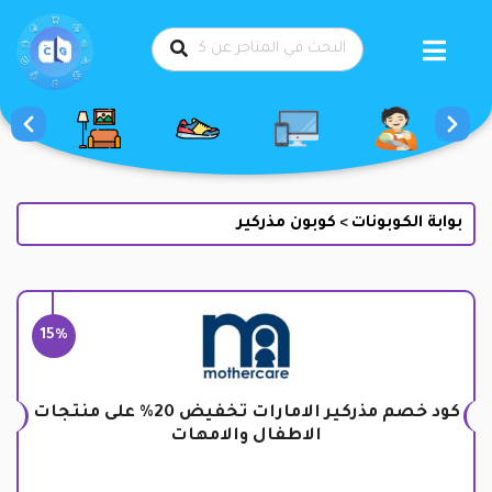
طي
حتوى
بوابة الكوبونات
كوبون مذركير
>
15%
كود خصم مذركير الامارات تخفيض 20% على منتجات
الاطفال والامهات