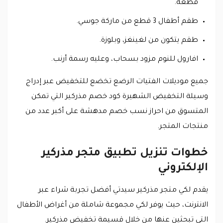
قطعة.
طقم أطفال 3 قطع من ماركة جوسي.
طقم يتكون من لغينغز، وبلوزة.
افارول للنوم مزود بسحاب، وعليه رسمة أرنب.
جميع موديلات الفتيات الرضع تخضع للتخفيض عبر إدراج
وسيلة التخفيض الشهيرة كود خصم مذركير التي تمكن
المتسوق من احراز نسب خصم مدهشة على أكبر عدد من
منتجات المتجر.
خطوات تنزيل تطبيق متجر مذركير
الإلكتروني
يقدم لكي متجر مذركير سيدتي أفضل تجربة شراء عبر
الانترنت، حيث يوفر لكي مجموعة شاملة من أغراض الأطفال
التي تبحثين عنها من خلال قسيمة تخفيض مذركير.