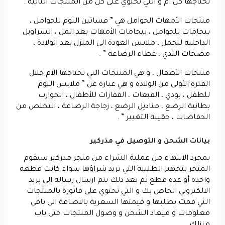
تحتاجها كل ام و التي تحتوي على كل من المنتجات التالية .
منتجات الأمهات الحوامل هي ” فساتين النوم للحوامل ،
بيجامات للحوامل ، بيجامات الأمهات بعد المل ، السراويل
الداخلية للحمل ، ملابس العودة الى المنزل بعد الولادة ،
مضخات الثدي ، غطاء الرضاعة ” .
منتجات الأطفال ، و هي المنتجات التي تحتاجها الأم خلال
الفترة الأولى من الولادة و هي عبارة عن ” ملابس النوم
للطفل ، بودي ، القبعات ، القفازات للأطفال ، الجوارب
بطانية الرضع ، مناديل الرضع ، زجاجة الرضاعة ، التخلص من
الحفاضات ، حقيبة التغيير ” .
بيانات الشحن و التوصيل في مذركير
بمجرد الانتهاء من عملية الشراء من متجر مذركير سيقوم
المتجر بتجهيز الطلبية التي تريد شراؤها سواء كانت قطعة
واحدة أو عدة قطع ثم بعد ذلك يتم ارسال رسالة الى بريد
الالكتروني الخاص بك و التي تحتوي على فاتورة بالمنتجات
التي قمت بطلبها و قيمتها السعرية بالاضافة الى باقي
معلومات و ميعاد الشحن و وصول المنتجات حتى باب
منزلك .