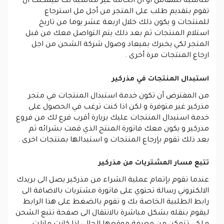
مناسبة للمقاس او ان الخامة غير مناسبة لك فيمكنك أن
تقوم بتقديم طلب على المتجر من أجل مل استرجاع
للمنتجات و يكون ذلك خلال اربعة عشر يوما من تاريخ
استلام المنتجات ثم بعد ذلك يتم التواصل معك من قبل
المتجر لكي يخبرك بميعاد وصول شركة الشحن من اجل
ارجاع المنتجات مرة أخرى .
استبدال المنتجات في مذركير
من المفترض أن تكون خدمة استبدال المنتجات في متجر
مذركير غير متوفرة و لكن اذا كنت ترغب في الحصول على
خدمة استبدال المنتجات عليك بزيارة أقرب فرع لك من فروع
مذركير و يكون معك فاتورة المنتج الذي قمت بشرائه ثم
بعد ذلك تقوم بإرجاع المنتجات و استبدالها بمنتجات اخرى .
تتبع مسار المشتريات من مذركير
عندما تقوم بإتمام عملية الشراء من مذركير يصل الى بريدك
الالكتروني رسالة تحتوي على فاتورة مشتريات بالاضافة الى
رابط الطلبية الخاصة بك و تقوم بالضغط على هذا الرابط
ليقوم بنقله بشكل مباشرة بالانتقال الى صفحة تتبع الشحن