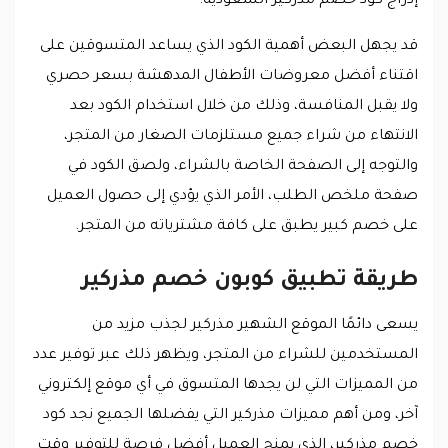
إدراج كود خصم مذركير السعودية.
قد يجهل البعض أهمية الكود الذي يساعد المتسوقين على
اقتناء أفضل معروضات الأطفال المدهشة بسعر حصري
ولا يقبل المنافسة، وذلك من خلال استخدام الكود بعد
الانتهاء من شراء جميع مستلزمات الصغار من المتجر،
والتوجه إلى الصفحة الخاصة بالشراء، ولصق الكود في
صفحة ملخص الطلب، الأمر الذي يؤدي إلى حصول العميل
على خصم كبير يطبق على كافة مشترياته من المتجر.
طريقة تطبيق كوبون خصم مذركير
يسعى دائمًا الموقع الشهير مذركير لجذب مزيد من
المستخدمين للشراء من المتجر، ويظهر ذلك عبر توفير عدد
من المميزات التي لن يجدها المتسوق في أي موقع إلكتروني
آخر، ومن أهم مميزات مذركير التي يفضلها الجميع نجد كود
خصم مذركير، الذي يمنح العميل أفضل فرصة للتوفير وقت