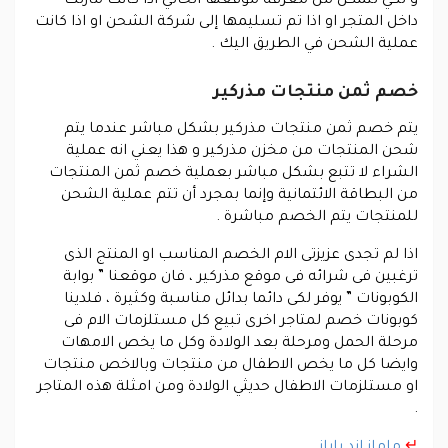
و لكي تتمكن من معرفة موقعها الحالي اذا كانت مازلت
داخل المتجر او اذا تم تسليمها إلى شركة الشحن او اذا كانت
عملية الشحن في الطريق اليك .
خصم ثمن منتجات مذركير
يتم خصم ثمن منتجات مذركير بشكل مباشر عندما يتم
شحن المنتجات من مخزن مذركير و هذا يعني انه عملية
الشراء لا تتبع بشكل مباشر بعملية خصم ثمن المنتجات
من البطاقة الائتمانية وإنما بمجرد أن تتم عملية الشحن
للمنتجات يتم الخصم مباشرة .
اذا لم تجدى عزيزتى الام الخصم المناسب او المنتج الذى
ترغبين فى شرائه فى موقع مذركير ، فان موقعنا ” بوابة
الكوبونات ” يوفر لكى دائما بدائل مناسبة وكثيرة ، فلدينا
كوبونات خصم لمتاجر اخرى تبيع كل مستلزمات الام فى
مرحلة الحمل ومرحلة بعد الولادة وكل ما يخص الامهات
وايضا كل ما يخص الاطفال من منتجات وبالاخص منتجات
او مستلزمات الاطفال حديثي الولادة ومن امثلة هذه المتاجر
.
↵
ماماز اند باباز