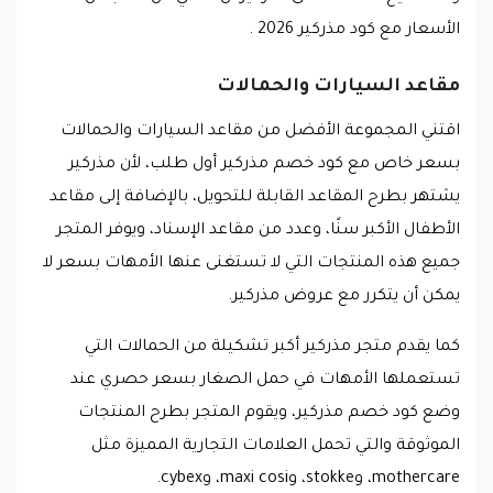
الأسعار مع كود مذركير 2026 .
مقاعد السيارات والحمالات
اقتني المجموعة الأفضل من مقاعد السيارات والحمالات
بسعر خاص مع كود خصم مذركير أول طلب، لأن مذركير
يشتهر بطرح المقاعد القابلة للتحويل، بالإضافة إلى مقاعد
الأطفال الأكبر سنًا، وعدد من مقاعد الإسناد، ويوفر المتجر
جميع هذه المنتجات التي لا تستغنى عنها الأمهات بسعر لا
يمكن أن يتكرر مع عروض مذركير.
كما يقدم متجر مذركير أكبر تشكيلة من الحمالات التي
تستعملها الأمهات في حمل الصغار بسعر حصري عند
وضع كود خصم مذركير، ويقوم المتجر بطرح المنتجات
الموثوقة والتي تحمل العلامات التجارية المميزة مثل
mothercare، وstokke، وmaxi cosi، وcybex.