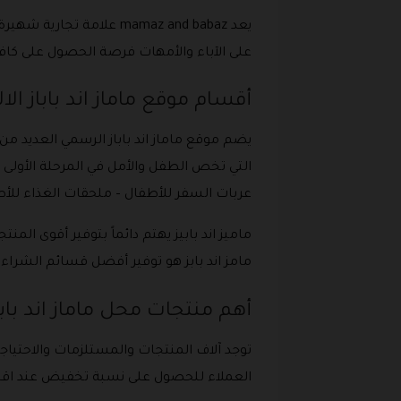
يعد mamaz and babaz علا
على الآباء والأمهات فرصة الحصول على كاف
أقسام موقع ماماز اند باباز الا
يضم موقع ماماز اند باباز الرسمي العديد 
التي تخص الطفل والأمل في المرحلة الأولى م
عربات السفر للأطفال – ملحقات الغذاء للأ
ماميز اند بابيز يهتم دائماً بتوفير أقوى ا
مامز اند بابز هو توفير أفضل قسائم الشرا
أهم منتجات محل ماماز اند بابا
توجد آلاف المنتجات والمستلزمات والاحتياجا
العملاء للحصول على نسبة تخفيض عند اقتناء مشترياتهم،