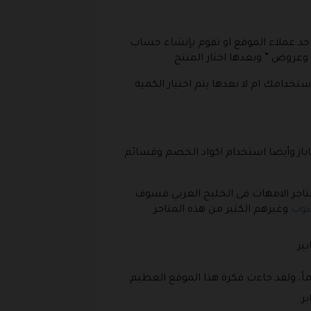
 احد عملاء الموقع او تقوم بإنشاء حساب
روض ” وبعدها اختار المنتج .
خدامك ام لا بعدها يتم اختيار الكمية
از
وأيضا استخدام اكواد الخصم وقسائم
متاجر الامهات فى الخليج العربي فسوف
شوب
وغيرهم الكثير من هذه المتاجر .
يز
هيرة جداً في عالم الطفولة، ولقد تم تأسيسها منذ أكثر من 35 عام، والموقع لديه خبرة تفوق ال 40 عاماً، ولقد جاءت فكرة هذا الموقع العظيم
ز.