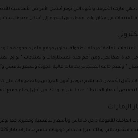
مة تجارية شهيرة، فهي ماركة الأمومة والأبوة التي توفر أفضل الأغراض الأساسية ل
ة المنتجات في مكان واحد فقط، دون اللجوء إلى أماكن عديدة للبحث 
لكتروني
من المنتجات الهامة لمرحلة الطفولة، يحتوى موقع مامز مجموعة متنو
ن حياة أطفالهن، ومن أهم هذه المستلزمات والمنتجات ” لوازم العناي
طفال ” وتقدم كافة المنتجات بخامات عالية الجودة وبسعر تنافسي وأ
لمنتجات بأقل الأسعار، كما يهتم بتوفير أقوى العروض والخصومات على 
ء لتخفيض أسعار المنتجات عند الشراء، وذلك من أجل إرضاء جميع العم
ز الإمارات
ت الكاملة للأمومة داخل ماماس وبأسعار تنافسية ومميزة، كما يوفر مام
 وذلك عبر إستخدام كوبونات خصم ماماز اند باباز 2026 على هذه المنتجات التالية: