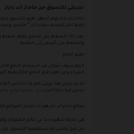
تجربتي للتسوق من ماماز اند باباز
ماماز اند باباز توفر أسهل طرق التسوق فيمك
فقط اختر القسم سواء كان ” ملابس وغرف أط
بعد ذلك الضغط على المنتج يظهر صفحة واحد 
والضغط على أضيفي إلى الحقيبة .
طرق الدفع
اليوم سوف تتمكن من استخدام الدفع الآمن عن طريق amasandpapas
الشراء ومن اهم طرق الدفع الالكترونية “فيزا
اذا لم تجدى هنا عزيزتى الام ما تحتاجين 
تجدين لينا دائما احدث
كود خصم موقع عالم 
موقع مامز اند بابز هو أحد أفضل المواقع ال
من قبل والدين لم يستطيعوا الحصول على احتي