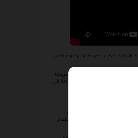
لك التجارة لتتضمن عدة متاجر واليوم تكمل
 الحصول على المنتجات التي تم تجربتها
عدة مرات لإثبات جودتها وفاعليتها وعندما ترغب في التسوق العادي من اي متجر سوف تتمكن بسهولة لان داخل الإمارات وحدها يتواجد 6 متاجر بالإضافة إلى
 قطعة والمعاطف والافرولات الشتوية
 لباس سباحة مناسب جدا حتى أن الأطفال
ن او الفساتين المحبوكة بالصوف .