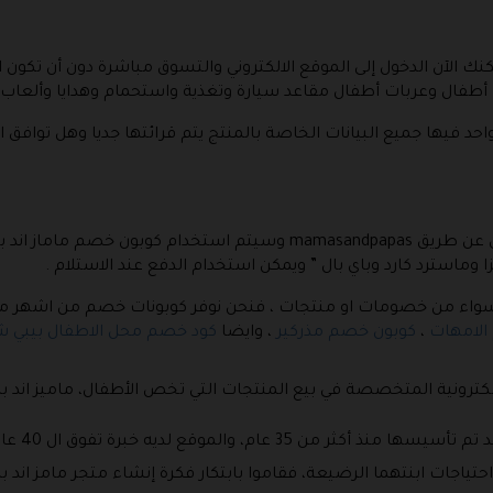
نك الآن الدخول إلى الموقع الالكتروني والتسوق مباشرة دون أن تكون
فال وعربات أطفال مقاعد سيارة وتغذية واستحمام وهدايا وألعاب وع
فيها جميع البيانات الخاصة بالمنتج يتم قرائتها جديا وهل توافق است
m وسيتم استخدام
كوبون خصم ماماز اند باب
 وماسترد كارد وباي بال ” ويمكن استخدام الدفع عند الاستلام .
اليه سواء من خصومات او منتجات ، فنحن نوفر كوبونات خصم من اشهر 
الامهات
،
كوبون خصم مذركير
، وايضا
كود خصم محل الاطفال بيبي 
إلكترونية المتخصصة في بيع المنتجات التي تخص الأطفال، ماميز اند باب
هي ماركة ش
اجات ابنتهما الرضيعة، فقاموا بابتكار فكرة إنشاء متجر مامز اند باب