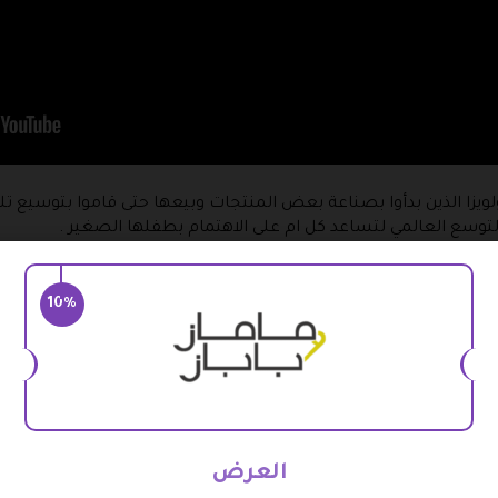
لويزا الذين بدأوا بصناعة بعض المنتجات وبيعها حتى قاموا بتوسيع ت
 التوسع العالمي لتساعد كل ام على الاهتمام بطفلها الصغير .
 لأطفالك بل والقيام باختيارها وهم في المكان وأيضا سوف تتمكن من
10%
بس للأولاد والبنات والتي تنقسم إلى الملابس التي تتكون من أكثر من
يل القطنية المتعددة الألوان والشورتات وأيضا طفلك سوف يحصل على
يتواجد منها الفساتين الرائعة سواء المصنوعة من الدانتيل او القط
العرض