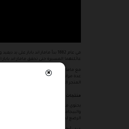
في عام 1882 بدأ
ماماز اند باباز
على يد ديفيد و
عائلتهما المسيرة حتى تحقق ماماز اند باباز
مع
ماماز وباباز
سوف تتمكن من إحضار الهدايا
✖
المتجر الالكتروني .
منتجات ماماز اند باباز
يحتوي ماماز اند باباز على تشكيلة من الملا
والبيجامات والبلايزر والتيشرتات والبناط
الرضع لديهم حفاضات سباحة وملابس البنات 