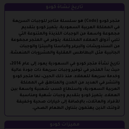
تاريخ نشاة كودو
متجر كودو (Codo) هو سلسلة متاجر للوجبات السريعة
في المملكة العربية السعودية. يتميز كودو بتقديم
مجموعة واسعة من الوجبات اللذيذة والمتنوعة التي
تلبي أذواق العملاء المختلفة. يتوفر في المتجر مجموعة
من السندويشات والبرغر والباستا والبيتزا والوجبات
الجانبية مثل البطاطس المقلية والمشروبات المنعشة.
تاريخ نشأة متجر كودو في السعودية يعود إلى عام 2014،
حيث بدأ المتجر في توفير وجبات سريعة ذات جودة عالية
وخدمة سريعة للعملاء. منذ ذلك الحين، نما متجر كودو
وانتشر في العديد من المدن والمناطق في المملكة
العربية السعودية، واستطاع كسب شعبية واسعة بين
العملاء. يتميز كودو بتقديم وجبات شهية ومناسبة
للأفراد والعائلات، بالإضافة إلى خيارات صحية وخفيفة
لأولئك الذين يهتمون بتناول الطعام الصحي.
مميزات كودو