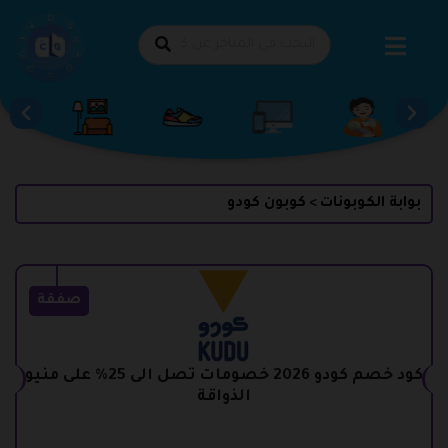
طي
حتوى
بوابة الكوبونات
كوبون كودو
>
صفقة
كود خصم كودو 2026 خصومات تصل الى 25% على منيو
الذواقة