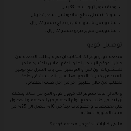
وجبة سوبر تريو بسعر 33 ريال .
سويت تشيلي دجاج ساندويتش بسعر 27 ريال .
ساندويتش ناتشو هالابينو دجاج بسعر 27 ريال .
ساندويتش سوبر تيربو بسعر 27 ريال .
توصيل كودو
مطعم كودو يوفر لك امكانية ان تقوم بطلب الطعام من
خلال الموقع الرسمي لها و الدفع او لاين باعتباره متجر
للمشتريات اون لاين و التوصيل حتى باب المنزل مع توفير
العديد من خيارات الدفع هذا يعني أنك لست في حاجة
للطلب من خلال تطبيق اخر من اجل طلب الطعام .
و بالتالي فإننا سنوفر لك كوبون كودو الذي من خلاله يمكنك
أن تبدأ في طلب جميع انواع الطعام من المطعم و الحصول
على تخفيضات و خصومات تبدأ من 10% لتصل الى 25% من
قيمة الفاتورة النهائية .
ما هي خيارات الدفع في مطعم كودو ؟