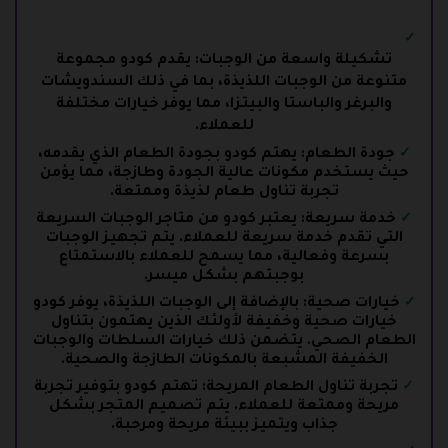
تشكيلة واسعة من الوجبات: يقدم كودو مجموعة
متنوعة من الوجبات اللذيذة، بما في ذلك السندويشات
والبرغر والباستا والبيتزا، مما يوفر خيارات مختلفة
للعملاء.
جودة الطعام: يهتم كودو بجودة الطعام الذي يقدمه،
حيث يستخدم مكونات عالية الجودة وطازجة، مما يؤمن
تجربة تناول طعام لذيذة وممتعة.
خدمة سريعة: يعتبر كودو من متاجر الوجبات السريعة
التي تقدم خدمة سريعة للعملاء. يتم تجهيز الوجبات
بسرعة وفعالية، مما يسمح للعملاء بالاستمتاع
بوجبتهم بشكل ميسر.
خيارات صحية: بالإضافة إلى الوجبات اللذيذة، يوفر كودو
خيارات صحية وخفيفة لأولئك الذين يهتمون بتناول
الطعام الصحي. يتضمن ذلك خيارات السلطات والوجبات
الخفيفة المشبعة بالمكونات الطازجة والصحية.
تجربة تناول الطعام المريحة: تهتم كودو بتوفير تجربة
مريحة وممتعة للعملاء. يتم تصميم المتجر بشكل
جذاب ويتميز ببيئة مريحة ومرحبة.