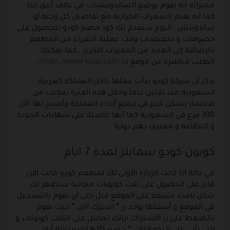
مميزاته انه يقوم بوضع الساندويتشات في غلاف أنيق جدا
كما انه يقدم السعرات الحرارية مع تفاصيل كل وجبة أو
ساندويتش ، اليوم سنقدم لك كود خصم كودو للحصول على
خصومات و تخفيضات وقت عملية الشراء من المطعم
بالإضافة إلى العديد من المميزات الاخرى . كما يمكنك
الطلب مباشرة عن موقع
https://www.kudu.com.sa/
.
يذكر أن شركة كودو بدأت عملها داخل المملكة العربية
السعودية منذ ثلاثين عاما وخلال هذه الفترة تمكنت من
الانتشار بشكل كبير في جميع أنحاء المملكة وأصبح لها الآن
300 فرع في السعودية كما أنها حاصلة على شهادات الجودة
و النظافة و معترف بهم دوليا .
كوبون كودو سمايلز لمدة 7 ايام
في حالة اذا كانت الزيارة الأولى لك لمطعم كودو فانت الان
قادر على الحصول على ثلاث كوبونات مجانية ستظهر لك
شكل نافذة منبثقة على الموقع قبل حتى أن تقوم بالتسجيل
في الموقع و أسفلها يوجد زر ” اشترك الآن ” حيث نقوم
بالضغط على زر الاشتراك فإنك تحصل على الثلاث كوبونات و