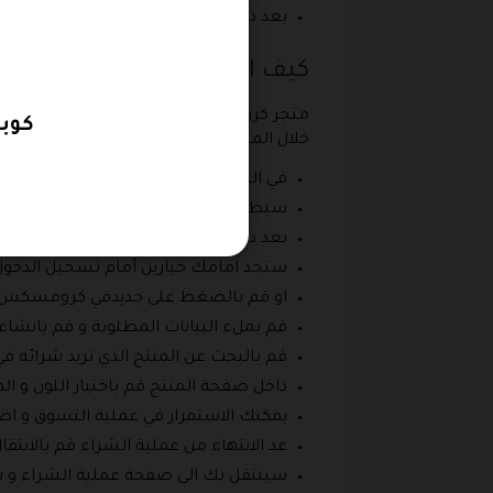
بعد ذلك يتم رد الأموال المدفوعة اليك مر
كيف اشتري من كروكس الخلي
متجر كروكس يتلك الكثير ن الفروع في نطقة 
كوبون كروكس 
خلال المتجر الالكتروني و ذلك وفقا للخطوات 
في البداية قم بالدخول الى متجر كروكس ا
سيظهر لك نافذة منبثقة من اجل اختيار ال
بعد ذلك تقوم بإنشاء حساب على المتجر
ستجد امامك خيارين أمام تسجيل الدخول 
او قم بالضغط على جديدفي كرومسكس م
قم بملء البيانات المطلوبة و قم بانشاء
قم بالبحث عن المنتج الذي تريد شرائه في 
داخل صفحة المنتج قم باختيار اللون و ا
يمكنك الاستمرار في عملية التسوق و اض
عد الانتهاء من عملية الشراء قم بالانتق
سينتقل بك الى صفحة عملية الشراء و س