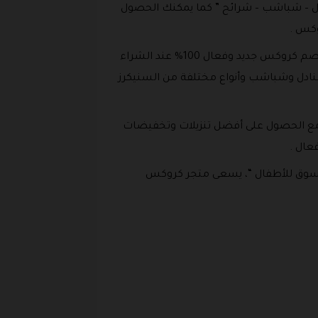
دل – شباشب – شرائح ” كما يمكنك الحصول
وكس .
قسم الرجال : يمكن لكافة الرجال والشباب استخدام أحدث برومو كوبون خصم كروكس 2026 أو أقوى كوبون خصم كروكس جديد وفعال 100% عند الشراء
نادل وشباشب وأنواع مختلفة من السنيكرز
 مع الحصول على أفضل تنزيلات وتخفيضات
التسوق للأطفال “، يسعى متجر كروكس