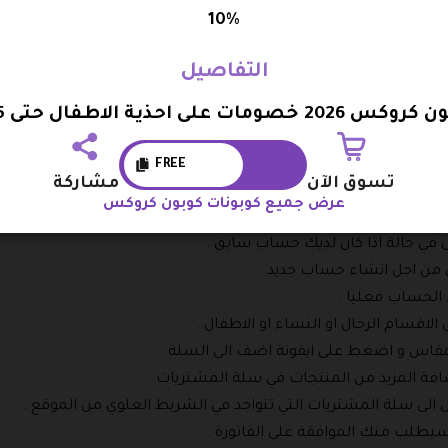
ة اخرى .
10%
ج ؟
التفاصيل
الخليج العربي و لكن ربما تكون اقرب فرع لك بعيد عنك لذلك فأنت في 
2026 خصومات على احذية الاطفال حتى 25%
التالية :
لخليج و عليك التفرقة بينهم و بين النسخة العالمية .
FREE
تسوق الآن
مشاركة
دولة التي تريد الشحن اليها و كذلك اللغة المستخدمة .
عرض جميع كوبونات كوبون كروكس
 و ذلك من خلال الضغط على زر تسجيل الدخول في الشريط العلوي .
في حالة اذا كان لديك حساب سابق .
ن اجل انشاء حساب جديد .
 الحساب فعليا .
الاقسام الرجال او النساء او الاطفال .
لمقاس و اضغط على ايقونة اضف الى السلة .
افة المزيد من المنتجات في سلة المشتريات .
ال الى سلة المشتريات التي تتواجد في الشريط العلوي من الموقع .
يطلب منك الموافقة على الفاتورة .