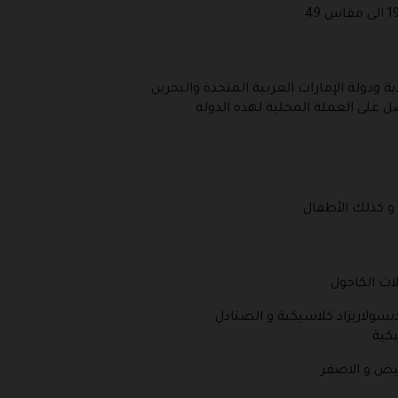
ودولة الإمارات العربية المتحدة والبحرين
 على العملة المحلية لهذه الدولة
و كذلك الأطفال .
ات الكاجول .
 لايت رايد و صندل بروكلين بكعب و حذاء ماربلد لايت راديو احذية دايت رايد 360 و صناديسولاريزاد كلاسيكية و الصنادل
كية .
ابيض و الاصفر .