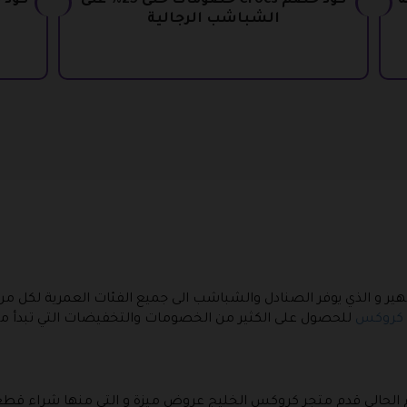
ية
كود خصم Crocs خصومات حتى 25% على
كود 
الشباشب الرجالية
ر و الذي يوفر الصنادل والشباشب الى جميع الفئات العمرية لكل من 
 كروكس
للحصول على الكثير من الخصومات والتخفيضات التي تبدأ من 10% لتصل إلى 25%
عام الحالي قدم متجر كروكس الخليج عروض ميزة و التي منها شراء قطع