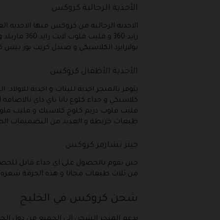
الأحذية الرجالية كروكس
رايد 360 و
بولارايزد الكلاسيكي و صندل كريت يور بيس
الأحذية الأطفال كروكس
فليب فلوب دريم كلوج كلاسيك و فليب فلوب
طبعات خريطة و العديد من التصميمات الطف
جيتز تشارمز كروكس
حين تقوم بالحصول على اي حذاء قابل للحص
من ثلاث طبعات مجانا و هذه الحزمة سعره الاصلي هو 39 ريال ستحصل عليها مجانا على جميع ا
شحن كروكس في الخليج
يدعم المتجر الشحن الى الجميع من دول الخ