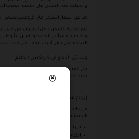
و تختلف مدة الشحن على حسب المدينة الت
اما عن اسعار الشحن فان كروكس يشحن الى السعودية في مقابل 20 ريال وفي الإمارات في مقابل 
تتم عملية الشحن داخل الامارات من خلال ش
والفجيرة و و رأس الخيمة و العين و أبوظب
الشحنة من خلال أقرب مكتب من كاتب فيت
وسائل الدفع في كروكس الخليج
من المسموح لك عبر موقع كروكس ان تقوم با
كذلك الدفع من خلال بطاقة الخصم للمتجر و 
✖
.
إرجاع منتجات كروكس
في حالة إذا كان المنتج وصل اليه بعيب أو ق
الاستلام بالاضافة الى توافر الغلاف الاصلي
في البداية لابد ان للتواصل مع خدمة العمل
القيام بنقل هذه المنتجات إلى أقرب فرع .