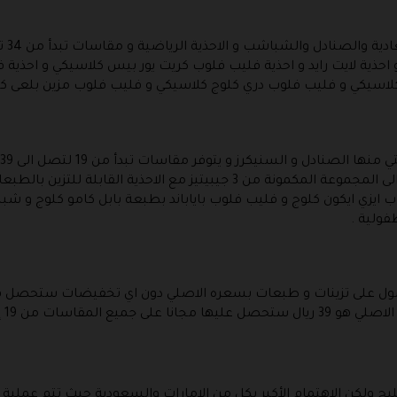
 فليب فلوب لايت رايد 360 ماربلد و احذية لايت رايد و احذية فليب فلوب كريت يور بيس كلا
 كلاسيكي و فليب فلوب دري كلوج كلاسيكي و فليب فلوب مزين بلعى ك
كلاسيكي و حذاء كلوغ بايا تاي داي بالاضافة الى المجموعة المكمونة من 3 جيبي
 ايزي ايكون كلوج و فليب فلوب باياباند بطبعة بابل كامو كلوج 
ولية .
ول على تزينات و طبعات بسعره الاصلي دون اي تخفيضات ستحصل في ا
لمقاسات من 19 إلى 48 .
ليج ولكن الاهتمام الأكبر بكل من الإمارات والسعودية حيث تتم عمل