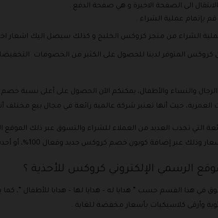
لانتقال الى الصفحة الاخيرة و هي صفحة الدفع .
قم بإتمام عملية الشراء .
عملية الشراء من متجر كروكس الخليج و كذلك سيصل اليك اشعار اخر ف
لى كافة منتجات الرجال والنساء والأطفال، يمكنكم الآن الحصول على أعلى نس
ات العمرية، حيث أنها تعتبر شركة عالمية رائعة في مجال بيع مختلف أنو
ئعة التي تجذب العديد من العملاء للشراء والتسوق عبر ذلك الموقع 
إضافة كوبون خصم كروكس جديد وفعال 100%، أو أحدث كوبون خصم كروكس 35% .
موقع الرسمي الإلكتروني كروكس للأحذية ؟
سوق في هذا القسم حسب ” هدايا له – هدايا لها – هدايا للأطفال “، ك