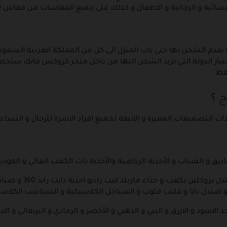
 و الرجالية و الاطفال و كذلك على جميع المقاسات من مقاس 19 الى مقاس 49 .
دم الشحن بها حتى باب المنزل الى كل من المملكة العربية السعودية 
تيار الدولة التي تريد الشحن اليها من داخل متجر كروكس فانك ستحصل
قط .
 ؟
 التصميمات المميزة و الانيقة لجميع افراد الاسرة للرجال و النساء 
 و الشباب و الأحذية الرياضية والأحذية ذات الكعب العالي و الموديل
و ذلك مثل احذية فليب فلوب
 و صندل بايا و فليب فلوب و السناجل الكلاسيكية و الشباشب الكلاسي
جد الاسود و الازرق و البني و الذهبي و الأخضر و الرمادي و البرتقالي و ال