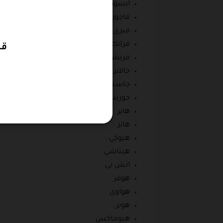
ايسون .
فاجور .
فيري .
فرانك .
قس
فريش .
جالانز .
جاستروباك .
جورينييه .
هاير .
هانز .
هيوكي .
هيتاشي .
اتش بي .
هوفر .
هواوي .
هونر .
هيوماكس .