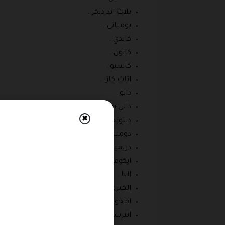
بلاك اند ديكر .
بومبانى .
كاندي .
كانون .
كاسيو .
اثاث كازا .
دايو .
دالي ستار .
✖
ديلونجي .
دومينو .
دريميل .
ايكوماتيك .
البا .
الكتروستار .
امجوي .
انترسيس .