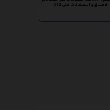
كود خصم Cairocart خصومات على غسالات
الاطباق و السخانات حتى 30%