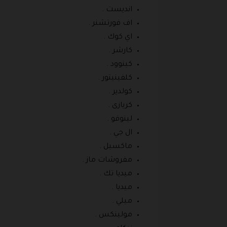
انديست .
اف فورتشنر .
اي كوك .
كارشر .
كينوود .
كلفينيتور .
كولدير .
كريازى .
لينوفو .
ال جي .
ماكسيل .
مفروشات ماز .
ميديا تك .
ميديا .
ميلي .
مولينكس .