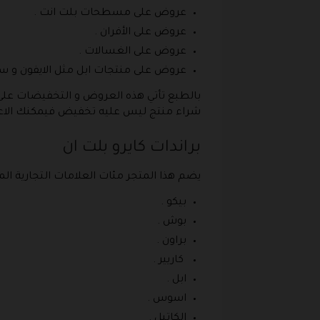
عروض على مسطحات بلت انت .
عروض على الأفران .
عروض على الغسالات .
عروض على منتجات ابل مثل الايفون و سيا
بالطبع تأتي هذه العروض و التخفيضات على م
شراء منتج ليس عليه تخفيض فيمكنك الاعتما
براندات كايرو بلت ان
يضم هذا المتجر مئات العلامات التجارية الم
بيكو .
بوش .
براون .
كاريير .
ابل .
اسوس .
الكاتيل .