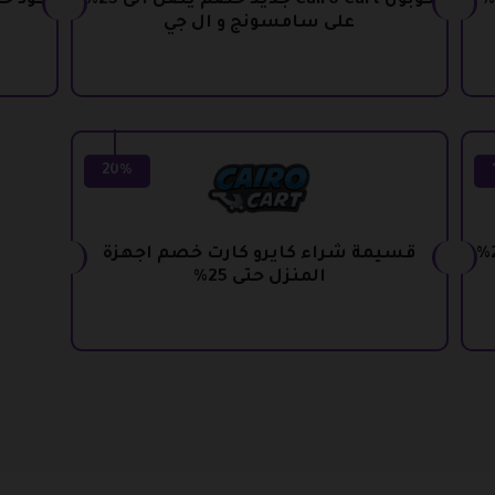
ود خصم كايرو كارت 2026 خصومات 10%
كوبون Cairo Cart جديد خصم يصل الى 25%
على سامسونج و ال جي
20%
كوبون خصم كايروكارت خصومات حتى 25%
قسيمة شراء كايرو كارت خصم اجهزة
المنزل حتى 25%