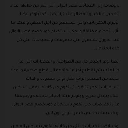
بالإضافة إلى العجانات قصر الاواني التي يتم من خلالها اعداد
العجين و الخبز و الفطائر والبيتزا ايضا ، كما يتوفر ايضا
الأفران الكهربائية والتي تستخدم من أجل الطهي و منها ما
يأتي بأحجام مختلفة و يمكن استخدام كود خصم قصر الاواني
هند الفوزان للحصول على خصومات وتخفيضات على كل
هذه المنتجات .
ايضا يوفر المتجر كل من الطواحين و العصارات التي من
خلالها سيتم تقطيع أجزاء الفاكهة الى قطع صغيرة و اعداد
خليط من العصير الرائع خلال ثواني معدودة و هناك
السخانات الكهربائية والتي تقوم من خلالها بعمل تسخين
الماء بشكل سريع و يتوفر منها احجام مختلفة وجميعها
على تخفيضات حين تقوم باستخدام كود خصم قصر الاواني
او قسيمة تخفيض قصر الاواني اون لاين.
يوجد ايضا الخبازات و التي من خلالها تقوم بتسخين العجين