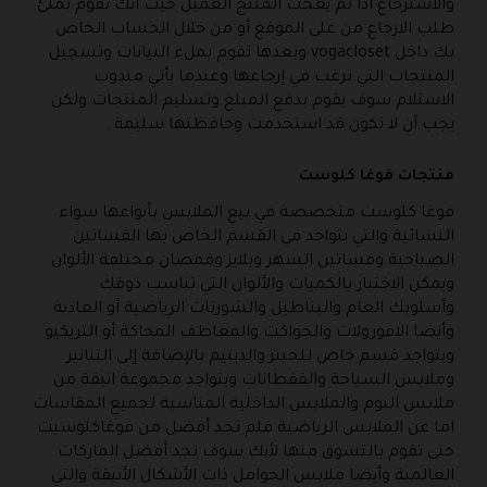
والاسترجاع اذا لم يعجب المنتج العميل حيث انك تقوم بملئ
طلب الارجاع من على الموقع أو من خلال الحساب الخاص
بك داخل
vogacloset
وبعدها تقوم بملء البيانات وتسجيل
المنتجات التي ترغب في إرجاعها وعندما يأتي مندوب
الاستلام سوف يقوم بدفع المبلغ وتسليم المنتجات ولكن
يجب أن لا تكون قد استخدمت وحافظتها سليمة .
منتجات فوغا كلوست
فوغا كلوست
متخصصة في بيع الملابس بأنواعها سواء
النسائية والتي يتواجد في القسم الخاص بها الفساتين
الصباحية وفساتين السهر وبلايز وقمصان مختلفة الألوان
ويمكن الاختيار بالكميات والألوان التي تناسب ذوقك
وأسلوبك العام والبناطيل والشورتات الرياضية أو العادية
وأيضا الافورولات والجواكت والمعاطف المحاكة أو التريكيو
ويتواجد قسم خاص للجينز والدينيم بالإضافة إلى التنانير
وملابس السباحة والقفطانات ويتواجد مجموعة انيقة من
ملابس النوم والملابس الداخلية المناسبة لجميع المقاسات
اما عن الملابس الرياضية فلم تجد أفضل من
فوغاكلوسيت
حتى تقوم بالتسوق منها لأنك سوف تجد أفضل الماركات
العالمية وأيضا ملابس الحوامل ذات الأشكال الأنيقة والتي