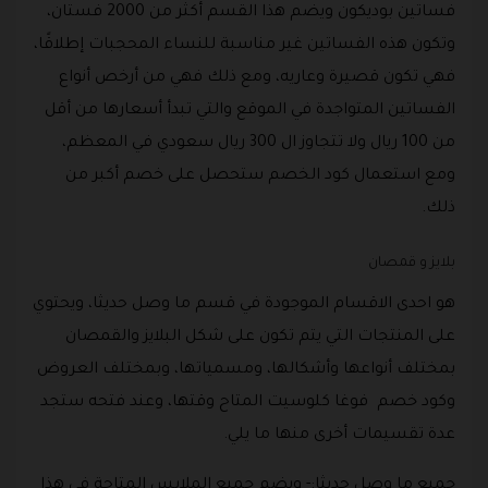
فساتين بوديكون ويضم هذا القسم أكثر من 2000 فستان،
وتكون هذه الفساتين غير مناسبة للنساء المحجبات إطلاقًا،
فهي تكون قصيرة وعاريه، ومع ذلك فهي من أرخص أنواع
الفساتين المتواجدة في الموقع والتي تبدأ أسعارها من أقل
من 100 ريال ولا تتجاوز ال 300 ريال سعودي في المعظم،
ومع استعمال كود الخصم ستحصل على خصم أكبر من
ذلك.
بلايز و قمصان
هو احدى الاقسام الموجودة في قسم ما وصل حديثا، ويحتوي
على المنتجات التي يتم تكون على شكل البلايز والقمصان
بمختلف أنواعها وأشكالها، ومسمياتها، وبمختلف العروض
وكود خصم فوغا كلوسيت المتاح وقتها، وعند فتحه ستجد
عدة تقسيمات أخرى منها ما يلي.
جميع ما وصل حديثا:- ويضم جميع الملابس المتاحة في هذا