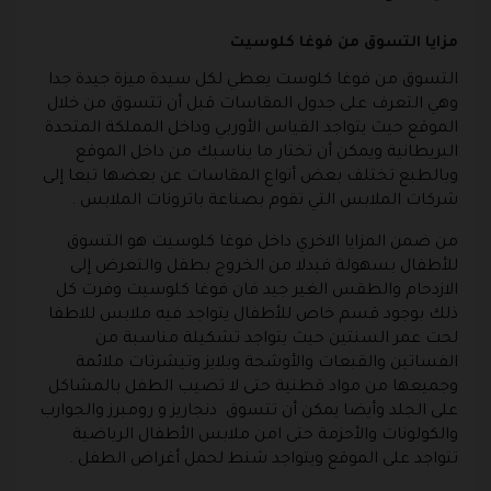
مزايا التسوق من فوغا كلوسيت
التسوق من
فوغا كلوست
يعطي لكل سيدة ميزة جيدة جدا
وهي التعرف على جدول المقاسات قبل أن تتسوق من خلال
الموقع حيث يتواجد القياس الأوربي وداخل المملكة المتحدة
البريطانية ويمكن أن تختار ما يناسبك من داخل الموقع
وبالطبع تختلف بعض أنواع المقاسات عن بعضها تبعا إلى
شركات الملابس التي تقوم بصناعة باترونات الملابس .
من ضمن المزايا الاخري داخل فوغا كلوسيت هو التسوق
للأطفال بسهولة فبدلا من الخروج بطفل والتعرض إلى
الازدحام والطقس الغير جيد فان فوغا كلوسيت وفرت كل
ذلك بوجود قسم خاص للأطفال يتواجد فيه ملابس للاطفا
لحت عمر السنتين حيث يتواجد تشكيلة مناسبة من
الفساتين والقبعات والأوشحة وبلايز وتيشرتات ملائمة
وجميعها من مواد قطنية حتى لا تصيب الطفل بالمشاكل
على الجلد وأيضا يمكن أن تتسوق دنجاريز و رومبرز والجوارب
والكولونات والأحزمة حتى امن ملابس الأطفال الرياضية
تتواجد على الموقع ويتواجد شنط لحمل أغراض الطفل .