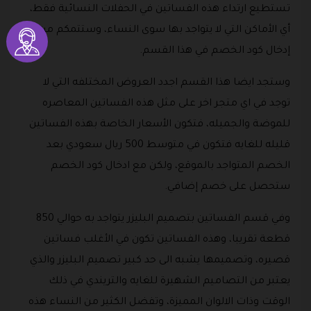
تستطيع ارتداء هذه الفساتين في الحفلات النسائية فقط،
أي الأماكن التي لا يتواجد بها سوى النساء، وستتمكم من
إدخال كود الخصم في هذا القسم.
وستجد ايضا هذا القسم اجدد العروض المختلفه التي لا
توجد في اي متجر اخر على مثل هذه الفساتين المعاصره
للموضة والجميله، فتكون الأسعار الخاصة بهذه الفساتين
قليله للغايه فتكون في متوسط 500 ريال سعودي بعد
الخصم المتواجد بالموقع، ولكن مع ادخال كود الخصم
ستحصل على خصم إضافي.
وفي قسم الفساتين بتصميم البليزر يتواجد به حوالي 850
قطعة تقريبا، وهذه الفساتين تكون في الأغلب فساتين
قصيره، وتصميمها يشبه الى حد كبير تصميم البليزر والذي
يعتبر من التصاميم الشهيرة للغايه والتريندي في ذلك
الوقت وذات الالوان المميزة، وتفضل الكثير من النساء هذه