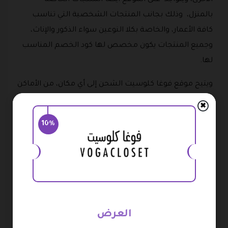
بالمنزل، وذلك بجانب المنتجات الشخصية التي تناسب
كافة الأعمار، والخاصة بكلا النوعين سواء الذكور والإناث،
وجميع المنتجات يكون مخصص لها كود الخصم المناسب
لها.
ويتيح موقع فوغا كلوسيت الشحن إلى أي مكان، من الأماكن
المسموح الشحن اليها، ويتم توصيل المنتجات من خلاله
✖
بطريقه سريعه جدا وذلك مقارنة بجميع المتاجر الأخرى
10%
المشابهة، ويقدم الموقع في بعض الأحيان عروض على
الشحن مثلما يقدم كود خصم فوغا كلوسيت.
منتجات فوغا كلوست voga closet
تعدد المنتجات التي تقدمها فوغا كلوزت، لأنها تحتوي على
الكثير من الماركات العالمية التي تنتج المنتجات المختلفة،
العرض
حيث منها ما ينتج الملابس، وأخرى ينتج الأحذية، وأخرى تنتج