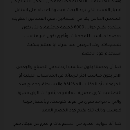
وهذه التقسيمات الداخلية مصنوعة حتى تتمكن النساء من
اختيار القسم الذي تريد البحث فيه، وذلك بناء على استايل
الملابس الخاص بها في الفساتين، ففي الفساتين الطويلة
ستجده يضم حوالي 6000 قطعة مختلفة، والتي يكون
بعضها مناسب للمحجبات، وأخرى يكون غير مناسب
للمحجبات، وكلا النوعين عند شراء ايا منهم يمكنك
استخدام كود الخصم.
كما أن بعضها يكون مناسب ارتدائه في الصباح والبعض
الاخر يكون مناسب اكثر لارتدائه في المناسبات الليلية أو
الخروجات أو الحفلات المختلفة والبسيطة، وجميع هذه
التصاميم تكون عصرية للغاية وحديثة وذات الوان مميزة،
والتي لا تتواجد سوى في فوقا كلوست، وبأسعار فوغا
كلوست وذلك لأنه يقدم كود الخصم المميز.
كما أنه تتواجد العديد من الخصومات والعروض فيها، ففي