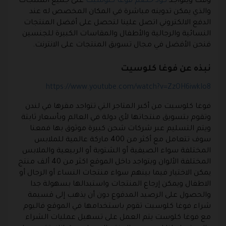
وقت ويتواجد
كود خصم فوغا كلوسيت
على جميع المنتجات
والذي يمكن تدوينه مباشرة في المكان المخصص له عند
الدفع الالكتروني اتصل علينا لتحصل على أفضل المنتجات
النسائية والرجالية والأطفال والمقاسات الكبيرة للجنسين
فنحن الأفضل في مجال تسويق المنتجات على الانترنت.
نبذه عن فوغا كلوسيت
https://www.youtube.com/watch?v=ZzOH6iwkIo8
فوغا كلوسيت
من أكبر المتاجر التي تتواجد مقرها في لندن
وتقوم بتسويق منتجاتها لأي دولة في العالم وبأسعار ثابتة
ويتم التسليم عبر شركات شحن كبيرة موثوق بها فمعنا
سوف تتعامل مع أكثر من 400 ماركة عالمية للملابس
المختلفة سواء الصيفية أو الشتوية أو الربيعية والملابس
المختلفة الألوان ويتواجد داخل الموقع اكثر من 40 ألف منتج
يمكن الاختيار فيما بينهم سواء منتجات النساء أو الرجال أو
الاطفال ويمكن إرجاع المنتجات واستبدالها بسهولة جدا
والحصول على الرصيد المدفوع دون أن يذهب إلى
قسيمة
شراء فوغا كلوسيت
تقوم باستخدامها في الموقع فاليوم
مع فوغا كلوست يتم العمل على تسهيل عمليات الشراء