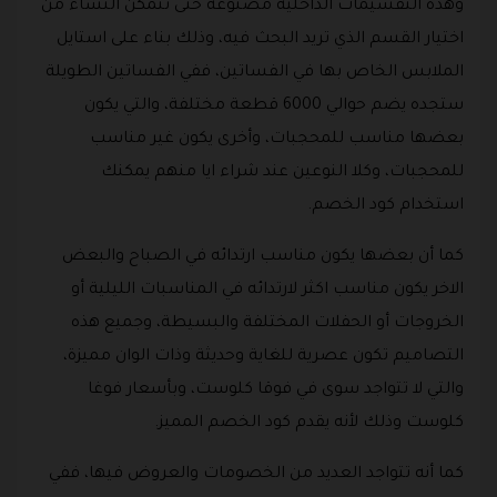
وهذه التقسيمات الداخلية مصنوعة حتى تتمكن النساء من
اختيار القسم الذي تريد البحث فيه، وذلك بناء على استايل
الملابس الخاص بها في الفساتين، ففي الفساتين الطويلة
ستجده يضم حوالي 6000 قطعة مختلفة، والتي يكون
بعضها مناسب للمحجبات، وأخرى يكون غير مناسب
للمحجبات، وكلا النوعين عند شراء ايا منهم يمكنك
استخدام كود الخصم.
كما أن بعضها يكون مناسب ارتدائه في الصباح والبعض
الاخر يكون مناسب اكثر لارتدائه في المناسبات الليلية أو
الخروجات أو الحفلات المختلفة والبسيطة، وجميع هذه
التصاميم تكون عصرية للغاية وحديثة وذات الوان مميزة،
والتي لا تتواجد سوى في فوقا كلوست، وبأسعار فوغا
كلوست وذلك لأنه يقدم كود الخصم المميز.
كما أنه تتواجد العديد من الخصومات والعروض فيها، ففي