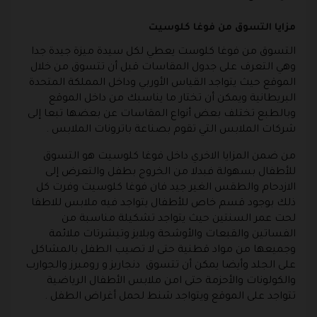
مزايا التسوق من فوغا كلوسيت
التسوق من
فوغا كلوست
يعطي لكل سيدة ميزة جيدة جدا
وهي التعرف على جدول المقاسات قبل أن تتسوق من خلال
الموقع حيث يتواجد القياس الأوربي وداخل المملكة المتحدة
البريطانية ويمكن أن تختار ما يناسبك من داخل الموقع
وبالطبع تختلف بعض أنواع المقاسات عن بعضها تبعا إلى
شركات الملابس التي تقوم بصناعة باترونات الملابس .
من ضمن المزايا الاخري داخل فوغا كلوسيت هو التسوق
للأطفال بسهولة فبدلا من الخروج بطفل والتعرض إلى
الازدحام والطقس الغير جيد فان فوغا كلوسيت وفرت كل
ذلك بوجود قسم خاص للأطفال يتواجد فيه ملابس للاطفا
لحت عمر السنتين حيث يتواجد تشكيلة مناسبة من
الفساتين والقبعات والأوشحة وبلايز وتيشرتات ملائمة
وجميعها من مواد قطنية حتى لا تصيب الطفل بالمشاكل
على الجلد وأيضا يمكن أن تتسوق دنجاريز و رومبرز والجوارب
والكولونات والأحزمة حتى امن ملابس الأطفال الرياضية
تتواجد على الموقع ويتواجد شنط لحمل أغراض الطفل .