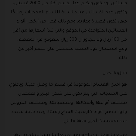
فساتين بوديكون ويضم هذا القسم أكثر من 2000 فستان،
وتكون هذه الفساتين غير مناسبة للنساء المحجبات إطلاقًا،
فهي تكون قصيرة وعاريه، ومع ذلك فهي من أرخص أنواع
الفساتين المتواجدة في الموقع والتي تبدأ أسعارها من أقل
من 100 ريال ولا تتجاوز ال 300 ريال سعودي في المعظم،
ومع استعمال كود الخصم ستحصل على خصم أكبر من
ذلك.
بلايز و قمصان
هو احدى الاقسام الموجودة في قسم ما وصل حديثا، ويحتوي
على المنتجات التي يتم تكون على شكل البلايز والقمصان
بمختلف أنواعها وأشكالها، ومسمياتها، وبمختلف العروض
وكود خصم فوغا كلوسيت المتاح وقتها، وعند فتحه ستجد
عدة تقسيمات أخرى منها ما يلي.
جميع ما وصل حديثا:- ويضم جميع الملابس المتاحة في هذا