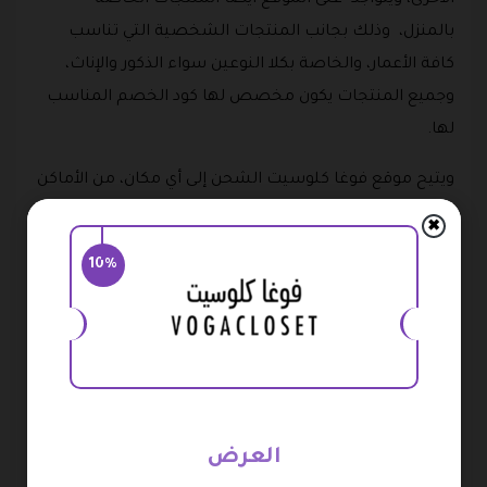
بالمنزل، وذلك بجانب المنتجات الشخصية التي تناسب
كافة الأعمار، والخاصة بكلا النوعين سواء الذكور والإناث،
وجميع المنتجات يكون مخصص لها كود الخصم المناسب
لها.
ويتيح موقع فوغا كلوسيت الشحن إلى أي مكان، من الأماكن
المسموح الشحن اليها، ويتم توصيل المنتجات من خلاله
✖
بطريقه سريعه جدا وذلك مقارنة بجميع المتاجر الأخرى
10%
المشابهة، ويقدم الموقع في بعض الأحيان عروض على
الشحن مثلما يقدم كود خصم فوغا كلوسيت.
منتجات فوغا كلوست voga closet
تعدد المنتجات التي تقدمها فوغا كلوزت، لأنها تحتوي على
الكثير من الماركات العالمية التي تنتج المنتجات المختلفة،
العرض
حيث منها ما ينتج الملابس، وأخرى ينتج الأحذية، وأخرى تنتج