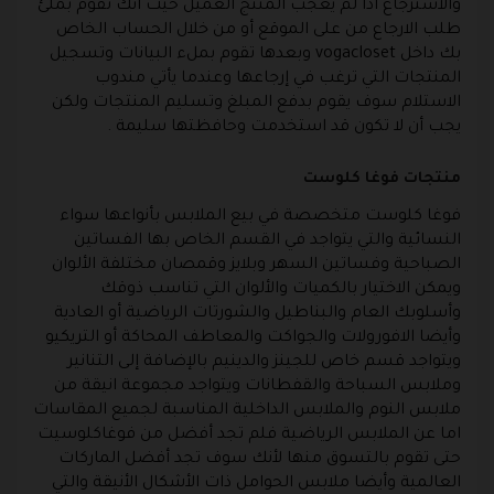
والاسترجاع اذا لم يعجب المنتج العميل حيث انك تقوم بملئ
طلب الارجاع من على الموقع أو من خلال الحساب الخاص
بك داخل
vogacloset
وبعدها تقوم بملء البيانات وتسجيل
المنتجات التي ترغب في إرجاعها وعندما يأتي مندوب
الاستلام سوف يقوم بدفع المبلغ وتسليم المنتجات ولكن
يجب أن لا تكون قد استخدمت وحافظتها سليمة .
منتجات فوغا كلوست
فوغا كلوست
متخصصة في بيع الملابس بأنواعها سواء
النسائية والتي يتواجد في القسم الخاص بها الفساتين
الصباحية وفساتين السهر وبلايز وقمصان مختلفة الألوان
ويمكن الاختيار بالكميات والألوان التي تناسب ذوقك
وأسلوبك العام والبناطيل والشورتات الرياضية أو العادية
وأيضا الافورولات والجواكت والمعاطف المحاكة أو التريكيو
ويتواجد قسم خاص للجينز والدينيم بالإضافة إلى التنانير
وملابس السباحة والقفطانات ويتواجد مجموعة انيقة من
ملابس النوم والملابس الداخلية المناسبة لجميع المقاسات
اما عن الملابس الرياضية فلم تجد أفضل من
فوغاكلوسيت
حتى تقوم بالتسوق منها لأنك سوف تجد أفضل الماركات
العالمية وأيضا ملابس الحوامل ذات الأشكال الأنيقة والتي