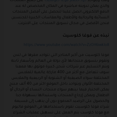
وقت ويتواجد
كود خصم فوغا كلوسيت
على جميع المنتجات
والذي يمكن تدوينه مباشرة في المكان المخصص له عند
الدفع الالكتروني اتصل علينا لتحصل على أفضل المنتجات
النسائية والرجالية والأطفال والمقاسات الكبيرة للجنسين
فنحن الأفضل في مجال تسويق المنتجات على الانترنت.
نبذه عن فوغا كلوسيت
https://www.youtube.com/watch?v=ZzOH6iwkIo8
فوغا كلوسيت
من أكبر المتاجر التي تتواجد مقرها في لندن
وتقوم بتسويق منتجاتها لأي دولة في العالم وبأسعار ثابتة
ويتم التسليم عبر شركات شحن كبيرة موثوق بها فمعنا
سوف تتعامل مع أكثر من 400 ماركة عالمية للملابس
المختلفة سواء الصيفية أو الشتوية أو الربيعية والملابس
المختلفة الألوان ويتواجد داخل الموقع اكثر من 40 ألف منتج
يمكن الاختيار فيما بينهم سواء منتجات النساء أو الرجال أو
الاطفال ويمكن إرجاع المنتجات واستبدالها بسهولة جدا
والحصول على الرصيد المدفوع دون أن يذهب إلى
قسيمة
شراء فوغا كلوسيت
تقوم باستخدامها في الموقع فاليوم
مع فوغا كلوست يتم العمل على تسهيل عمليات الشراء