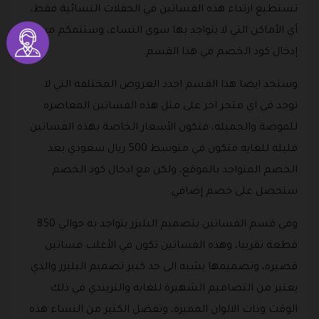
تستطيع ارتداء هذه الفساتين في الحفلات النسائية فقط،
أي الأماكن التي لا يتواجد بها سوى النساء، وستتمكم من
إدخال كود الخصم في هذا القسم.
وستجد ايضا هذا القسم اجدد العروض المختلفه التي لا
توجد في اي متجر اخر على مثل هذه الفساتين المعاصره
للموضة والجميله، فتكون الأسعار الخاصة بهذه الفساتين
قليله للغايه فتكون في متوسط 500 ريال سعودي بعد
الخصم المتواجد بالموقع، ولكن مع ادخال كود الخصم
ستحصل على خصم إضافي.
وفي قسم الفساتين بتصميم البليزر يتواجد به حوالي 850
قطعة تقريبا، وهذه الفساتين تكون في الأغلب فساتين
قصيره، وتصميمها يشبه الى حد كبير تصميم البليزر والذي
يعتبر من التصاميم الشهيرة للغايه والتريندي في ذلك
الوقت وذات الالوان المميزة، وتفضل الكثير من النساء هذه