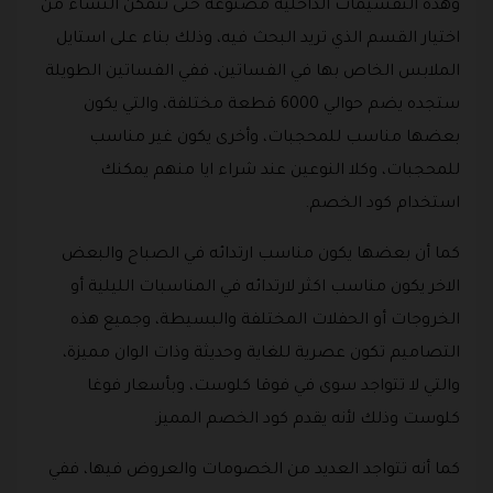
وهذه التقسيمات الداخلية مصنوعة حتى تتمكن النساء من
اختيار القسم الذي تريد البحث فيه، وذلك بناء على استايل
الملابس الخاص بها في الفساتين، ففي الفساتين الطويلة
ستجده يضم حوالي 6000 قطعة مختلفة، والتي يكون
بعضها مناسب للمحجبات، وأخرى يكون غير مناسب
للمحجبات، وكلا النوعين عند شراء ايا منهم يمكنك
استخدام كود الخصم.
كما أن بعضها يكون مناسب ارتدائه في الصباح والبعض
الاخر يكون مناسب اكثر لارتدائه في المناسبات الليلية أو
الخروجات أو الحفلات المختلفة والبسيطة، وجميع هذه
التصاميم تكون عصرية للغاية وحديثة وذات الوان مميزة،
والتي لا تتواجد سوى في فوقا كلوست، وبأسعار فوغا
كلوست وذلك لأنه يقدم كود الخصم المميز.
كما أنه تتواجد العديد من الخصومات والعروض فيها، ففي