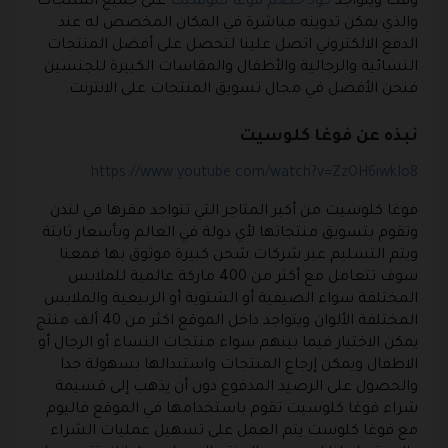
وقت ويتواجد
كود خصم فوغا كلوسيت
على جميع المنتجات
والذي يمكن تدوينه مباشرة في المكان المخصص له عند
الدفع الالكتروني اتصل علينا لتحصل على أفضل المنتجات
النسائية والرجالية والأطفال والمقاسات الكبيرة للجنسين
فنحن الأفضل في مجال تسويق المنتجات على الانترنت.
نبذه عن فوغا كلوسيت
https://www.youtube.com/watch?v=ZzOH6iwkIo8
فوغا كلوسيت
من أكبر المتاجر التي تتواجد مقرها في لندن
وتقوم بتسويق منتجاتها لأي دولة في العالم وبأسعار ثابتة
ويتم التسليم عبر شركات شحن كبيرة موثوق بها فمعنا
سوف تتعامل مع أكثر من 400 ماركة عالمية للملابس
المختلفة سواء الصيفية أو الشتوية أو الربيعية والملابس
المختلفة الألوان ويتواجد داخل الموقع اكثر من 40 ألف منتج
يمكن الاختيار فيما بينهم سواء منتجات النساء أو الرجال أو
الاطفال ويمكن إرجاع المنتجات واستبدالها بسهولة جدا
والحصول على الرصيد المدفوع دون أن يذهب إلى
قسيمة
شراء فوغا كلوسيت
تقوم باستخدامها في الموقع فاليوم
مع فوغا كلوست يتم العمل على تسهيل عمليات الشراء