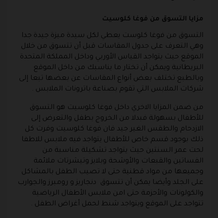
مزايا التسوق من فوغا كلوسيت
التسوق من
فوغا كلوست
يعطي لكل سيدة ميزة جيدة جدا
وهي التعرف على جدول المقاسات قبل أن تتسوق من خلال
الموقع حيث يتواجد القياس الأوربي وداخل المملكة المتحدة
البريطانية ويمكن أن تختار ما يناسبك من داخل الموقع
وبالطبع تختلف بعض أنواع المقاسات عن بعضها تبعا إلى
شركات الملابس التي تقوم بصناعة باترونات الملابس .
من ضمن المزايا الاخري داخل فوغا كلوسيت هو التسوق
للأطفال بسهولة فبدلا من الخروج بطفل والتعرض إلى
الازدحام والطقس الغير جيد فان فوغا كلوسيت وفرت كل
ذلك بوجود قسم خاص للأطفال يتواجد فيه ملابس للاطفا
لحت عمر السنتين حيث يتواجد تشكيلة مناسبة من
الفساتين والقبعات والأوشحة وبلايز وتيشرتات ملائمة
وجميعها من مواد قطنية حتى لا تصيب الطفل بالمشاكل
على الجلد وأيضا يمكن أن تتسوق دنجاريز و رومبرز والجوارب
والكولونات والأحزمة حتى امن ملابس الأطفال الرياضية
تتواجد على الموقع ويتواجد شنط لحمل أغراض الطفل .