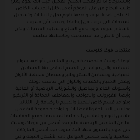
والاسترجاع اذا لم يعجب المنتج العميل حيث انك تقوم بملئ
طلب الارجاع من على الموقع أو من خلال الحساب الخاص
بك داخل
vogacloset
وبعدها تقوم بملء البيانات وتسجيل
المنتجات التي ترغب في إرجاعها وعندما يأتي مندوب
الاستلام سوف يقوم بدفع المبلغ وتسليم المنتجات ولكن
يجب أن لا تكون قد استخدمت وحافظتها سليمة .
منتجات فوغا كلوست
فوغا كلوست
متخصصة في بيع الملابس بأنواعها سواء
النسائية والتي يتواجد في القسم الخاص بها الفساتين
الصباحية وفساتين السهر وبلايز وقمصان مختلفة الألوان
ويمكن الاختيار بالكميات والألوان التي تناسب ذوقك
وأسلوبك العام والبناطيل والشورتات الرياضية أو العادية
وأيضا الافورولات والجواكت والمعاطف المحاكة أو التريكيو
ويتواجد قسم خاص للجينز والدينيم بالإضافة إلى التنانير
وملابس السباحة والقفطانات ويتواجد مجموعة انيقة من
ملابس النوم والملابس الداخلية المناسبة لجميع المقاسات
اما عن الملابس الرياضية فلم تجد أفضل من
فوغاكلوسيت
حتى تقوم بالتسوق منها لأنك سوف تجد أفضل الماركات
العالمية وأيضا ملابس الحوامل ذات الأشكال الأنيقة والتي