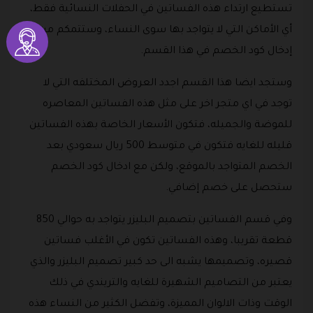
تستطيع ارتداء هذه الفساتين في الحفلات النسائية فقط،
أي الأماكن التي لا يتواجد بها سوى النساء، وستتمكم من
إدخال كود الخصم في هذا القسم.
وستجد ايضا هذا القسم اجدد العروض المختلفه التي لا
توجد في اي متجر اخر على مثل هذه الفساتين المعاصره
للموضة والجميله، فتكون الأسعار الخاصة بهذه الفساتين
قليله للغايه فتكون في متوسط 500 ريال سعودي بعد
الخصم المتواجد بالموقع، ولكن مع ادخال كود الخصم
ستحصل على خصم إضافي.
وفي قسم الفساتين بتصميم البليزر يتواجد به حوالي 850
قطعة تقريبا، وهذه الفساتين تكون في الأغلب فساتين
قصيره، وتصميمها يشبه الى حد كبير تصميم البليزر والذي
يعتبر من التصاميم الشهيرة للغايه والتريندي في ذلك
الوقت وذات الالوان المميزة، وتفضل الكثير من النساء هذه