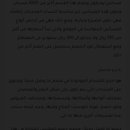
فساتين بوديكون ويضم هذا القسم أكثر من 2000 فستان،
وتكون هذه الفساتين غير مناسبة للنساء المحجبات إطلاقًا،
فهي تكون قصيرة وعاريه، ومع ذلك فهي من أرخص أنواع
الفساتين المتواجدة في الموقع والتي تبدأ أسعارها من أقل
من 100 ريال ولا تتجاوز ال 300 ريال سعودي في المعظم،
ومع استعمال كود الخصم ستحصل على خصم أكبر من
ذلك.
بلايز و قمصان
هو احدى الاقسام الموجودة في قسم ما وصل حديثا، ويحتوي
على المنتجات التي يتم تكون على شكل البلايز والقمصان
بمختلف أنواعها وأشكالها، ومسمياتها، وبمختلف العروض
وكود خصم فوغا كلوسيت المتاح وقتها، وعند فتحه ستجد
عدة تقسيمات أخرى منها ما يلي.
جميع ما وصل حديثا:- ويضم جميع الملابس المتاحة في هذا