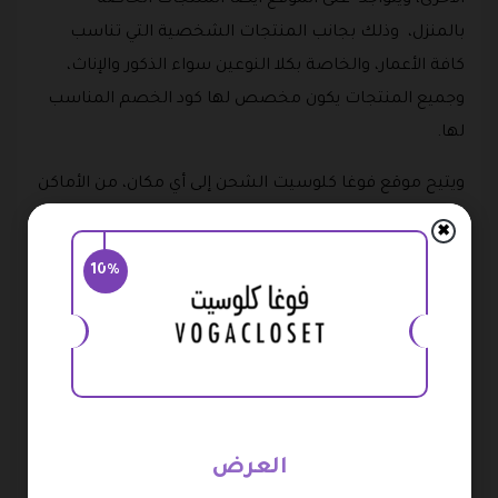
بالمنزل، وذلك بجانب المنتجات الشخصية التي تناسب
كافة الأعمار، والخاصة بكلا النوعين سواء الذكور والإناث،
وجميع المنتجات يكون مخصص لها كود الخصم المناسب
لها.
ويتيح موقع فوغا كلوسيت الشحن إلى أي مكان، من الأماكن
المسموح الشحن اليها، ويتم توصيل المنتجات من خلاله
✖
بطريقه سريعه جدا وذلك مقارنة بجميع المتاجر الأخرى
10%
المشابهة، ويقدم الموقع في بعض الأحيان عروض على
الشحن مثلما يقدم كود خصم فوغا كلوسيت.
منتجات فوغا كلوست voga closet
تعدد المنتجات التي تقدمها فوغا كلوزت، لأنها تحتوي على
الكثير من الماركات العالمية التي تنتج المنتجات المختلفة،
العرض
حيث منها ما ينتج الملابس، وأخرى ينتج الأحذية، وأخرى تنتج