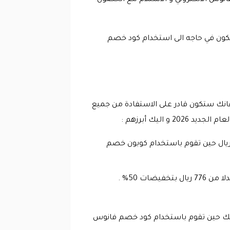
نوس الالكتروني و الاستلام مع الحصول
ستكون في حاجه الى استخدام كود خصم
لانارة يوفر تخفيضات و خصومات كبرى تبدأ من 10% لتصل الى 75% و بالتالي فانك ستكون قادر على الاستفادة من جميع
 سقفة ذهبية اللون من الكريستال و تمتلك استايم بتصميم اوروبي الشكل و سعره 195 ريال بدلا من 391 ريال حين تقوم باستخدام كوبون خصم
 تصميم حلقي و تحتوي ست لمبات دائرية الشكل بسعر 431 ريال بدلا م 863 ريال و ذلك حين تقوم باستخدام كود خصم فانوس