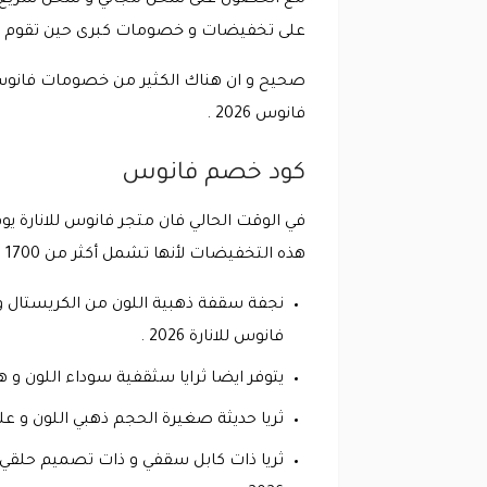
مع الحصول على شحن مجاني و شحن سريع و ال
على تخفيضات و خصومات كبرى حين تقوم باستخ
صحيح و ان هناك الكثير من خصومات فانوس ل
فانوس 2026 .
كود خصم فانوس
هذه التخفيضات لأنها تشمل أكثر من 1700 منتج و التي يطلق عليها تخفيضات نهاية العام و ستستمر حتى بداية العام الجديد 2026 و اليك أبرزهم :
فانوس للانارة 2026 .
يتوفر ايضا ثرايا سثقفية سوداء اللون و هي ذات تصميم ك
ثريا حديثة صغيرة الحجم ذهبي اللون و عليها جلد ابيض ال