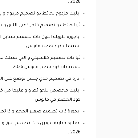
2026 .
ابليك مزدوج لحائط ذو تصميم مزدوج و يفصل بينهم اسطوانة د
ثريا حائط ذو تصميم فاخر ذهبي اللون و يتساقط منها قطع ك
استخدام كود خصم فانوس .
باستخدام كود خصم فانوس 2026 .
انارة في تصميم خذي جبس توضع على الجدران هي على شكل زهور و سعر
كود الخصم في فانوس .
ابجورة ذات تصميم صغير الحجم و ذا تصميم كريستالي سعرها 87 ريال بدلا من 9
2026 .