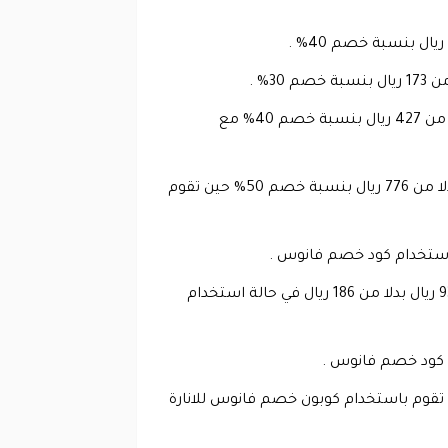
اباجورة طويلة اللون ذات تصميم ستايل اوروبي و التي تجمع ما بين اللون الاسود و الذهبي و سعره 256 ريال بدلا من 427 ريال بنسبة خصم 40% مع
ثيا ذات تصميم كلاسيكي و التي تمتلك عدد ستة اذرع قماشية باللون الأسود والأبيض معا و سعرها 388 ريال بدلا من 776 ريال بنسبة خصم 50% حين تقوم
ابليك مخصص للحوائط و و عليها من خلا خارج رسمية فنية و التي تأتي بشكل ازهار و بحار و سفينة و سعرها 93 ريال بدلا من 186 ريال في حالة استخدام
قي و هي ذات اللون الذهبي بسعر 89 ريال بدلا من 109 ريال و ذلك حين تقوم باستخدام كوبون خصم فانوس للانارة