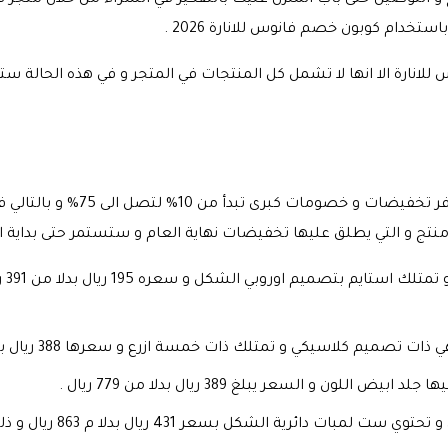
توصيل حتى باب المنزل عليك بالتفكير في الشراء من خلال متجر فا
دام كوبون خصم فانوس للانارة 2026 .
لانارة الا انها لا تشمل كل المنتجات في المتجر و في هذه الحالة 
في الوقت الحالي فان متجر فانوس ل
نجفة
لاسيكي و تمتلك ذات خمسة ازرع و سعرها 388 ريال بدلا من 776 ريال بتخفيضات 50% .
لون و السعر يبلغ 389 ريال بدلا من 779 ريال .
ثريا ذات كابل سقفي و ذات