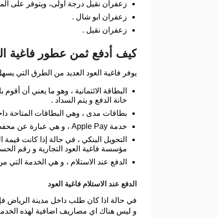
زعفران نقيل درجة اولى، ويتوفر على المت
زعفران ابو شال .
زعفران نقيل .
كيف أدفع ثمن عطور فاغية ال
يوفر فاغية العود العديد من الطرق التي يسه
البطاقة الائتمانية ، وهو ما يعني أن أقوم
خانة الدفع و يتم السداد .
بطاقات مدى ، وهي البطاقات المتاحة داخل 
خدمة Apple Pay ، و هي عبارة عن محفظة إلكترونية متوفرة في جميع جوالات الايفون و اجهزة الايباد يتوفر بها الاموال لتقوم التحويل الالكتروني للمال .
التحويل البنكي ، في حالة إذا كانت قيم
مؤسسة فاغية العود التجارية و رقم الحساب هو 010700566
الدفع عند الاستلام ، و هي الخدمة التي م
الدفع عند الاستلام فاغية العود
في حالة اذا كان طلب داخل مدينة الرياض فإن
و ليس هناك اي مصاريف اضافية لهذه الخدمة ف