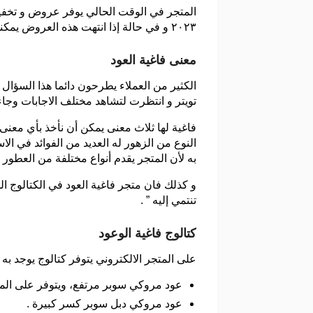
المتجر في الوقت الحالي يوفر عروض و تخفيضا
٢٠٢٣ و في حالة إذا انتهت هذه العروض يمكنك أن تبدأ في استخدام كوبون فاغية العود المجاني والمتوفر لدينا الان .
معنى فاغية العود
الكثير من العملاء يطرحون دائما هذا السؤال
تويتر و انتظرت لتشاهد مختلف الاجابات وجاءت
فاغية لها ثلاث معنى يمكن أن نأخذ بأي معنى م
النوع من الزهور له العديد من الفوائد في الاس
به لأن المتجر يقدم أنواع مختلفة من العطور .
و كذلك فان متجر فاغية العود في الكتالوج
تنتمي إليه ” .
كتالوج فاغية الوعود
على المتجر الالكتروني يتوفر كتالوج يوجد به جميع المنتجات
عود مروكي سوبر مرتفع، ويتوفر على المو
عود مروكي دبل سوبر كسر كبيرة .