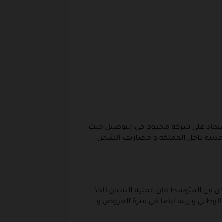
اعتماد على شركة مخدوم في التوصيل حيث
يف الشحن لهذه الشركة هي 24 ريال فقط ، في حين الشركة الثاني و التي تم الاعتماد عليها في أكثر من 300 مدينة داخل المملكة و مصاريف الشحن
ولكن في المتوسط فإن عملية الشحن تاخذ
و الوطني و ربما ايضا في فترة العروض و