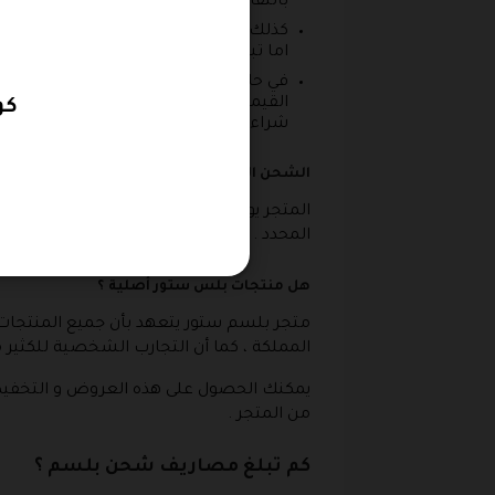
بالتقاط صورة للمنتج و تم ارسالها للمتج
كذلك الاجهزة الكهربائية التي بها عيب
اما تبديل المنتج او ارجاع القيمة المالية .
في حالة إذا تم إرجاع القيمة المالية الم
القيمة المالية الى حسابك البنكي بينما 
كود
شراء على المتجر من أجل الشراء بها مرة 
الشحن المجاني بلسم ستور
المتجر يوفر امكانية الحصول على الشحن المج
المحدد .
هل منتجات بلس ستور أصلية ؟
المملكة ، كما أن التجارب الشخصية للكثير م
يمكنك الحصول على هذه العروض و التخفيضا
من المتجر .
كم تبلغ مصاريف شحن بلسم ؟