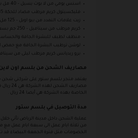
اسنس يومي من لا بوث يسيل – 40 مل بسعر 73 ريال بدلا من 122 ريال .
فليكسيتول كريم مرطب مضاد للحكة 85 جم بسعر 49.5 ريال بدلا من 99 ريال .
زيت علامات التمدد من بيو اويل – 125 مل بسعر 61.1 ريال بدلا من 94 ريال .
كريم مرطب من سيتافيل – 250 جم بسعر 63.92 ريال بدلا من 91.31 ريال .
منظف لطيف للبشرة الجافة والحساسة من سيتافيل – 236 مل بسعر 8.4
لوشن ترطيب البشرة الجافة مع حمض الهيالورونيك من سيتافيل – 8
برو ريديانس كريم مرطب ليلى من سيتافيل 50 مل بسعر 54.17 ريال بدلا من 77.39 ر
مصاريف الشحن من بلسم اون لاين
يعتمد متجر بلسم ستور على شركتي شحن فقط
الخاصة بهذه الشركة هي أيضا 24 ريال .
مدة التوصيل في بلسم ستور
عملية الشحن داخل مدينة الرياض تأتي خلال 
من ثلاثة ايام عمل الى سبعة ايام عمل مع مرا
الخصومات مثل فترة الجمعة البيضاء قد تت