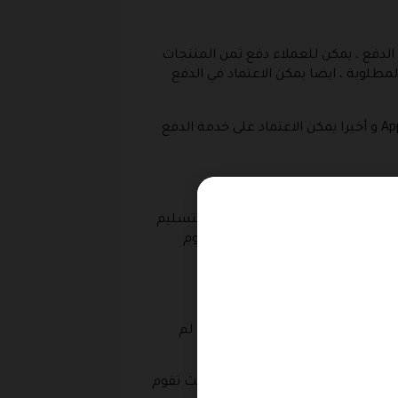
الدفع ، يمكن للعملاء دفع ثمن المنتجات
لمطلوبة ، ايضا يمكن الاعتماد في الدفع
و في حالة اذا كان لديك جوال ايفون او جهاز ايباد يمكنك الاعتماد على المحفظة الإلكترونية من خدمة أبل باي Apple Pay و أخيرا يمكن الاعتماد على خدمة الدفع
شراء المنتجات عندما يقوم مندوب التسليم
نية وإنما هي خدمة مدفوعة حيث يقوم
ع للاستخدام الشخصي ، فحتى و ان لم
يومي من تاريخ استلام المنتجات حيث تقوم