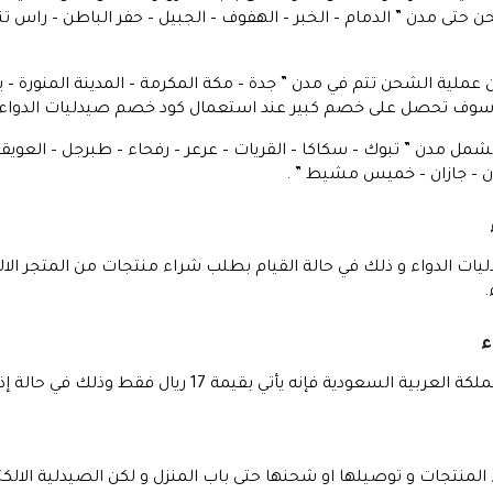
ى مدن ” الدمام – الخبر – الهفوف – الجبيل – حفر الباطن – راس تنور
إن عملية الشحن تتم في مدن ” جدة – مكة المكرمة – المدينة المنورة
” ، وسوف تحصل على خصم كبير عند استعمال كود خصم صيدليات الدواء.
ل مدن ” تبوك – سكاكا – القريات – عرعر – رفحاء – طبرجل – العويقيل
ان – جازان – خميس مشيط ” .
.
ء
 17 ريال فقط وذلك في حالة إذا كانت قيمة المنتجات هي أقل من 50 ريال .
منتجات و توصيلها او شحنها حتى باب المنزل و لكن الصيدلية الالكت