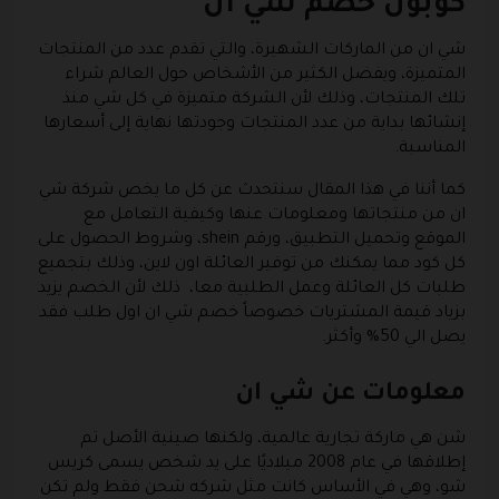
كوبون خصم شي ان
شي ان من الماركات الشهيرة، والتي تقدم عدد من المنتجات
المتميزة، ويفضل الكثير من الأشخاص حول العالم شراء
تلك المنتجات، وذلك لأن الشركة متميزة في كل شي منذ
إنشائها بداية من عدد المنتجات وجودتها نهاية إلى أسعارها
المناسبة.
كما أننا في هذا المقال سنتحدث عن كل ما يخص شركة شي
ان من منتجاتها ومعلومات عنها وكيفية التعامل مع
الموقع وتحميل التطبيق، ورقم shein، وشروط الحصول على
كل كود مما يمكنك من توفير العائلة اون لاين، وذلك بتجميع
طلبات كل العائلة وعمل الطلبية معا، ذلك لأن الخصم يزيد
بزياد قيمة المشتريات خصوصاً خصم شي ان اول طلب فقد
يصل الي 50% وأكثر.
معلومات عن شي ان
شن هي ماركة تجارية عالمية، ولكنها صينية الأصل تم
إطلاقها في عام 2008 ميلاديًا على يد شخص يسمى كريس
شو، وهي في الأساس كانت مثل شركه شحن فقط ولم تكن