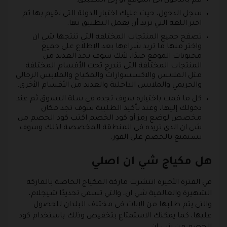
قم بالدخول الى الموقع أو إلى التطبيق.
سجل الدخول، حيث عليك اختيار الدولة التي تقيم بها ثم
اختر اللغة التي تريد أن يعمل التطبيق بها.
تصفح جميع المنتجات المختلفة التي تنتجها شي ان
واختر منها ما تريد شراءها بعد الإطلاع على جميع
محتويات الموقع جيدًا، لأنك سوف تجد العديد من
المنتجات المختلفة التي تندرج تحت الأقسام المختلفة
مثل الملابس والاكسسوارات والمكياج والملابس الرجالي
والحريمي والملابس الداخلية والعديد من الأقسام الأخرى.
كل ما قمت باختياره سوف تجده في سلة التسوق ثم عند
دخولك إليها، وعند تأكيد الطلبية سوف تجد مكان
مخصص لوضع رمز أو كود الخصم اكتب كود الخصم من
شي ان الذي تريده في المنطقة المخصصة لذلك وسوف
تستمتع بالخصم على الفور.
هل مكياج شي ان اصلي
في الفترة الأخيرة انتشرت ماركة المكياج الخاصة بالماركة
الشهيرة والعالمية شي ان، والتي تسمى تحديدًا شيجلام،
والتي يتم طلبها من الإناث في مختلف البلدان للحصول
عليها، كما يمكنك الاستمتاع بتخفيض وذلك باستخدام كود