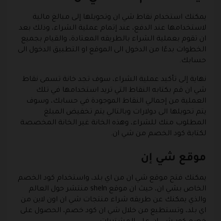
يمكنك استخدام نقاط شي ان وتحويلها إلى مبالغ مالية
لاستخدامها عند الدفع، عند إتمام عملية الشراء، وذلك بعد
ان تقوم بعملية الشراء بالطريقه المعتادة، والقيام بجميع
الخطوات بدءًا من الدخول الى الموقع او التطبيق الدخول الى
حسابك.
نهاية إلى تأكيد عملية الشراء، سوف تجد خانة تسمى نقاط
شي ان قم بكتابه النقاط التي تريد استخدامها في تلك
العملية من إجمالي النقاط الموجودة في حسابك، وسوف
يتم تحويلها الى دولارات وبالتالي يتم تخفيض المبلغ
المطلوب منك للشراء، وهذه الخانة غير الخانة المخصصة
لكتابة كود الخصم من شي ان.
موقع شي إن
يمكنك فتح موقع شي ان من اي بلد، واستخدام كود الخصم
الخاص بشي ان، حيث ان موقع sheln منتشر حول العالم
والذي يمكنك عن طريقه شراء منتجات شي ان اون لاين من
اي بلد، وتستطيع من خلال شي ان كود خصم، الحصول على