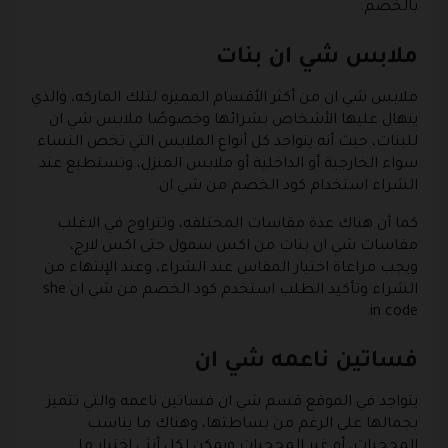
بالخصم.
ملابس شي ان بنات
ملابس شي ان من أكثر الأقسام المميزه لتلك الماركه، والذي
ينهال عليها الأشخاص بشرائها وخصوصًا ملابس شي ان
للبنات، حيث أنه يتواجد كل أنواع الملابس التي تخص النساء
سواء الخارجية أو الداخلية أو ملابس المنزل، وتستطيع عند
الشراء استخدام كود الخصم من شي ان.
كما أن هناك عدة مقاسات المختلفه، وتتراوح في الاغلب
مقاسات شي ان بنات من اكس سمول حتى اكس لارج،
ويجب مراعاة اختيار المقاس عند الشراء، وعند الإنتهاء من
الشراء وتأكيد الطلب استخدم كود الخصم من شي ان she
in code.
فساتين ناعمه شي ان
يتواجد في الموقع قسم شي ان فساتين ناعمه والتي تتميز
بجمالها على الرغم من بساطتها، وهناك ما يناسب
المحجبات، أو غير المحجبات ويمكن لكل أنثى اختيار ما