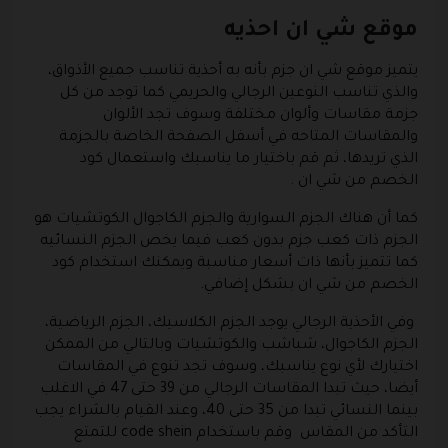
موقع شي ان احذيه
يتميز موقع شي ان جزم بأنه به أحذية تناسب جميع الأذواق،
والذي تناسب النوعين الرجالي والحريمي كما توجد من كل
جزمة مقاسات وألوان مختلفة وسوف تجد الألوان
والمقاسات المتاحه في أسفل الصفحة الخاصة بالجزمة
الذي تريدها، ثم قم باختيار ما يناسبك واستعمال كود
الخصم من شي ان .
كما أن هناك الجزم السوارية والجزم الكاجوال الكوتشيات هو
الجزم ذات كعب جزم بدون كعب فيما يخص الجزم النسائيه
كما تتميز بأنها ذات أسعار مناسبة ويمكنك استخدام كود
الخصم من شي ان بشكل إضافي.
وفي الأحذية الرجالي يوجد الجزم الكلاسيك، الجزم الرياضية،
الجزم الكاجوال، شباشب والكوتشيات وبالتالي من الممكن
اختيارك لأي نوع يناسبك، وسوف تجد تنوع في المقاسات
أيضا، حيث تبدا المقاسات الرجالي من 39 حتى 47 في الاغلب
بينما النسائي تبدا من 35 حتى 40، وعند القيام بالشراء يجب
التأكد من المقاس وقم باستخدام code shein للتمتع