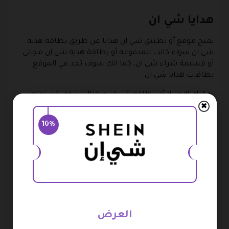
هدايا شي ان
يمنح موقع أو تطبيق شي ان هدايا عن طريق بطاقه هديه
شي ان سواء كانت المدفوعة أو بطاقة هدية شي إن مجاني
أو قسيمة شراء شي ان، كما انك سوف تجد في الموقع
بطاقات هدايا شي ان.
يمكنك الاختيار أي بطاقه شي ان وبالتالي سوف تستمتع
بالخصومات وهدايا كبيرة لك ولعائلتك أيضًا، بالإضافة إلى
✖
كود الخصم الخاص بشي ان، وكلاهما يكونوا على أي منتج
10%
من منتجات الموقع التي تتوفر عليه وتقوم بشرائها.
رقم بطاقة هدية شي ان
ويقصد بها قيمة بطاقة هدية شي ان المدفوعة أو بطاقة
هدية شي إن مجاناً، عليك اختيار أيًا من أرقام البطاقات لك،
حيث هناك العديد من البطاقات والتي تبدأ من 20 دولار تقريبا
فيما أعلى، أو حوالي 75 ريال سعودي، كما تستطيع استعمال
العرض
كود الخصم من شي ان.