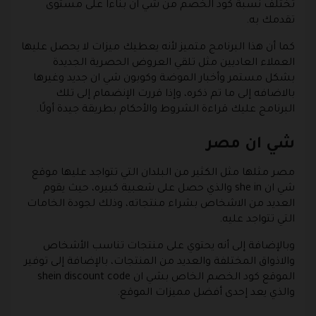
تختلف نسبة كود الخصم من شي ان بناءا على مستوى
تقدمك به.
كما أن هذا البرنامج متميز لأنه يعطيك ميزات لا يحصل عليها
العملاء العاديين مثل تلقي العروض الحصرية الجديدة
بشكل مستمر وأخبار الموضة وكوبون شي ان جديد وغيرها
بالاضافه إلى ما تم ذكره، وإذا قررت الإنضمام إلى تلك
البرنامج عليك قراءة الشروط والأحكام بطريقة جيدة أولًا.
شي ان مصر
مصر مثلها مثل الكثير من البلدان التي تتواجد عليها موقع
شي ان she in والذي حصل على شعبية كبيره، حيث يقوم
العديد من الاشخاص بشراء منتجاته، وذلك لجودة الخامات
التي تتواجد عليه.
وبالإضافة إلى أنه يحتوي على منتجات تناسب الأشخاص
والاذواق المختلفة والعديد من المنتجات، بالإضافة إلى توفير
الموقع كود الخصم الخاص بشي ان shein discount code
والذي يعد إحدى أفضل مميزات الموقع.