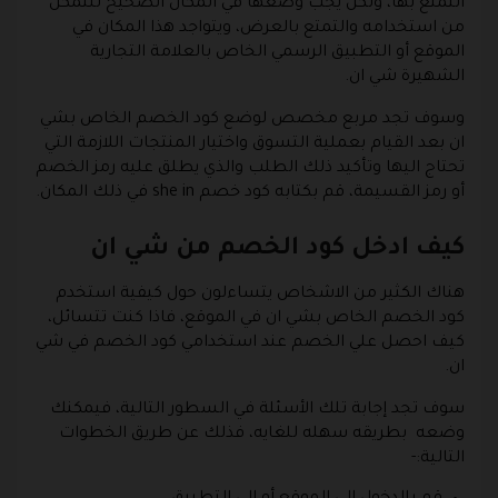
التمتع بها، ولكن يجب وضعها في المكان الصحيح للتمكن
من استخدامه والتمتع بالعرض، ويتواجد هذا المكان في
الموقع أو التطبيق الرسمي الخاص بالعلامة التجارية
الشهيرة شي ان.
وسوف تجد مربع مخصص لوضع كود الخصم الخاص بشي
ان بعد القيام بعملية التسوق واختيار المنتجات اللازمة التي
تحتاج اليها وتأكيد ذلك الطلب والذي يطلق عليه رمز الخصم
أو رمز القسيمة، قم بكتابه كود خصم she in في ذلك المكان.
كيف ادخل كود الخصم من شي ان
هناك الكثير من الاشخاص يتساءلون حول كيفية استخدم
كود الخصم الخاص بشي ان في الموقع، فاذا كنت تتسائل،
كيف احصل علي الخصم عند استخدامي كود الخصم في شي
ان.
سوف تجد إجابة تلك الأسئلة في السطور التالية، فيمكنك
وضعه بطريقه سهله للغايه، فذلك عن طريق الخطوات
التالية:-