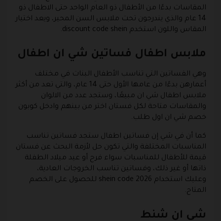
المقاسات بدءًا من الأطفال ذو العام الواحد حتى الاطفال ذو
14 عام والذي يندرجون تحت ملابس السن المحير، ويعد اختيار
المقاس واللون استخدم discount code shein.
ملابس اطفال فساتين شي ان اطفال
وهي الفساتين التي تناسب الأطفال البنات في مختلف
أعمارهن بدءًا من عامها الأول حتى 14 عام، والتي تعد من أكثر
ملابس اطفال شي ان مبيعًا، وستجد عدد من الالوان
والمقاسات متاحة لكل فستان اختر من بينهم وادخل كوبون
خصم شي ان اول طلب.
كما أن في شي إن فساتين اطفال ستجد فساتين تناسب
المناسبات المختلفة والتي تكون حل لأزمة البحث عن فستان
قيمة للأطفال للمناسبات سواء فرح أو عيد ميلاد الطفلة
ذاتها أو غير ذلك، وفساتين تناسب الخروجات العادية،
وعليك استخدام shein code 2026 للحصول على الخصم
المتاح.
شي ان شنط