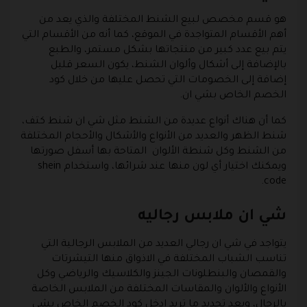
هو قسم مخصص لبيع الشنط المختلفة والذي يعد من
أهم الأقسام المتواجدة في الموقع، كما أنه من الأقسام التي
يتم بيع عدد كبير من منتجاتها بشكل مستمر، والطبع
بالإضافة إلى أشكال وألوان الشنط، يكون السعر قليل
إضافة إلى الخصومات التي تحصل عليها من خلال كود
الخصم الخاص بشي ان.
كما أن هناك أنواع عديدة من الشنط مثل شي ان شنط كتف،
شنط الظهر والعديد من الأنواع والأشكال والأحجام المختلفة
من الشنط وكل شنطة الألوان المتاحة بها أسفل صورتها
ويمكنك اختيار أي لون منها عند شرائها، واستخدام shein
code.
شي ان ملابس رجاليه
يتواجد في شي ان رجالي العديد من الملابس الرجالية التي
تناسب الشباب المختلفة في الاذواق منها التيشرتات
والقمصان والبنطلونات الجينز والكلاسيك والرياضي وكل
الأنواع والألوان والمقاسات المختلفة من الملابس الخاصة
بالرجال، وبعد تحديد ما تريد ادخل كود الخصم الخاص بشي