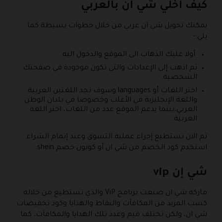
كيف اخلي شي ان بالعربي
يمكنك تحويل شي ان عربي من خلال خطوات بسيطة كما
يلي:-
أولا عليك الذهاب الى الموقع والدخول اليه.
ثم اذهب إلى الإعدادات والتي تكون موجودة في صفحتك
الشخصية.
اختر اللغات أو languages وسوف تجد اللغتين العربية
واللغة الإنجليزية في الأغلب وخصوصا في بلدان الوطن
العربي،بينما يدعم الموقع عدد من اللغات، اختر اللغة
العربية.
ثم الان تستطيع إجراء عملية التسوق وعند إتمام الشراء
استخدم كود الخصم من شي ان أو كوبون خصم shein.
شي إن vip
ماركه شي ان صنعت برنامج ViP والذي تستطيع من خلاله
كسب المزيد من المكافآت والنقاط والهدايا وكود تخفيضات
شي ان، ولكن تختلف قيم وعدد تلك الهدايا والمكافآت، كما