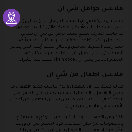
ملابس حوامل شي ان
لم تنسى ماركه شي ان النساء الحوامل الذين يحتاجون إلى
لبس ذات مقاسات وأشكال خاصة، والتي تناسب حملهن،
لذا قامت الماركة بصنع قسم خاص في شي ان نسائي
بالحوامل والذي يتواجد به مقاسات وأشكال عصرية أيضًا،
حيث راعت الشركة الجانبين وبالتالي تتمتع أيضًا الأنثى بكامل
أناقتها حتى أثناء الحمل، ثم ما عليك سوى إدخال كود
الخصم الخاص بشي ان ، shein code خصم عند الشراء.
ملابس اطفال من شي ان
هناك قسم شي ان للاطفال والذي يناسب جميع الأطفال من
حديثي الولادة إلى الاطفال الأكبر سنًا، سواء كان الطفل من
الذكور أو الإناث، حيث تعد ملابس شي ان للاطفال من أفضل
الأقسام في ملابس من شي ان.
الكثير من الأمهات تقوم بالشراء من الموقع والاستمتاع
بالخصومات من خلال استخدام كود الخصم شي ان ويحب
أيضًا مراعاة مقاسات الاطفال بشي ان حيث تتراوح تلك