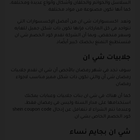
السلاسل والخواتم والحلقان وأشكال وأنواع عديدة ومختلفة،
كما أنها تكون مصنوعة من مواد مختلفة.
وتعد اكسسوارات شي ان من أفضل الإكسسوارات التي
تتواجد في كل الماركات فإنها تكون ذات شكل جميل للغايه
وسعر منخفض، وبما أن الشركة تقدم كود الخصم شي ان
فتستطيع التمتع بخصك كبير أيضًاد
جلابيات شي ان
سوف تجد في شهر رمضان بالأخص أن شي ان تقدم جلابيات
رمضان شي أن والتي تكون ذات شكل مميز مناسب لاجواء
رمضان.
كما أن هناك في شي ان بنات جلابيات وعبايات يمكنك
استخدامها على مدار السنة وليس في رمضان فقط،
وعندما تتم الشراء لا تتغافل عن إدخال shein coupon code
كود الخصم الخاص بشي ان.
شي ان بجايم نساء