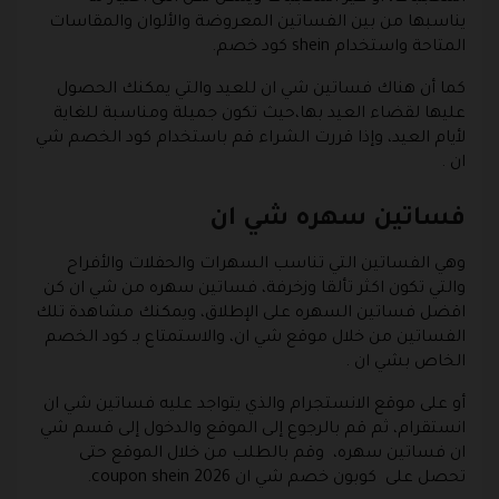
يناسبها من بين الفساتين المعروضة والألوان والمقاسات
المتاحة واستخدام shein كود خصم.
كما أن هناك فساتين شي ان للعيد والتي يمكنك الحصول
عليها لقضاء العيد بها،حيث تكون جميلة ومناسبة للغاية
لأيام العيد، وإذا قررت الشراء قم باستخدام كود الخصم شي
ان .
فساتين سهره شي ان
وهي الفساتين التي تناسب السهرات والحفلات والأفراح
والتي تكون اكثر تألقا وزخرفة، فساتين سهره من شي ان كن
اقضل فساتين السهره على الإطلاق، ويمكنك مشاهدة تلك
الفساتين من خلال موقع شي ان، والاستمتاع بـ كود الخصم
الخاص بشي ان .
أو على موقع الانستجرام والذي يتواجد عليه فساتين شي ان
انستقرام، ثم قم بالرجوع إلى الموقع والدخول إلى قسم شي
ان فساتين سهره، وقم بالطلب من خلال الموقع حتى
تحصل على كوبون خصم شي ان 2026 coupon shein.