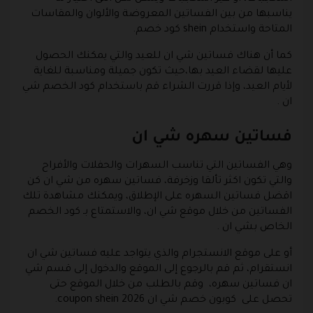
يناسبها من بين الفساتين المعروضة والألوان والمقاسات
المتاحة واستخدام shein كود خصم.
كما أن هناك فساتين شي ان للعيد والتي يمكنك الحصول
عليها لقضاء العيد بها،حيث تكون جميلة ومناسبة للغاية
لأيام العيد، وإذا قررت الشراء قم باستخدام كود الخصم شي
ان .
فساتين سهره شي ان
وهي الفساتين التي تناسب السهرات والحفلات والأفراح
والتي تكون اكثر تألقا وزخرفة، فساتين سهره من شي ان كن
اقضل فساتين السهره على الإطلاق، ويمكنك مشاهدة تلك
الفساتين من خلال موقع شي ان، والاستمتاع بـ كود الخصم
الخاص بشي ان .
أو على موقع الانستجرام والذي يتواجد عليه فساتين شي ان
انستقرام، ثم قم بالرجوع إلى الموقع والدخول إلى قسم شي
ان فساتين سهره، وقم بالطلب من خلال الموقع حتى
تحصل على كوبون خصم شي ان 2026 coupon shein.