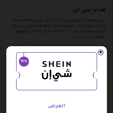
هدايا شي ان
يمنح موقع أو تطبيق شي ان هدايا عن طريق بطاقه هديه
شي ان سواء كانت المدفوعة أو بطاقة هدية شي إن مجاني
أو قسيمة شراء شي ان، كما انك سوف تجد في الموقع
بطاقات هدايا شي ان.
يمكنك الاختيار أي بطاقه شي ان وبالتالي سوف تستمتع
بالخصومات وهدايا كبيرة لك ولعائلتك أيضًا، بالإضافة إلى
✖
كود الخصم الخاص بشي ان، وكلاهما يكونوا على أي منتج
10%
من منتجات الموقع التي تتوفر عليه وتقوم بشرائها.
رقم بطاقة هدية شي ان
ويقصد بها قيمة بطاقة هدية شي ان المدفوعة أو بطاقة
هدية شي إن مجاناً، عليك اختيار أيًا من أرقام البطاقات لك،
حيث هناك العديد من البطاقات والتي تبدأ من 20 دولار تقريبا
فيما أعلى، أو حوالي 75 ريال سعودي، كما تستطيع استعمال
العرض
كود الخصم من شي ان.