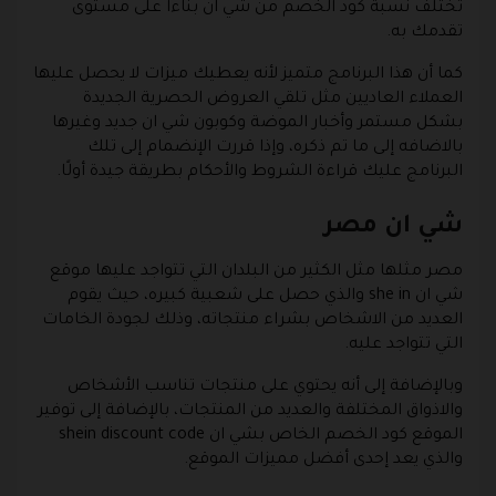
تختلف نسبة كود الخصم من شي ان بناءا على مستوى
تقدمك به.
كما أن هذا البرنامج متميز لأنه يعطيك ميزات لا يحصل عليها
العملاء العاديين مثل تلقي العروض الحصرية الجديدة
بشكل مستمر وأخبار الموضة وكوبون شي ان جديد وغيرها
بالاضافه إلى ما تم ذكره، وإذا قررت الإنضمام إلى تلك
البرنامج عليك قراءة الشروط والأحكام بطريقة جيدة أولًا.
شي ان مصر
مصر مثلها مثل الكثير من البلدان التي تتواجد عليها موقع
شي ان she in والذي حصل على شعبية كبيره، حيث يقوم
العديد من الاشخاص بشراء منتجاته، وذلك لجودة الخامات
التي تتواجد عليه.
وبالإضافة إلى أنه يحتوي على منتجات تناسب الأشخاص
والاذواق المختلفة والعديد من المنتجات، بالإضافة إلى توفير
الموقع كود الخصم الخاص بشي ان shein discount code
والذي يعد إحدى أفضل مميزات الموقع.