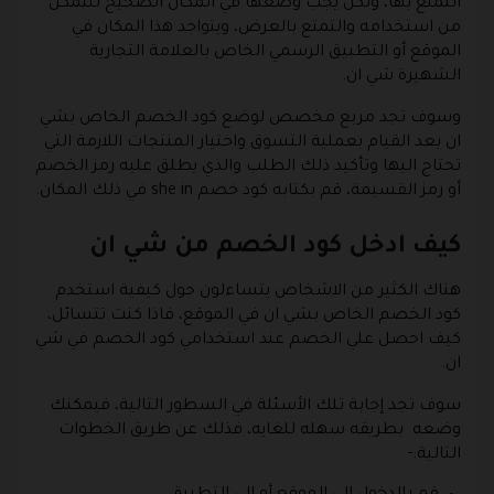
التمتع بها، ولكن يجب وضعها في المكان الصحيح للتمكن
من استخدامه والتمتع بالعرض، ويتواجد هذا المكان في
الموقع أو التطبيق الرسمي الخاص بالعلامة التجارية
الشهيرة شي ان.
وسوف تجد مربع مخصص لوضع كود الخصم الخاص بشي
ان بعد القيام بعملية التسوق واختيار المنتجات اللازمة التي
تحتاج اليها وتأكيد ذلك الطلب والذي يطلق عليه رمز الخصم
أو رمز القسيمة، قم بكتابه كود خصم she in في ذلك المكان.
كيف ادخل كود الخصم من شي ان
هناك الكثير من الاشخاص يتساءلون حول كيفية استخدم
كود الخصم الخاص بشي ان في الموقع، فاذا كنت تتسائل،
كيف احصل علي الخصم عند استخدامي كود الخصم في شي
ان.
سوف تجد إجابة تلك الأسئلة في السطور التالية، فيمكنك
وضعه بطريقه سهله للغايه، فذلك عن طريق الخطوات
التالية:-