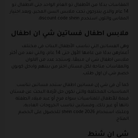
المقاسات بدءًا من الأطفال ذو العام الواحد حتى الاطفال ذو
14 عام والذي يندرجون تحت ملابس السن المحير، ويعد اختيار
المقاس واللون استخدم discount code shein.
ملابس اطفال فساتين شي ان اطفال
وهي الفساتين التي تناسب الأطفال البنات في مختلف
أعمارهن بدءًا من عامها الأول حتى 14 عام، والتي تعد من أكثر
ملابس اطفال شي ان مبيعًا، وستجد عدد من الالوان
والمقاسات متاحة لكل فستان اختر من بينهم وادخل كوبون
خصم شي ان اول طلب.
كما أن في شي إن فساتين اطفال ستجد فساتين تناسب
المناسبات المختلفة والتي تكون حل لأزمة البحث عن فستان
قيمة للأطفال للمناسبات سواء فرح أو عيد ميلاد الطفلة
ذاتها أو غير ذلك، وفساتين تناسب الخروجات العادية،
وعليك استخدام shein code 2026 للحصول على الخصم
المتاح.
شي ان شنط