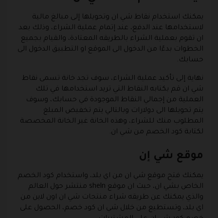
يمكنك استخدام نقاط شي ان وتحويلها إلى مبالغ مالية
لاستخدامها عند الدفع، عند إتمام عملية الشراء، وذلك بعد
ان تقوم بعملية الشراء بالطريقه المعتادة، والقيام بجميع
الخطوات بدءًا من الدخول الى الموقع او التطبيق الدخول الى
حسابك.
نهاية إلى تأكيد عملية الشراء، سوف تجد خانة تسمى نقاط
شي ان قم بكتابه النقاط التي تريد استخدامها في تلك
العملية من إجمالي النقاط الموجودة في حسابك، وسوف
يتم تحويلها الى دولارات وبالتالي يتم تخفيض المبلغ
المطلوب منك للشراء، وهذه الخانة غير الخانة المخصصة
لكتابة كود الخصم من شي ان.
موقع شي إن
يمكنك فتح موقع شي ان من اي بلد، واستخدام كود الخصم
الخاص بشي ان، حيث ان موقع sheln منتشر حول العالم
والذي يمكنك عن طريقه شراء منتجات شي ان اون لاين من
اي بلد، وتستطيع من خلال شي ان كود خصم، الحصول على