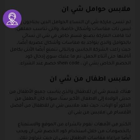
ملابس حوامل شي ان
لم تنسى ماركه شي ان النساء الحوامل الذين يحتاجون إلى
لبس ذات مقاسات وأشكال خاصة، والتي تناسب حملهن،
لذا قامت الماركة بصنع قسم خاص في شي ان نسائي
بالحوامل والذي يتواجد به مقاسات وأشكال عصرية أيضًا،
حيث راعت الشركة الجانبين وبالتالي تتمتع أيضًا الأنثى بكامل
أناقتها حتى أثناء الحمل، ثم ما عليك سوى إدخال كود
الخصم الخاص بشي ان ، shein code خصم عند الشراء.
ملابس اطفال من شي ان
هناك قسم شي ان للاطفال والذي يناسب جميع الأطفال من
حديثي الولادة إلى الاطفال الأكبر سنًا، سواء كان الطفل من
الذكور أو الإناث، حيث تعد ملابس شي ان للاطفال من أفضل
الأقسام في ملابس من شي ان.
الكثير من الأمهات تقوم بالشراء من الموقع والاستمتاع
بالخصومات من خلال استخدام كود الخصم شي ان ويحب
أيضًا مراعاة مقاسات الاطفال بشي ان حيث تتراوح تلك