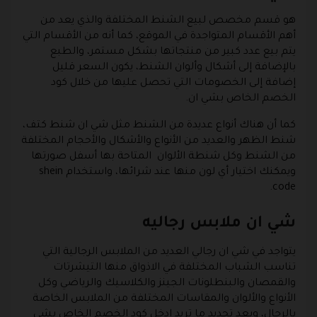
هو قسم مخصص لبيع الشنط المختلفة والذي يعد من
أهم الأقسام المتواجدة في الموقع، كما أنه من الأقسام التي
يتم بيع عدد كبير من منتجاتها بشكل مستمر، والطبع
بالإضافة إلى أشكال وألوان الشنط، يكون السعر قليل
إضافة إلى الخصومات التي تحصل عليها من خلال كود
الخصم الخاص بشي ان.
كما أن هناك أنواع عديدة من الشنط مثل شي ان شنط كتف،
شنط الظهر والعديد من الأنواع والأشكال والأحجام المختلفة
من الشنط وكل شنطة الألوان المتاحة بها أسفل صورتها
ويمكنك اختيار أي لون منها عند شرائها، واستخدام shein
code.
شي ان ملابس رجاليه
يتواجد في شي ان رجالي العديد من الملابس الرجالية التي
تناسب الشباب المختلفة في الاذواق منها التيشرتات
والقمصان والبنطلونات الجينز والكلاسيك والرياضي وكل
الأنواع والألوان والمقاسات المختلفة من الملابس الخاصة
بالرجال، وبعد تحديد ما تريد ادخل كود الخصم الخاص بشي