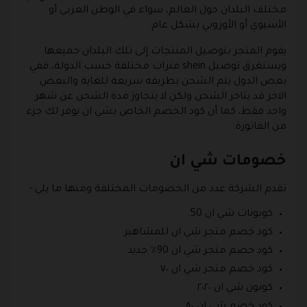
مختلف البلدان حول العالم، سواء في الوطن العربي أو
الأسيوي أو الأوروبي بشكل عام.
يقوم المتجر بتوصيل المنتجات إلى تلك البلدان جميعها
ويستغرق توصيل shein فترات مختلفة حسب الدولة، ففي
بعض الدول يتم الشحن بطريقه سريعة للغاية والبعض
الاخر قد يتاخر الشحن ولكن لا يتجاوز مدة الشحن عن شهر
واحد فقط، كما أن كود الخصم الخاص بشي ان يوفر لك جزء
من الفاتورة.
خصومات شي ان
تقدم الشركة عدد من الخصومات المختلفة ومنها ما يلي:-
كوبونات شي ان 50.
كود خصم متجر شي ان للمشاهير
كود خصم متجر شي ان 90٪ جديد
كود خصم متجر شي ان ٧٠
كوبون شي ان ٢٠٢٠
كود خصم شي ان ٨٠