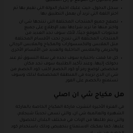
قم بالدخول الى الموقع أو إلى التطبيق.
سجل الدخول، حيث عليك اختيار الدولة التي تقيم بها ثم
اختر اللغة التي تريد أن يعمل التطبيق بها.
تصفح جميع المنتجات المختلفة التي تنتجها شي ان
واختر منها ما تريد شراءها بعد الإطلاع على جميع
محتويات الموقع جيدًا، لأنك سوف تجد العديد من
المنتجات المختلفة التي تندرج تحت الأقسام المختلفة
مثل الملابس والاكسسوارات والمكياج والملابس الرجالي
والحريمي والملابس الداخلية والعديد من الأقسام الأخرى.
كل ما قمت باختياره سوف تجده في سلة التسوق ثم عند
دخولك إليها، وعند تأكيد الطلبية سوف تجد مكان
مخصص لوضع رمز أو كود الخصم اكتب كود الخصم من
شي ان الذي تريده في المنطقة المخصصة لذلك وسوف
تستمتع بالخصم على الفور.
هل مكياج شي ان اصلي
في الفترة الأخيرة انتشرت ماركة المكياج الخاصة بالماركة
الشهيرة والعالمية شي ان، والتي تسمى تحديدًا شيجلام،
والتي يتم طلبها من الإناث في مختلف البلدان للحصول
عليها، كما يمكنك الاستمتاع بتخفيض وذلك باستخدام كود