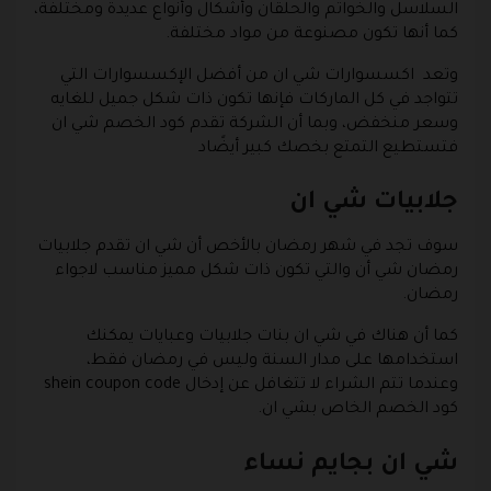
السلاسل والخواتم والحلقان وأشكال وأنواع عديدة ومختلفة،
كما أنها تكون مصنوعة من مواد مختلفة.
وتعد اكسسوارات شي ان من أفضل الإكسسوارات التي
تتواجد في كل الماركات فإنها تكون ذات شكل جميل للغايه
وسعر منخفض، وبما أن الشركة تقدم كود الخصم شي ان
فتستطيع التمتع بخصك كبير أيضًاد
جلابيات شي ان
سوف تجد في شهر رمضان بالأخص أن شي ان تقدم جلابيات
رمضان شي أن والتي تكون ذات شكل مميز مناسب لاجواء
رمضان.
كما أن هناك في شي ان بنات جلابيات وعبايات يمكنك
استخدامها على مدار السنة وليس في رمضان فقط،
وعندما تتم الشراء لا تتغافل عن إدخال shein coupon code
كود الخصم الخاص بشي ان.
شي ان بجايم نساء