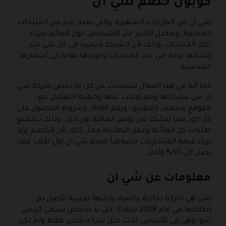
كوبون خصم شي ان
شي ان من الماركات الشهيرة، والتي تقدم عدد من المنتجات
المتميزة، ويفضل الكثير من الأشخاص حول العالم شراء
تلك المنتجات، وذلك لأن الشركة متميزة في كل شي منذ
إنشائها بداية من عدد المنتجات وجودتها نهاية إلى أسعارها
المناسبة.
كما أننا في هذا المقال سنتحدث عن كل ما يخص شركة شي
ان من منتجاتها ومعلومات عنها وكيفية التعامل مع
الموقع وتحميل التطبيق، ورقم shein، وشروط الحصول على
كل كود مما يمكنك من توفير العائلة اون لاين، وذلك بتجميع
طلبات كل العائلة وعمل الطلبية معا، ذلك لأن الخصم يزيد
بزياد قيمة المشتريات خصوصاً خصم شي ان اول طلب فقد
يصل الي 50% وأكثر.
معلومات عن شي ان
شن هي ماركة تجارية عالمية، ولكنها صينية الأصل تم
إطلاقها في عام 2008 ميلاديًا على يد شخص يسمى كريس
شو، وهي في الأساس كانت مثل شركه شحن فقط ولم تكن