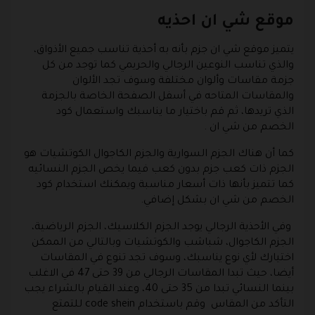
موقع شي ان احذيه
يتميز موقع شي ان جزم بأنه به أحذية تناسب جميع الأذواق،
والذي تناسب النوعين الرجالي والحريمي كما توجد من كل
جزمة مقاسات وألوان مختلفة وسوف تجد الألوان
والمقاسات المتاحه في أسفل الصفحة الخاصة بالجزمة
الذي تريدها، ثم قم باختيار ما يناسبك واستعمال كود
الخصم من شي ان .
كما أن هناك الجزم السوارية والجزم الكاجوال الكوتشيات هو
الجزم ذات كعب جزم بدون كعب فيما يخص الجزم النسائيه
كما تتميز بأنها ذات أسعار مناسبة ويمكنك استخدام كود
الخصم من شي ان بشكل إضافي.
وفي الأحذية الرجالي يوجد الجزم الكلاسيك، الجزم الرياضية،
الجزم الكاجوال، شباشب والكوتشيات وبالتالي من الممكن
اختيارك لأي نوع يناسبك، وسوف تجد تنوع في المقاسات
أيضا، حيث تبدا المقاسات الرجالي من 39 حتى 47 في الاغلب
بينما النسائي تبدا من 35 حتى 40، وعند القيام بالشراء يجب
التأكد من المقاس وقم باستخدام code shein للتمتع