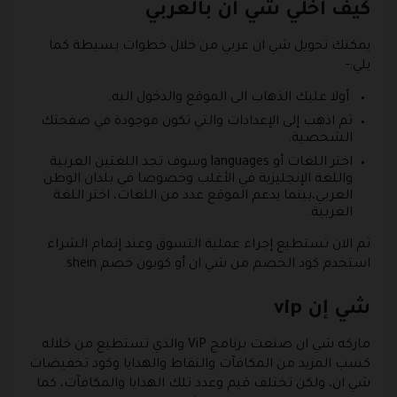
كيف اخلي شي ان بالعربي
يمكنك تحويل شي ان عربي من خلال خطوات بسيطة كما
يلي:-
أولا عليك الذهاب الى الموقع والدخول اليه.
ثم اذهب إلى الإعدادات والتي تكون موجودة في صفحتك
الشخصية.
اختر اللغات أو languages وسوف تجد اللغتين العربية
واللغة الإنجليزية في الأغلب وخصوصا في بلدان الوطن
العربي،بينما يدعم الموقع عدد من اللغات، اختر اللغة
العربية.
ثم الان تستطيع إجراء عملية التسوق وعند إتمام الشراء
استخدم كود الخصم من شي ان أو كوبون خصم shein.
شي إن vip
ماركه شي ان صنعت برنامج ViP والذي تستطيع من خلاله
كسب المزيد من المكافآت والنقاط والهدايا وكود تخفيضات
شي ان، ولكن تختلف قيم وعدد تلك الهدايا والمكافآت، كما