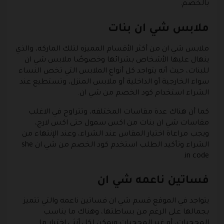
بالخصم.
ملابس شي ان بنات
ملابس شي ان من أكثر الأقسام المميزه لتلك الماركه، والذي
ينهال عليها الأشخاص بشرائها وخصوصًا ملابس شي ان
للبنات، حيث أنه يتواجد كل أنواع الملابس التي تخص النساء
سواء الخارجية أو الداخلية أو ملابس المنزل، وتستطيع عند
الشراء استخدام كود الخصم من شي ان.
كما أن هناك عدة مقاسات المختلفه، وتتراوح في الاغلب
مقاسات شي ان بنات من اكس سمول حتى اكس لارج،
ويجب مراعاة اختيار المقاس عند الشراء، وعند الإنتهاء من
الشراء وتأكيد الطلب استخدم كود الخصم من شي ان she
in code.
فساتين ناعمه شي ان
يتواجد في الموقع قسم شي ان فساتين ناعمه والتي تتميز
بجمالها على الرغم من بساطتها، وهناك ما يناسب
المحجبات، أو غير المحجبات ويمكن لكل أنثى اختيار ما