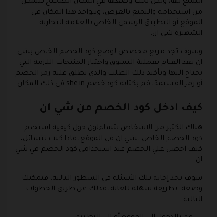
التمتع بها، ولكن يجب وضعها في المكان الصحيح للتمكن
من استخدامه والتمتع بالعرض، ويتواجد هذا المكان في
الموقع أو التطبيق الرسمي الخاص بالعلامة التجارية
الشهيرة شي ان.
وسوف تجد مربع مخصص لوضع كود الخصم الخاص بشي
ان بعد القيام بعملية التسوق واختيار المنتجات اللازمة التي
تحتاج اليها وتأكيد ذلك الطلب والذي يطلق عليه رمز الخصم
أو رمز القسيمة، قم بكتابه كود خصم she in في ذلك المكان.
كيف ادخل كود الخصم من شي ان
هناك الكثير من الاشخاص يتساءلون حول كيفية استخدم
كود الخصم الخاص بشي ان في الموقع، فاذا كنت تتسائل،
كيف احصل علي الخصم عند استخدامي كود الخصم في شي
ان.
سوف تجد إجابة تلك الأسئلة في السطور التالية، فيمكنك
وضعه بطريقه سهله للغايه، فذلك عن طريق الخطوات
التالية:-