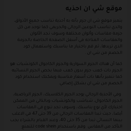
موقع شي ان احذيه
يتميز موقع شي ان جزم بأنه به أحذية تناسب جميع الأذواق،
والذي تناسب النوعين الرجالي والحريمي كما توجد من كل
جزمة مقاسات وألوان مختلفة وسوف تجد الألوان
والمقاسات المتاحه في أسفل الصفحة الخاصة بالجزمة
الذي تريدها، ثم قم باختيار ما يناسبك واستعمال كود
الخصم من شي ان .
كما أن هناك الجزم السوارية والجزم الكاجوال الكوتشيات هو
الجزم ذات كعب جزم بدون كعب فيما يخص الجزم النسائيه
كما تتميز بأنها ذات أسعار مناسبة ويمكنك استخدام كود
الخصم من شي ان بشكل إضافي.
وفي الأحذية الرجالي يوجد الجزم الكلاسيك، الجزم الرياضية،
الجزم الكاجوال، شباشب والكوتشيات وبالتالي من الممكن
اختيارك لأي نوع يناسبك، وسوف تجد تنوع في المقاسات
أيضا، حيث تبدا المقاسات الرجالي من 39 حتى 47 في الاغلب
بينما النسائي تبدا من 35 حتى 40، وعند القيام بالشراء يجب
التأكد من المقاس وقم باستخدام code shein للتمتع