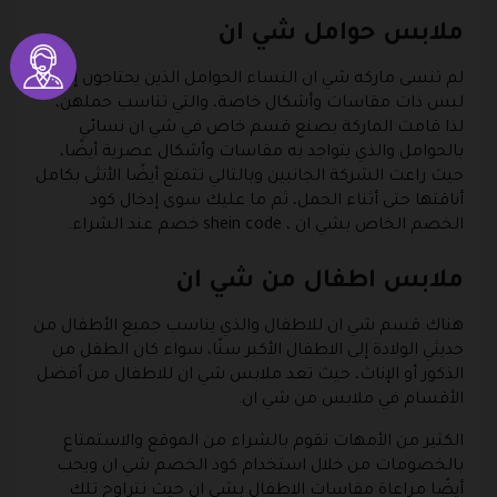
ملابس حوامل شي ان
لم تنسى ماركه شي ان النساء الحوامل الذين يحتاجون إلى
لبس ذات مقاسات وأشكال خاصة، والتي تناسب حملهن،
لذا قامت الماركة بصنع قسم خاص في شي ان نسائي
بالحوامل والذي يتواجد به مقاسات وأشكال عصرية أيضًا،
حيث راعت الشركة الجانبين وبالتالي تتمتع أيضًا الأنثى بكامل
أناقتها حتى أثناء الحمل، ثم ما عليك سوى إدخال كود
الخصم الخاص بشي ان ، shein code خصم عند الشراء.
ملابس اطفال من شي ان
هناك قسم شي ان للاطفال والذي يناسب جميع الأطفال من
حديثي الولادة إلى الاطفال الأكبر سنًا، سواء كان الطفل من
الذكور أو الإناث، حيث تعد ملابس شي ان للاطفال من أفضل
الأقسام في ملابس من شي ان.
الكثير من الأمهات تقوم بالشراء من الموقع والاستمتاع
بالخصومات من خلال استخدام كود الخصم شي ان ويحب
أيضًا مراعاة مقاسات الاطفال بشي ان حيث تتراوح تلك