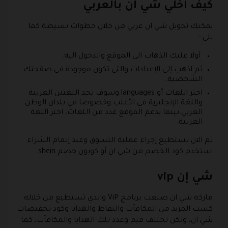
كيف اخلي شي ان بالعربي
يمكنك تحويل شي ان عربي من خلال خطوات بسيطة كما
يلي:-
أولا عليك الذهاب الى الموقع والدخول اليه.
ثم اذهب إلى الإعدادات والتي تكون موجودة في صفحتك
الشخصية.
اختر اللغات أو languages وسوف تجد اللغتين العربية
واللغة الإنجليزية في الأغلب وخصوصا في بلدان الوطن
العربي،بينما يدعم الموقع عدد من اللغات، اختر اللغة
العربية.
ثم الان تستطيع إجراء عملية التسوق وعند إتمام الشراء
استخدم كود الخصم من شي ان أو كوبون خصم shein.
شي إن vip
ماركه شي ان صنعت برنامج ViP والذي تستطيع من خلاله
كسب المزيد من المكافآت والنقاط والهدايا وكود تخفيضات
شي ان، ولكن تختلف قيم وعدد تلك الهدايا والمكافآت، كما