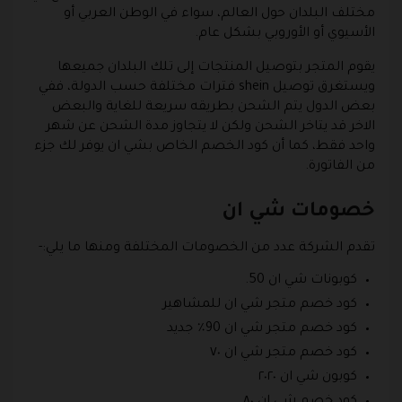
مختلف البلدان حول العالم، سواء في الوطن العربي أو
الأسيوي أو الأوروبي بشكل عام.
يقوم المتجر بتوصيل المنتجات إلى تلك البلدان جميعها
ويستغرق توصيل shein فترات مختلفة حسب الدولة، ففي
بعض الدول يتم الشحن بطريقه سريعة للغاية والبعض
الاخر قد يتاخر الشحن ولكن لا يتجاوز مدة الشحن عن شهر
واحد فقط، كما أن كود الخصم الخاص بشي ان يوفر لك جزء
من الفاتورة.
خصومات شي ان
تقدم الشركة عدد من الخصومات المختلفة ومنها ما يلي:-
كوبونات شي ان 50.
كود خصم متجر شي ان للمشاهير
كود خصم متجر شي ان 90٪ جديد
كود خصم متجر شي ان ٧٠
كوبون شي ان ٢٠٢٠
كود خصم شي ان ٨٠