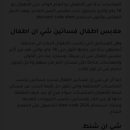
المقاسات بدءًا من الأطفال ذو العام الواحد حتى الاطفال ذو
14 عام والذي يندرجون تحت ملابس السن المحير، ويعد اختيار
المقاس واللون استخدم discount code shein.
ملابس اطفال فساتين شي ان اطفال
وهي الفساتين التي تناسب الأطفال البنات في مختلف
أعمارهن بدءًا من عامها الأول حتى 14 عام، والتي تعد من أكثر
ملابس اطفال شي ان مبيعًا، وستجد عدد من الالوان
والمقاسات متاحة لكل فستان اختر من بينهم وادخل كوبون
خصم شي ان اول طلب.
كما أن في شي إن فساتين اطفال ستجد فساتين تناسب
المناسبات المختلفة والتي تكون حل لأزمة البحث عن فستان
قيمة للأطفال للمناسبات سواء فرح أو عيد ميلاد الطفلة
ذاتها أو غير ذلك، وفساتين تناسب الخروجات العادية،
وعليك استخدام shein code 2026 للحصول على الخصم
المتاح.
شي ان شنط