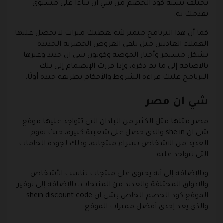
تختلف نسبة كود الخصم من شي ان بناءا على مستوى
تقدمك به.
كما أن هذا البرنامج متميز لأنه يعطيك ميزات لا يحصل عليها
العملاء العاديين مثل تلقي العروض الحصرية الجديدة
بشكل مستمر وأخبار الموضة وكوبون شي ان جديد وغيرها
بالاضافه إلى ما تم ذكره، وإذا قررت الإنضمام إلى تلك
البرنامج عليك قراءة الشروط والأحكام بطريقة جيدة أولًا.
شي ان مصر
مصر مثلها مثل الكثير من البلدان التي تتواجد عليها موقع
شي ان she in والذي حصل على شعبية كبيره، حيث يقوم
العديد من الاشخاص بشراء منتجاته، وذلك لجودة الخامات
التي تتواجد عليه.
وبالإضافة إلى أنه يحتوي على منتجات تناسب الأشخاص
والاذواق المختلفة والعديد من المنتجات، بالإضافة إلى توفير
الموقع كود الخصم الخاص بشي ان shein discount code
والذي يعد إحدى أفضل مميزات الموقع.