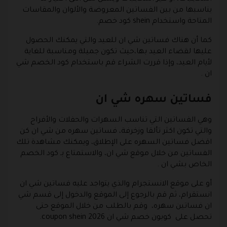
يناسبها من بين الفساتين المعروضة والألوان والمقاسات
المتاحة واستخدام shein كود خصم.
كما أن هناك فساتين شي ان للعيد والتي يمكنك الحصول
عليها لقضاء العيد بها،حيث تكون جميلة ومناسبة للغاية
لأيام العيد، وإذا قررت الشراء قم باستخدام كود الخصم شي
ان .
فساتين سهره شي ان
وهي الفساتين التي تناسب السهرات والحفلات والأفراح
والتي تكون اكثر تألقا وزخرفة، فساتين سهره من شي ان كن
اقضل فساتين السهره على الإطلاق، ويمكنك مشاهدة تلك
الفساتين من خلال موقع شي ان، والاستمتاع بـ كود الخصم
الخاص بشي ان .
أو على موقع الانستجرام والذي يتواجد عليه فساتين شي ان
انستقرام، ثم قم بالرجوع إلى الموقع والدخول إلى قسم شي
ان فساتين سهره، وقم بالطلب من خلال الموقع حتى
تحصل على كوبون خصم شي ان 2026 coupon shein.