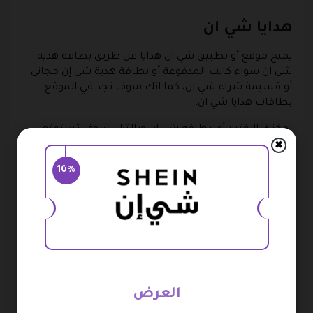
هدايا شي ان
يمنح موقع أو تطبيق شي ان هدايا عن طريق بطاقه هديه
شي ان سواء كانت المدفوعة أو بطاقة هدية شي إن مجاني
أو قسيمة شراء شي ان، كما انك سوف تجد في الموقع
بطاقات هدايا شي ان.
يمكنك الاختيار أي بطاقه شي ان وبالتالي سوف تستمتع
بالخصومات وهدايا كبيرة لك ولعائلتك أيضًا، بالإضافة إلى
✖
كود الخصم الخاص بشي ان، وكلاهما يكونوا على أي منتج
10%
من منتجات الموقع التي تتوفر عليه وتقوم بشرائها.
رقم بطاقة هدية شي ان
ويقصد بها قيمة بطاقة هدية شي ان المدفوعة أو بطاقة
هدية شي إن مجاناً، عليك اختيار أيًا من أرقام البطاقات لك،
حيث هناك العديد من البطاقات والتي تبدأ من 20 دولار تقريبا
فيما أعلى، أو حوالي 75 ريال سعودي، كما تستطيع استعمال
العرض
كود الخصم من شي ان.