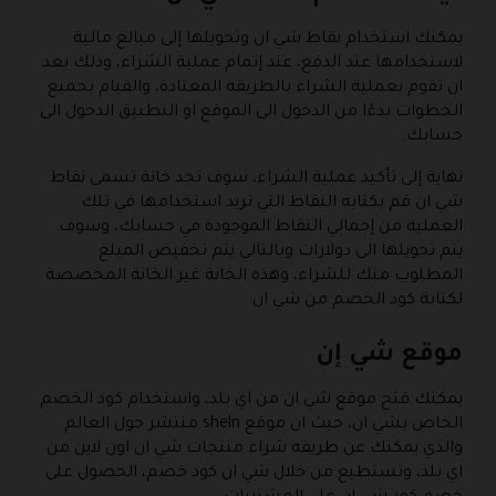
يمكنك استخدام نقاط شي ان وتحويلها إلى مبالغ مالية
لاستخدامها عند الدفع، عند إتمام عملية الشراء، وذلك بعد
ان تقوم بعملية الشراء بالطريقه المعتادة، والقيام بجميع
الخطوات بدءًا من الدخول الى الموقع او التطبيق الدخول الى
حسابك.
نهاية إلى تأكيد عملية الشراء، سوف تجد خانة تسمى نقاط
شي ان قم بكتابه النقاط التي تريد استخدامها في تلك
العملية من إجمالي النقاط الموجودة في حسابك، وسوف
يتم تحويلها الى دولارات وبالتالي يتم تخفيض المبلغ
المطلوب منك للشراء، وهذه الخانة غير الخانة المخصصة
لكتابة كود الخصم من شي ان.
موقع شي إن
يمكنك فتح موقع شي ان من اي بلد، واستخدام كود الخصم
الخاص بشي ان، حيث ان موقع sheln منتشر حول العالم
والذي يمكنك عن طريقه شراء منتجات شي ان اون لاين من
اي بلد، وتستطيع من خلال شي ان كود خصم، الحصول على