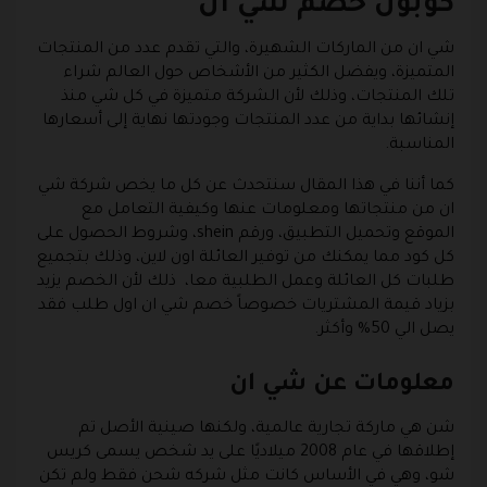
كوبون خصم شي ان
شي ان من الماركات الشهيرة، والتي تقدم عدد من المنتجات
المتميزة، ويفضل الكثير من الأشخاص حول العالم شراء
تلك المنتجات، وذلك لأن الشركة متميزة في كل شي منذ
إنشائها بداية من عدد المنتجات وجودتها نهاية إلى أسعارها
المناسبة.
كما أننا في هذا المقال سنتحدث عن كل ما يخص شركة شي
ان من منتجاتها ومعلومات عنها وكيفية التعامل مع
الموقع وتحميل التطبيق، ورقم shein، وشروط الحصول على
كل كود مما يمكنك من توفير العائلة اون لاين، وذلك بتجميع
طلبات كل العائلة وعمل الطلبية معا، ذلك لأن الخصم يزيد
بزياد قيمة المشتريات خصوصاً خصم شي ان اول طلب فقد
يصل الي 50% وأكثر.
معلومات عن شي ان
شن هي ماركة تجارية عالمية، ولكنها صينية الأصل تم
إطلاقها في عام 2008 ميلاديًا على يد شخص يسمى كريس
شو، وهي في الأساس كانت مثل شركه شحن فقط ولم تكن