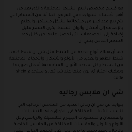
هو قسم مخصص لبيع الشنط المختلفة والذي يعد من
أهم الأقسام المتواجدة في الموقع، كما أنه من الأقسام التي
يتم بيع عدد كبير من منتجاتها بشكل مستمر، والطبع
بالإضافة إلى أشكال وألوان الشنط، يكون السعر قليل
إضافة إلى الخصومات التي تحصل عليها من خلال كود
الخصم الخاص بشي ان.
كما أن هناك أنواع عديدة من الشنط مثل شي ان شنط كتف،
شنط الظهر والعديد من الأنواع والأشكال والأحجام المختلفة
من الشنط وكل شنطة الألوان المتاحة بها أسفل صورتها
ويمكنك اختيار أي لون منها عند شرائها، واستخدام shein
code.
شي ان ملابس رجاليه
يتواجد في شي ان رجالي العديد من الملابس الرجالية التي
تناسب الشباب المختلفة في الاذواق منها التيشرتات
والقمصان والبنطلونات الجينز والكلاسيك والرياضي وكل
الأنواع والألوان والمقاسات المختلفة من الملابس الخاصة
بالرجال، وبعد تحديد ما تريد ادخل كود الخصم الخاص بشي