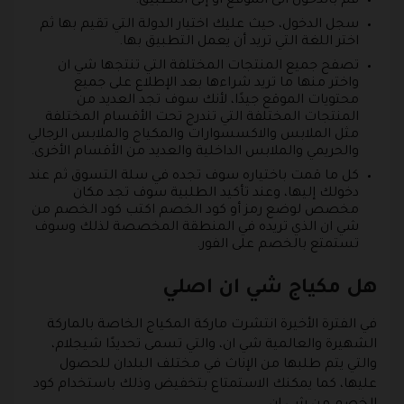
قم بالدخول الى الموقع أو إلى التطبيق.
سجل الدخول، حيث عليك اختيار الدولة التي تقيم بها ثم
اختر اللغة التي تريد أن يعمل التطبيق بها.
تصفح جميع المنتجات المختلفة التي تنتجها شي ان
واختر منها ما تريد شراءها بعد الإطلاع على جميع
محتويات الموقع جيدًا، لأنك سوف تجد العديد من
المنتجات المختلفة التي تندرج تحت الأقسام المختلفة
مثل الملابس والاكسسوارات والمكياج والملابس الرجالي
والحريمي والملابس الداخلية والعديد من الأقسام الأخرى.
كل ما قمت باختياره سوف تجده في سلة التسوق ثم عند
دخولك إليها، وعند تأكيد الطلبية سوف تجد مكان
مخصص لوضع رمز أو كود الخصم اكتب كود الخصم من
شي ان الذي تريده في المنطقة المخصصة لذلك وسوف
تستمتع بالخصم على الفور.
هل مكياج شي ان اصلي
في الفترة الأخيرة انتشرت ماركة المكياج الخاصة بالماركة
الشهيرة والعالمية شي ان، والتي تسمى تحديدًا شيجلام،
والتي يتم طلبها من الإناث في مختلف البلدان للحصول
عليها، كما يمكنك الاستمتاع بتخفيض وذلك باستخدام كود