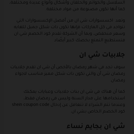
السلاسل والخواتم والحلقان وأشكال وأنواع عديدة ومختلفة،
كما أنها تكون مصنوعة من مواد مختلفة.
وتعد اكسسوارات شي ان من أفضل الإكسسوارات التي
تتواجد في كل الماركات فإنها تكون ذات شكل جميل للغايه
وسعر منخفض، وبما أن الشركة تقدم كود الخصم شي ان
فتستطيع التمتع بخصك كبير أيضًاد
جلابيات شي ان
سوف تجد في شهر رمضان بالأخص أن شي ان تقدم جلابيات
رمضان شي أن والتي تكون ذات شكل مميز مناسب لاجواء
رمضان.
كما أن هناك في شي ان بنات جلابيات وعبايات يمكنك
استخدامها على مدار السنة وليس في رمضان فقط،
وعندما تتم الشراء لا تتغافل عن إدخال shein coupon code
كود الخصم الخاص بشي ان.
شي ان بجايم نساء