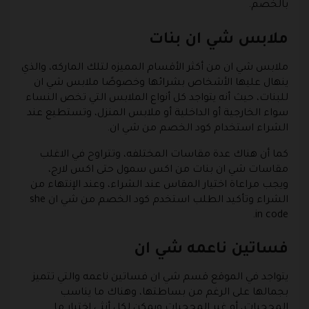
بالخصم.
ملابس شي ان بنات
ملابس شي ان من أكثر الأقسام المميزه لتلك الماركه، والذي
ينهال عليها الأشخاص بشرائها وخصوصًا ملابس شي ان
للبنات، حيث أنه يتواجد كل أنواع الملابس التي تخص النساء
سواء الخارجية أو الداخلية أو ملابس المنزل، وتستطيع عند
الشراء استخدام كود الخصم من شي ان.
كما أن هناك عدة مقاسات المختلفه، وتتراوح في الاغلب
مقاسات شي ان بنات من اكس سمول حتى اكس لارج،
ويجب مراعاة اختيار المقاس عند الشراء، وعند الإنتهاء من
الشراء وتأكيد الطلب استخدم كود الخصم من شي ان she
in code.
فساتين ناعمه شي ان
يتواجد في الموقع قسم شي ان فساتين ناعمه والتي تتميز
بجمالها على الرغم من بساطتها، وهناك ما يناسب
المحجبات، أو غير المحجبات ويمكن لكل أنثى اختيار ما