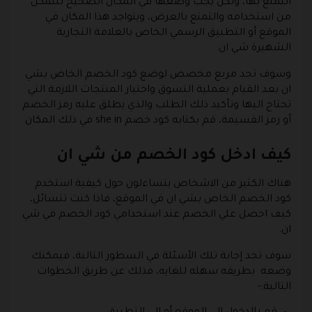
التمتع بها، ولكن يجب وضعها في المكان الصحيح للتمكن
من استخدامه والتمتع بالعرض، ويتواجد هذا المكان في
الموقع أو التطبيق الرسمي الخاص بالعلامة التجارية
الشهيرة شي ان.
وسوف تجد مربع مخصص لوضع كود الخصم الخاص بشي
ان بعد القيام بعملية التسوق واختيار المنتجات اللازمة التي
تحتاج اليها وتأكيد ذلك الطلب والذي يطلق عليه رمز الخصم
أو رمز القسيمة، قم بكتابه كود خصم she in في ذلك المكان.
كيف ادخل كود الخصم من شي ان
هناك الكثير من الاشخاص يتساءلون حول كيفية استخدم
كود الخصم الخاص بشي ان في الموقع، فاذا كنت تتسائل،
كيف احصل علي الخصم عند استخدامي كود الخصم في شي
ان.
سوف تجد إجابة تلك الأسئلة في السطور التالية، فيمكنك
وضعه بطريقه سهله للغايه، فذلك عن طريق الخطوات
التالية:-