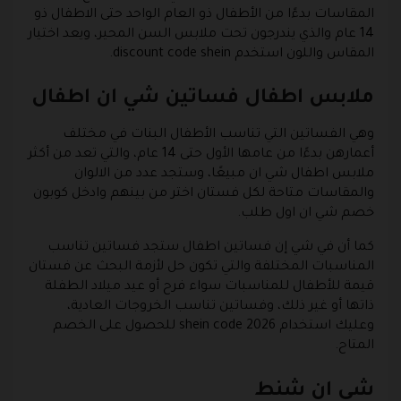
المقاسات بدءًا من الأطفال ذو العام الواحد حتى الاطفال ذو
14 عام والذي يندرجون تحت ملابس السن المحير، ويعد اختيار
المقاس واللون استخدم discount code shein.
ملابس اطفال فساتين شي ان اطفال
وهي الفساتين التي تناسب الأطفال البنات في مختلف
أعمارهن بدءًا من عامها الأول حتى 14 عام، والتي تعد من أكثر
ملابس اطفال شي ان مبيعًا، وستجد عدد من الالوان
والمقاسات متاحة لكل فستان اختر من بينهم وادخل كوبون
خصم شي ان اول طلب.
كما أن في شي إن فساتين اطفال ستجد فساتين تناسب
المناسبات المختلفة والتي تكون حل لأزمة البحث عن فستان
قيمة للأطفال للمناسبات سواء فرح أو عيد ميلاد الطفلة
ذاتها أو غير ذلك، وفساتين تناسب الخروجات العادية،
وعليك استخدام shein code 2026 للحصول على الخصم
المتاح.
شي ان شنط