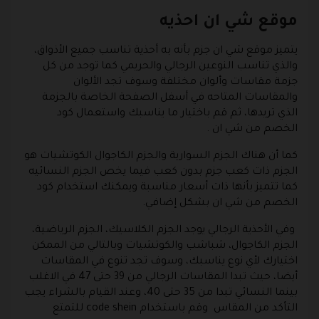
موقع شي ان احذيه
يتميز موقع شي ان جزم بأنه به أحذية تناسب جميع الأذواق،
والذي تناسب النوعين الرجالي والحريمي كما توجد من كل
جزمة مقاسات وألوان مختلفة وسوف تجد الألوان
والمقاسات المتاحه في أسفل الصفحة الخاصة بالجزمة
الذي تريدها، ثم قم باختيار ما يناسبك واستعمال كود
الخصم من شي ان .
كما أن هناك الجزم السوارية والجزم الكاجوال الكوتشيات هو
الجزم ذات كعب جزم بدون كعب فيما يخص الجزم النسائيه
كما تتميز بأنها ذات أسعار مناسبة ويمكنك استخدام كود
الخصم من شي ان بشكل إضافي.
وفي الأحذية الرجالي يوجد الجزم الكلاسيك، الجزم الرياضية،
الجزم الكاجوال، شباشب والكوتشيات وبالتالي من الممكن
اختيارك لأي نوع يناسبك، وسوف تجد تنوع في المقاسات
أيضا، حيث تبدا المقاسات الرجالي من 39 حتى 47 في الاغلب
بينما النسائي تبدا من 35 حتى 40، وعند القيام بالشراء يجب
التأكد من المقاس وقم باستخدام code shein للتمتع