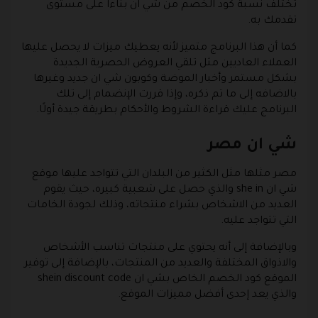
تختلف نسبة كود الخصم من شي ان بناءا على مستوى
تقدمك به.
كما أن هذا البرنامج متميز لأنه يعطيك ميزات لا يحصل عليها
العملاء العاديين مثل تلقي العروض الحصرية الجديدة
بشكل مستمر وأخبار الموضة وكوبون شي ان جديد وغيرها
بالاضافه إلى ما تم ذكره، وإذا قررت الإنضمام إلى تلك
البرنامج عليك قراءة الشروط والأحكام بطريقة جيدة أولًا.
شي ان مصر
مصر مثلها مثل الكثير من البلدان التي تتواجد عليها موقع
شي ان she in والذي حصل على شعبية كبيره، حيث يقوم
العديد من الاشخاص بشراء منتجاته، وذلك لجودة الخامات
التي تتواجد عليه.
وبالإضافة إلى أنه يحتوي على منتجات تناسب الأشخاص
والاذواق المختلفة والعديد من المنتجات، بالإضافة إلى توفير
الموقع كود الخصم الخاص بشي ان shein discount code
والذي يعد إحدى أفضل مميزات الموقع.