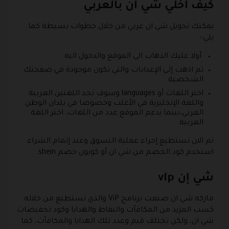
كيف اخلي شي ان بالعربي
يمكنك تحويل شي ان عربي من خلال خطوات بسيطة كما
يلي:-
أولا عليك الذهاب الى الموقع والدخول اليه.
ثم اذهب إلى الإعدادات والتي تكون موجودة في صفحتك
الشخصية.
اختر اللغات أو languages وسوف تجد اللغتين العربية
واللغة الإنجليزية في الأغلب وخصوصا في بلدان الوطن
العربي،بينما يدعم الموقع عدد من اللغات، اختر اللغة
العربية.
ثم الان تستطيع إجراء عملية التسوق وعند إتمام الشراء
استخدم كود الخصم من شي ان أو كوبون خصم shein.
شي إن vip
ماركه شي ان صنعت برنامج ViP والذي تستطيع من خلاله
كسب المزيد من المكافآت والنقاط والهدايا وكود تخفيضات
شي ان، ولكن تختلف قيم وعدد تلك الهدايا والمكافآت، كما