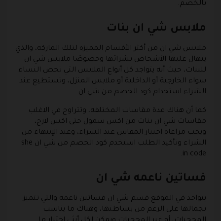
بالخصم.
ملابس شي ان بنات
ملابس شي ان من أكثر الأقسام المميزه لتلك الماركه، والذي
ينهال عليها الأشخاص بشرائها وخصوصًا ملابس شي ان
للبنات، حيث أنه يتواجد كل أنواع الملابس التي تخص النساء
سواء الخارجية أو الداخلية أو ملابس المنزل، وتستطيع عند
الشراء استخدام كود الخصم من شي ان.
كما أن هناك عدة مقاسات المختلفه، وتتراوح في الاغلب
مقاسات شي ان بنات من اكس سمول حتى اكس لارج،
ويجب مراعاة اختيار المقاس عند الشراء، وعند الإنتهاء من
الشراء وتأكيد الطلب استخدم كود الخصم من شي ان she
in code.
فساتين ناعمه شي ان
يتواجد في الموقع قسم شي ان فساتين ناعمه والتي تتميز
بجمالها على الرغم من بساطتها، وهناك ما يناسب
المحجبات، أو غير المحجبات ويمكن لكل أنثى اختيار ما