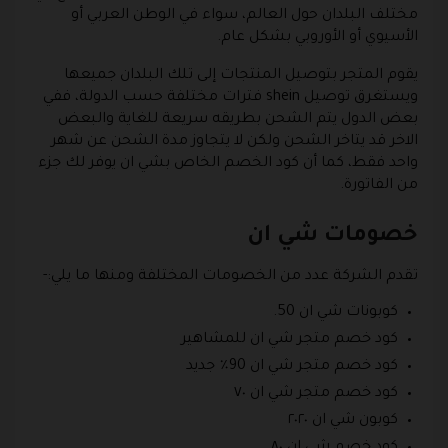
مختلف البلدان حول العالم، سواء في الوطن العربي أو
الأسيوي أو الأوروبي بشكل عام.
يقوم المتجر بتوصيل المنتجات إلى تلك البلدان جميعها
ويستغرق توصيل shein فترات مختلفة حسب الدولة، ففي
بعض الدول يتم الشحن بطريقه سريعة للغاية والبعض
الاخر قد يتاخر الشحن ولكن لا يتجاوز مدة الشحن عن شهر
واحد فقط، كما أن كود الخصم الخاص بشي ان يوفر لك جزء
من الفاتورة.
خصومات شي ان
تقدم الشركة عدد من الخصومات المختلفة ومنها ما يلي:-
كوبونات شي ان 50.
كود خصم متجر شي ان للمشاهير
كود خصم متجر شي ان 90٪ جديد
كود خصم متجر شي ان ٧٠
كوبون شي ان ٢٠٢٠
كود خصم شي ان ٨٠