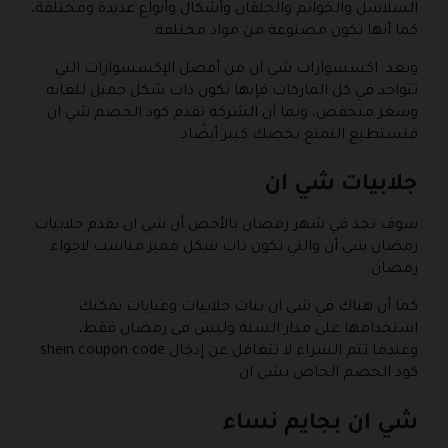
السلاسل والخواتم والحلقان وأشكال وأنواع عديدة ومختلفة،
كما أنها تكون مصنوعة من مواد مختلفة.
وتعد اكسسوارات شي ان من أفضل الإكسسوارات التي
تتواجد في كل الماركات فإنها تكون ذات شكل جميل للغايه
وسعر منخفض، وبما أن الشركة تقدم كود الخصم شي ان
فتستطيع التمتع بخصك كبير أيضًاد
جلابيات شي ان
سوف تجد في شهر رمضان بالأخص أن شي ان تقدم جلابيات
رمضان شي أن والتي تكون ذات شكل مميز مناسب لاجواء
رمضان.
كما أن هناك في شي ان بنات جلابيات وعبايات يمكنك
استخدامها على مدار السنة وليس في رمضان فقط،
وعندما تتم الشراء لا تتغافل عن إدخال shein coupon code
كود الخصم الخاص بشي ان.
شي ان بجايم نساء