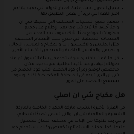
قم بالدخول الى الموقع أو إلى التطبيق.
سجل الدخول، حيث عليك اختيار الدولة التي تقيم بها ثم
اختر اللغة التي تريد أن يعمل التطبيق بها.
تصفح جميع المنتجات المختلفة التي تنتجها شي ان
واختر منها ما تريد شراءها بعد الإطلاع على جميع
محتويات الموقع جيدًا، لأنك سوف تجد العديد من
المنتجات المختلفة التي تندرج تحت الأقسام المختلفة
مثل الملابس والاكسسوارات والمكياج والملابس الرجالي
والحريمي والملابس الداخلية والعديد من الأقسام الأخرى.
كل ما قمت باختياره سوف تجده في سلة التسوق ثم عند
دخولك إليها، وعند تأكيد الطلبية سوف تجد مكان
مخصص لوضع رمز أو كود الخصم اكتب كود الخصم من
شي ان الذي تريده في المنطقة المخصصة لذلك وسوف
تستمتع بالخصم على الفور.
هل مكياج شي ان اصلي
في الفترة الأخيرة انتشرت ماركة المكياج الخاصة بالماركة
الشهيرة والعالمية شي ان، والتي تسمى تحديدًا شيجلام،
والتي يتم طلبها من الإناث في مختلف البلدان للحصول
عليها، كما يمكنك الاستمتاع بتخفيض وذلك باستخدام كود