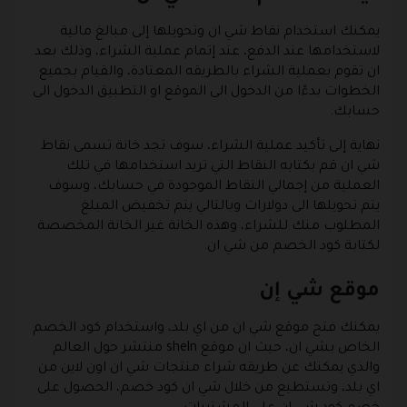
يمكنك استخدام نقاط شي ان وتحويلها إلى مبالغ مالية
لاستخدامها عند الدفع، عند إتمام عملية الشراء، وذلك بعد
ان تقوم بعملية الشراء بالطريقه المعتادة، والقيام بجميع
الخطوات بدءًا من الدخول الى الموقع او التطبيق الدخول الى
حسابك.
نهاية إلى تأكيد عملية الشراء، سوف تجد خانة تسمى نقاط
شي ان قم بكتابه النقاط التي تريد استخدامها في تلك
العملية من إجمالي النقاط الموجودة في حسابك، وسوف
يتم تحويلها الى دولارات وبالتالي يتم تخفيض المبلغ
المطلوب منك للشراء، وهذه الخانة غير الخانة المخصصة
لكتابة كود الخصم من شي ان.
موقع شي إن
يمكنك فتح موقع شي ان من اي بلد، واستخدام كود الخصم
الخاص بشي ان، حيث ان موقع sheln منتشر حول العالم
والذي يمكنك عن طريقه شراء منتجات شي ان اون لاين من
اي بلد، وتستطيع من خلال شي ان كود خصم، الحصول على