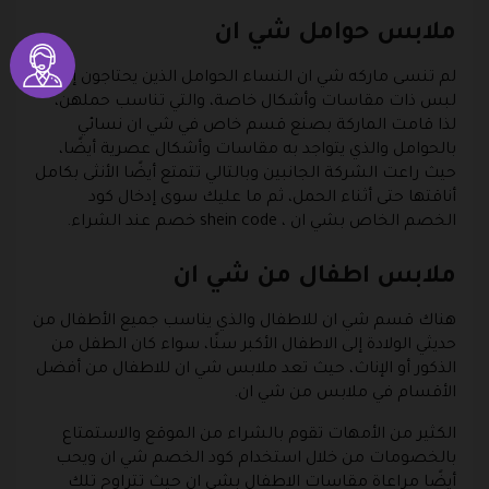
ملابس حوامل شي ان
لم تنسى ماركه شي ان النساء الحوامل الذين يحتاجون إلى
لبس ذات مقاسات وأشكال خاصة، والتي تناسب حملهن،
لذا قامت الماركة بصنع قسم خاص في شي ان نسائي
بالحوامل والذي يتواجد به مقاسات وأشكال عصرية أيضًا،
حيث راعت الشركة الجانبين وبالتالي تتمتع أيضًا الأنثى بكامل
أناقتها حتى أثناء الحمل، ثم ما عليك سوى إدخال كود
الخصم الخاص بشي ان ، shein code خصم عند الشراء.
ملابس اطفال من شي ان
هناك قسم شي ان للاطفال والذي يناسب جميع الأطفال من
حديثي الولادة إلى الاطفال الأكبر سنًا، سواء كان الطفل من
الذكور أو الإناث، حيث تعد ملابس شي ان للاطفال من أفضل
الأقسام في ملابس من شي ان.
الكثير من الأمهات تقوم بالشراء من الموقع والاستمتاع
بالخصومات من خلال استخدام كود الخصم شي ان ويحب
أيضًا مراعاة مقاسات الاطفال بشي ان حيث تتراوح تلك