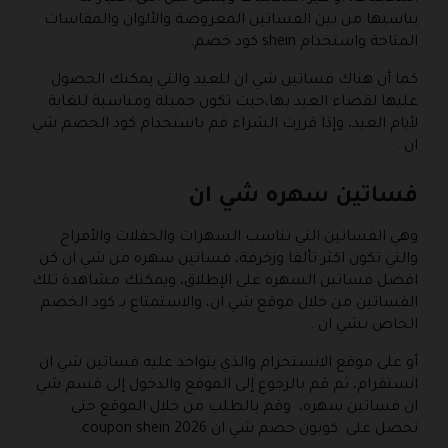
يناسبها من بين الفساتين المعروضة والألوان والمقاسات
المتاحة واستخدام shein كود خصم.
كما أن هناك فساتين شي ان للعيد والتي يمكنك الحصول
عليها لقضاء العيد بها،حيث تكون جميلة ومناسبة للغاية
لأيام العيد، وإذا قررت الشراء قم باستخدام كود الخصم شي
ان .
فساتين سهره شي ان
وهي الفساتين التي تناسب السهرات والحفلات والأفراح
والتي تكون اكثر تألقا وزخرفة، فساتين سهره من شي ان كن
اقضل فساتين السهره على الإطلاق، ويمكنك مشاهدة تلك
الفساتين من خلال موقع شي ان، والاستمتاع بـ كود الخصم
الخاص بشي ان .
أو على موقع الانستجرام والذي يتواجد عليه فساتين شي ان
انستقرام، ثم قم بالرجوع إلى الموقع والدخول إلى قسم شي
ان فساتين سهره، وقم بالطلب من خلال الموقع حتى
تحصل على كوبون خصم شي ان 2026 coupon shein.