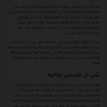
هو قسم مخصص لبيع الشنط المختلفة والذي يعد من
أهم الأقسام المتواجدة في الموقع، كما أنه من الأقسام التي
يتم بيع عدد كبير من منتجاتها بشكل مستمر، والطبع
بالإضافة إلى أشكال وألوان الشنط، يكون السعر قليل
إضافة إلى الخصومات التي تحصل عليها من خلال كود
الخصم الخاص بشي ان.
كما أن هناك أنواع عديدة من الشنط مثل شي ان شنط كتف،
شنط الظهر والعديد من الأنواع والأشكال والأحجام المختلفة
من الشنط وكل شنطة الألوان المتاحة بها أسفل صورتها
ويمكنك اختيار أي لون منها عند شرائها، واستخدام shein
code.
شي ان ملابس رجاليه
يتواجد في شي ان رجالي العديد من الملابس الرجالية التي
تناسب الشباب المختلفة في الاذواق منها التيشرتات
والقمصان والبنطلونات الجينز والكلاسيك والرياضي وكل
الأنواع والألوان والمقاسات المختلفة من الملابس الخاصة
بالرجال، وبعد تحديد ما تريد ادخل كود الخصم الخاص بشي