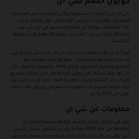
كوبون خصم شي ان
شي ان من الماركات الشهيرة، والتي تقدم عدد من المنتجات
المتميزة، ويفضل الكثير من الأشخاص حول العالم شراء
تلك المنتجات، وذلك لأن الشركة متميزة في كل شي منذ
إنشائها بداية من عدد المنتجات وجودتها نهاية إلى أسعارها
المناسبة.
كما أننا في هذا المقال سنتحدث عن كل ما يخص شركة شي
ان من منتجاتها ومعلومات عنها وكيفية التعامل مع
الموقع وتحميل التطبيق، ورقم shein، وشروط الحصول على
كل كود مما يمكنك من توفير العائلة اون لاين، وذلك بتجميع
طلبات كل العائلة وعمل الطلبية معا، ذلك لأن الخصم يزيد
بزياد قيمة المشتريات خصوصاً خصم شي ان اول طلب فقد
يصل الي 50% وأكثر.
معلومات عن شي ان
شن هي ماركة تجارية عالمية، ولكنها صينية الأصل تم
إطلاقها في عام 2008 ميلاديًا على يد شخص يسمى كريس
شو، وهي في الأساس كانت مثل شركه شحن فقط ولم تكن