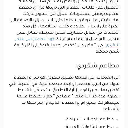
شيء يرغب فيه العميل و يمكن تقسيم هذا الى امكانية
الحصول على طلبات الطعام التي تريدها من اي مطعم
امكانية توصيل مستلزمات المنزل من السوبر ماركت
امكانية شراء الادوية و شحنها حتى باب المنزل بالاضافة الى
القدرة على ارسال الطرود و كذلك استلامها ، كل هذه
الخدمات في مقابل مصاريف شحن بسيطة مقابل عمل
مندوب التوصيل و ايضا سنوفر لك
كود الخصم من متجر
شقردي
لكي تتمكن من تخفيض هذه القيمة الى اقل قيمة
شحن ممكنة .
مطاعم شقردي
الى الخدمات التي قدمها تطبيق شقردي هو شراء الطعام
سواء من اقرب مطعم او ابعد مطعم لديك في المدينة التي
تقطن بها ، حين تقوم بزيارة التطبيق ستجد في الشريط
العلوي عدة خيارات منها ” مطاعم ” قم بالضغط عليها
سيظهر لك جميع انواع الطعام التالية و اختر منها ما
يناسبك :
مطاعم الوجبات السريعة .
مطاعم المأكولات العربية .