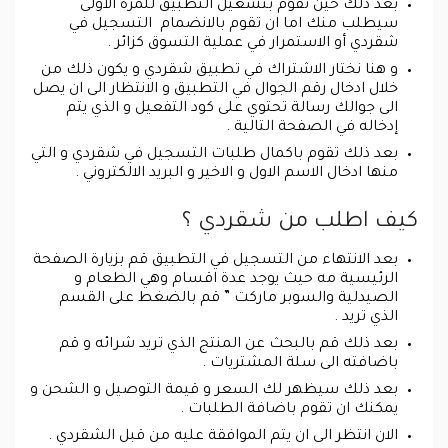
بعد ذلك حين تقوم بتشغيل التطبيق للمرة الاولى
سيطلب منك اما ان تقوم بالانضمام التسجيل في
شقردي أو الاستمرار في عملية التسوق كزائر .
و هنا نختار الاشتراك في تطبيق شقردي و يكون ذلك من
خلال ادخال رقم الجوال في التطبيق و الانتظار الى ان يصل
الى جوالك رسالة تحتوي على كود التفعيل و الذي يتم
إدخاله في الصفحة التالية .
بعد ذلك تقوم باكمال طلبات التسجيل في شقردي و التي
منها ادخال الاسم الاول و الاخير و البريد الالكتروني .
كيف اطلب من شقردي ؟
بعد الانتهاء من التسجيل في التطبيق قم بزيارة الصفحة
الرئيسية مه حيث يوجد عدة اقسام وهي الطعام و
الصيدلية والسوبر ماركت ” قم بالضغط على القسم
الذي تريد .
بعد ذلك قم بالبحث عن المنتج الذي تريد شرائه و قم
باضافته الى سلة المشتريات .
بعد ذلك سيظهر لك السعر و قيمة التوصيل و الشحن و
يمكنك ان تقوم باضافة الطلبات .
الان انتظر الى ان يتم الموافقة عليه من قبل الشقردي .