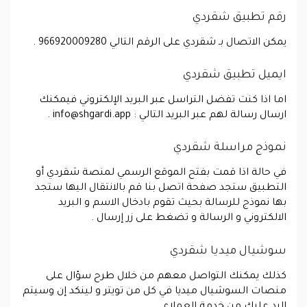
رقم تطبيق شقردي
يمكن الاتصال بـ شقردي على الرقم التالي 966920009280 .
ايميل تطبيق شقردي
اما اذا كنت تفضل التراسل عبر البريد الإلكتروني فيمكنك
ارسال رسالة لهم عبر البريد التالي :
info@shgardi.app
.
نموذج مراسلة شقردي
في حالة اذا قمت بفتح الموقع الرسمي لمنصة شقردي أو
التطبيق ستجد صفحة اتصل بنا قم بالانتقال اليها ستجد
بها نموذج للرسالة بحيث تقوم بادخال الاسم و البريد
الالكتروني و الرسالة و تضغط على زر إرسال .
سوشيال ميديا شقردي
كذلك يمكنك التواصل معهم من خلال طرح سؤال على
منصات السوشيال ميديا في كل من تويتر و لينكد إن وسيتم
الرد عليك من خدمة العملاء .