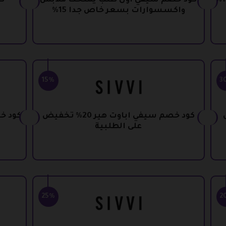
كود خصم سيفي اول طلب يمنحك ملابس
ك
واكسسوارات بسعر خاص جدا 15%
15%
3
يض
كود خصم سيفي اباوت هير 20% تخفيض
على الطلبية
25%
2