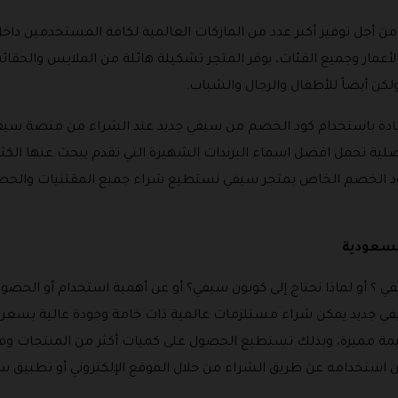
قد تم تأسيس متجر سيفي خلال عام 2014 من أجل توفير أكبر عدد من الماركات العالمية لكافة 
لأعمار وجميع الفئات، يوفر المتجر تشكيلة هائلة من الملابس والحق
كن أيضاً للأطفال والرجال والشباب.
دة باستخدام كود الخصم من سيفي جديد عند الشراء من منصة سيفي الإ
لية تحمل افضل اسماء البرندات الشهيرة التي تقدم يبحث عنها الك
ود الخصم الخاص بمتجر سيفي نستطيع شراء جميع المقتنيات والح
؟ أو لماذا نحتاج إلى كوبون سيفي؟ أو عن أهمية استخدام أو الح
سيفي جديد يمكن شراء مستلزمات عالمية ذات خامة وجودة عالية بسعر
ة مميزة، وبذلك تستطيع الحصول على كميات أكثر من المنتجات وفي ن
استخدامه عن طريق الشراء من خلال الموقع الإلكتروني أو تطبيق س