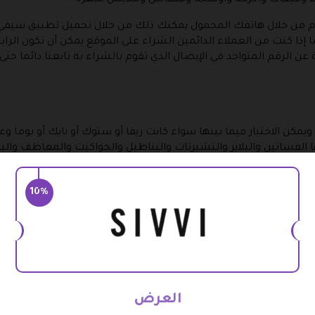
ظ وقبعات وأحزمة وأوشحة وفساتين وملابس سهرة .
وم من خلال هاتفك المحمول يمكنك ذلك من خلال تحميل تطبيق سيفي
إذا كنت من العملاء الدائمين الشراء على الموقع يمكن أن تكون الر
ة عن الرقم المتواجد في الإيصال الذي تقوم بالشراء به تابعنا دائما ح
مكن الاختيار فيما بينها سواء كانت ريفا أو ستوك أو نايك أو بوما وغ
ا الفساتين والبلاير والتشيرتات والبناطيل والجواكيت والمعاطف والبن
ليب فلوب والشباشب الخاصة بغرف النوم والاحذية ذات الكعب العالي وا
10%
جدا الأحذية السنيكرز والأحذية الرياضية وسوف تجد السيدات أروع تشك
قة متنوعة بين حقائب الكتف والحقائب الكبيرة وأيضا حقائب التسوق و
 الظهر وحقائب الخصر التي انتشرت تلك الأيام والحقائب الرياضية لن 
sivvi.
فلدينا مجموعة فريدة من المجوهرات سواء الأقراط أو الخواتم و
العرض
ها طبعات الزهور أو السادة والجوارب والوشوم التي يمكن أن تقوم بطب