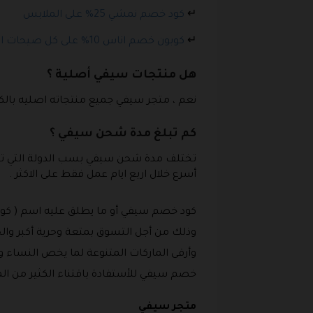
↵
كود خصم نمشي 25% على الملابس
↵
كوبون خصم اناس 10% على كل صيحات الموضة
هل منتجات سيفي أصلية ؟
نعم ، متجر سيفي جميع منتجاته اصليه بالكامل بنسبة 100%لأنها تتبع البراندات العالمية مثل أديداس و نايكي في ا
كم تبلغ مدة شحن سيفي ؟
تختلف مدة شحن سيفي بسب الدولة التي تقيم
أسرع خلال اربع ايام عمل فقط على الاكثر .
كود خصم سيفي أو ما يطلق عليه اسم ( كوبون
وذلك من أجل التسوق بمتعة وحرية أكبر وا
وأرقى الماركات المتنوعة لما يخص النساء وا
خصم سيفي للأستفادة باقتناء الكثير من ال
متجر سيفي