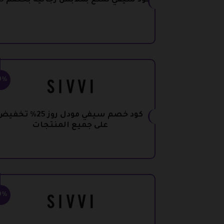
كود سيفي تمتع بملابس رجالية بخصم 15%
0%
كود خصم سيفي مودل روز 25% تخف
على جميع المنتجات
0%