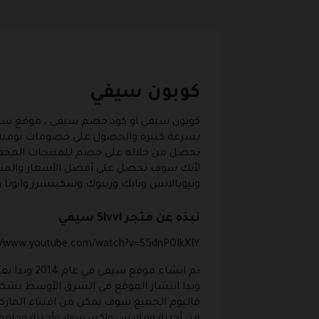
كوبون سيفي
كوبون سيفي
او
كود خصم سيفي ،
موقع سيفي
بسرعة كبيرة والحصول على خصومات يومية
تحصل من خلاله على خصم للمنتجات الم
ونيوبالانس ونايك وريبوك وسكيتشرز وانوتا و
نبذه عن متجر Sivvi سيفي
://www.youtube.com/watch?v=S5dnPOIkXIY
وبدا انتشار الموقع في الشرق الأوسط بشكل 
فاليوم الجميع سوف يمكن من اقتناء المار