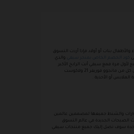
والأطفال بنات أو أولاد فإذا أردت التسوق
ى
كود الخصم الخاص بمتجر سيفي
والذي
لأول مرة فمع سيفي أنت الرابح الأكبر
لأنك سوف تحصل على أفضل الأسعار والمنتجات وأيضا ماركات عالمية جميعها في مكان واحد ويمكن أن تختار بين كل من مانجوو فوريفر 21 ولاكوست
الملابس أو الأحذية .
للملابس أو الأحذية والإكسسوارات والشنط جميعها لمصممين عالمين
دث الصيحات الجديدة في عالم التسوق
 واحدة سوف تصل إليك جميع منتجات سيفي