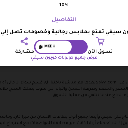
 واختيار ما يناسب الهاتف أو اللاب توب ويمكن أن تقوم بتزيين مكتب
10%
التفاصيل
الملابس الرجالية بسهولة فعندما تدخل على سيفي لن تحتاج الا إ
ن سيفي تمتع بملابس رجالية وخصومات تصل إلي 10%
أحذية أو ملابس تشمل الجوارب والملابس الرياضية والتيشرتات والشور
ية وإكسسوارات الأطفال قم بالتسوق الأن وسوف تحصل على مزايا كثي
MKDH
تسوق الآن
مشاركة
اسبة .
عرض جميع كوبونات كوبون سيفي
عند التسوق من سيفي يجب أن تقوم بالدخول على sivvi.com وبعدها قم مباشرة باختيار اي 
السعر والخصم وطريقة الشحن والأيام التي سوف يصلك المنتج خلالها
ء الدفع عندما تنتهي من عملية التسوق .
متاح على سيفي وأيضا جميع أنواع بطاقات الائتمان من فيزا كارد وماستر
ين إذا لم تعجبك أو اذا كانت غير مطابقة للمواصفات مع استرجاع قيم