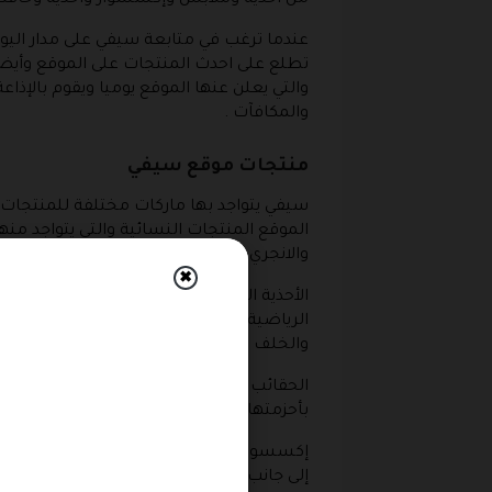
من أحذية وملابس وإكسسوار وأحذية وحاف
عندما ترغب في متابعة سيفي على مدار الي
تطلع على احدث المنتجات على الموقع وأيضا 
والتي يعلن عنها الموقع يوميا ويقوم بالإذاع
والمكافآت .
منتجات موقع سيفي
سيفي
يتواجد بها ماركات مختلفة للمنتجات وي
الموقع المنتجات النسائية والتي يتواجد منه
والانجري وملابس النوم .
✖
الأحذية النسائية مختلفة فيتواجد منها الف
الرياضية وأيضا يمكن أن تشتري بحرية كبيرة 
والخلف .
الحقائب يتواجد منها على سيفي تشكيلة أني
بأحزمتها الجلدية أو اللامعة إلى جنب حقائب
إكسسوارات كل سيدة سوف تجدها على
com
إلى جانب تشكيلة الساعات والأوشحة التي علي