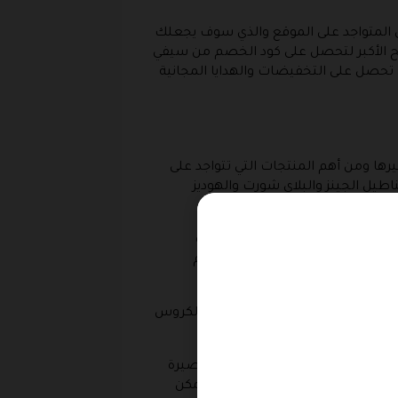
 المتواجد على الموقع والذي سوف يجعلك
ابح الأكبر لتحصل على كود الخصم من سيفي
تى تحصل على التخفيضات والهدايا المجانية
يرها ومن أهم المنتجات التي تتواجد على
اطيل الجينز والبلاي شورت والهوديز
لفلات والصنادل والابوات والأحذية
يلة من الأحذية المفتوحة من الأمام
يتواجد ألوان مختلفة من الحقائب الكروس
تجد أفضل منها إلا داخل سيفي .
القلادات المختلفة الطويلة أو القصيرة
اعتها على اليد أو الرقبة وأيضا يمكن