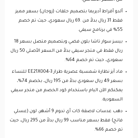
ألدو أقراط أديريما بتصميم حلقات (زوجان) بسعر مميز
فقط 31 ريال بدلاً من .69 ريال سعودي، حيث تم خصم
55% في برنامج سيفي.
بيسز سوار تاشا بلون فضي وبتصميم متصل بسعر 18
ريال فقط في متجر سيفي بدلاً من السعر الأصلي 50 ريال
سعودي، حيث تم خصم 64%.
ماد آيز نظارة شمسية عصرية طراز EE21X004-3 للنساء
بسعر 49 ريال سعودي بدلاً من 195 ريال، بخصم 74%،
يمكنكم الآن اليام باستخدام كود الخصم من متجر سيفي
السعودية.
دهب عدسات لاصقة كات آي تدوم 9 أشهر، لون (عسلي
فاتح) فقط بسعر مناسب 99 ريال بدلاً من 295 ريال، حيث
تم خصم 66%.