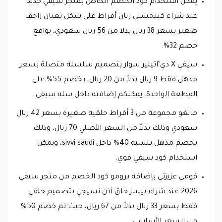
يمكن استخدام كود الخصم الخاص بمتجر سيفي جديد
عند شراء كينجسلي ريان أقراط على شكل ثعبان زاحف
صغير بسعر 38 ريال بدلا من 56 ريال سعودي، بواقع
خصم 32%.
سيفي X دي‘اتيلير سوار بتصميم سلسلة متصلة بسعر
مذهل فقط 9 ريال بدلاً من 20 ريال، بخصم 55% على
القطعة الواحدة، يمكنكم إضافته داخل سله سيفي.
مانغو مجموعة من 3 أقراط حلقية صغيرة بسعر 42 ريال
سعودي وذلك بدلاً من السعر الأصلي 70 ريال، وذلك
بخصم مذهل بنسبة 40% داخل sivvi saudi، ويمكن
استخدام كود سيفي قوي.
قومي عزيزتي بإضافة برومو كود الخصم من متجر سيفي
2026 عند شراء بيسز حلق أذن نسيجي بتصميم حلقي
فقط بسعر 33 ريال بدلاً من 67 ريال، حيث تم خصم 50%
من السعر الأساسي.