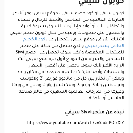
كوبون سيفي
كوبون سيفي
او
كود خصم سيفي ،
موقع سيفي يوفر أشهر
الماركات العالمية من الملابس والأحذية للرجال والنساء
والأطفال بنات أو أولاد فإذا أردت التسوق بسرعة كبيرة
والحصول على خصومات يومية من خلال
كوبون خصم سيفي
اشترك الآن في موقع سيفي لتحصل على
كود الخصم
الخاص بمتجر سيفي
والذي تحصل من خلاله على خصم
للمنتجات المخفضة وأيضا سوف تحصل على
خصم Sivvi
للتسجيل والشراء من الموقع لأول مرة فمع سيفي أنت
الرابح الأكبر لأنك سوف تحصل على أفضل الأسعار
والمنتجات وأيضا ماركات عالمية جميعها في مكان واحد
ويمكن أن تختار بين كل من مانجوو فوريفر 21 ولاكوست
ونيوبالانس ونايك وريبوك وسكيتشرز وانوتا وميني مي وريفا
وغيرها من الماركات العالمية الشهيرة في عالم صناعة
الملابس أو الأحذية .
نبذه عن متجر Sivvi سيفي
https://www.youtube.com/watch?v=S5dnPOIkXIY