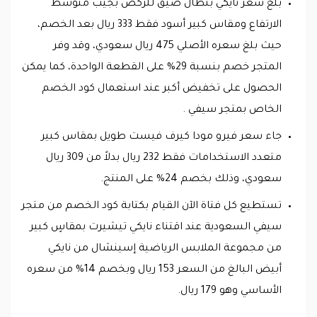
بلغ سعر نايكي بنطال ضيق للركض بجيب متوسط
الارتفاع ومقاس كبير أسود فقط 333 ريال بعد الخصم،
حيث بلغ سعره الأصلي 475 ريال سعودي، وقد وفر
المتجر خصم بنسبة 29% على القطعة الواحدة، كما يمكن
الحصول على تخفيض أكبر عند استعمال كود الخصم
الخاص بمتجر سيفي .
جاء سعر فيرو مودا كيرف فيست طويل بمقاس كبير
متعدد الاستخدامات فقط 232 ريال بدلاً من 309 ريال
سعودي، وذلك بخصم 24% على المنتج.
تستطيع كل فتاة الآن القيام بكتابة كود الخصم من متجر
سيفي السعودية عند اقتناء نايكي تيشيرت بمقاسٍ كبير
من مجموعة الملابس الرياضية إسينشال من نايكي
أبيض البالغ من السعر 153 ريال وبخصم 14% من سعره
الأساسي وهو 179 ريال.