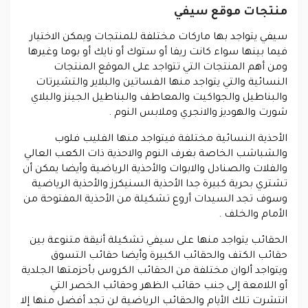
منتجات موقع سيفي
سيفي
يتواجد بها ماركات مختلفة للمنتجات ويمكن الاختيار
فيما بينها سواء كانت ريفا أو ستوك أو نايك أو بوما وغيرها
ومن أهم المنتجات التي تتواجد على الموقع المنتجات
النسائية والتي يتواجد منها الفساتين والبلاير والتشيرتات
والبناطيل والجواكيت والمعاطف والبناطيل الجينز والبلاي
شورت والهوديز والانجري وملابس النوم .
الأحذية النسائية مختلفة فيتواجد منها الفليب فلوب
والشباشب الخاصة بغرف النوم والاحذية ذات الكعب العالي
والفلات والصنادل والابوات والأحذية الرياضية وأيضا يمكن أن
تشتري بحرية كبيرة جدا الأحذية السنيكرز والأحذية الرياضية
وسوف تجد السيدات أروع تشكيلة من الأحذية المفتوحة من
الأمام والخلف .
الحقائب يتواجد منها على سيفي تشكيلة أنيقة متنوعة بين
حقائب الكتف والحقائب الكبيرة وأيضا حقائب التسوق
ويتواجد ألوان مختلفة من الحقائب الكروس بأحزمتها الجلدية
أو اللامعة إلى جنب حقائب الظهر وحقائب الخصر التي
انتشرت تلك الأيام والحقائب الرياضية لن تجد أفضل منها إلا