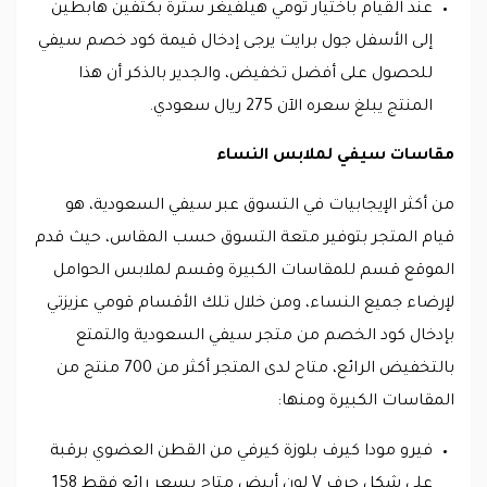
عند القيام باختيار تومي هيلفيغر سترة بكتفين هابطين
إلى الأسفل جول برايت يرجى إدخال قيمة كود خصم سيفي
للحصول على أفضل تخفيض، والجدير بالذكر أن هذا
المنتج يبلغ سعره الآن 275 ريال سعودي.
مقاسات سيفي لملابس النساء
من أكثر الإيجابيات في التسوق عبر سيفي السعودية، هو
قيام المتجر بتوفير متعة التسوق حسب المقاس، حيث قدم
الموقع قسم للمقاسات الكبيرة وقسم لملابس الحوامل
لإرضاء جميع النساء، ومن خلال تلك الأقسام قومي عزيزتي
بإدخال كود الخصم من متجر سيفي السعودية والتمتع
بالتخفيض الرائع، متاح لدى المتجر أكثر من 700 منتج من
المقاسات الكبيرة ومنها:
فيرو مودا كيرف بلوزة كيرفي من القطن العضوي برقبة
على شكل حرف V لون أبيض متاح بسعر رائع فقط 158