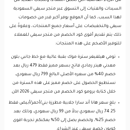
من الأزياء العالمية التي تخص النساء، وتنجذب العديد من
السيدات والفتيات إلى التسوق عبر متجر سيفي السعودية
لهذا السبب، كما أن الموقع يوفر أكبر قدر من خصومات
سيفي والتخفيضات على أسعار جميع المنتجات، وعلاوةً على
ذلك يتم تقديم أقوى كود الخصم من متجر سيفي للعملاء
للتوفير الأضخم على هذه المنتجات:
تومي هيلفيغر سترة موك بقبة عالية مع خط جانبي بلون
معدني هيذر رمادي فاتح بسعر مميز فقط 479 ريال بعد
خصم 40% من سعره الأصلي البالغ 799 ريال سعودي،
نستطيع الحصول على خصم مميز على هذه السترة من
خلال كتابة برومو كود الخصم من متجر سيفي 2026 الآن.
بلغ سعر هانا آند سارا جلابية مطرزة بني/أحمر/أبيض فقط
74.25 ريال سعودي بدلاً من 99 ريال سعودي، وذلك بعد
خصم 25%، ولخصم يصل إلى 50% يمكنكم تجربة اقوى
كوبون خصم سيفي عند الشراء.