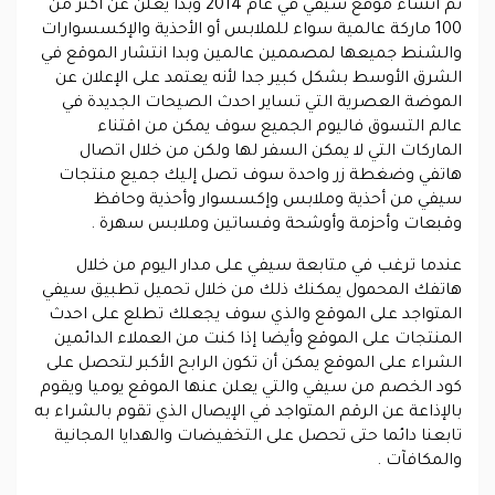
تم انشاء موقع سيفي في عام 2014 وبدا يعلن عن أكثر من
100 ماركة عالمية سواء للملابس أو الأحذية والإكسسوارات
والشنط جميعها لمصممين عالمين وبدا انتشار الموقع في
الشرق الأوسط بشكل كبير جدا لأنه يعتمد على الإعلان عن
الموضة العصرية التي تساير احدث الصيحات الجديدة في
عالم التسوق فاليوم الجميع سوف يمكن من اقتناء
الماركات التي لا يمكن السفر لها ولكن من خلال اتصال
هاتفي وضغطة زر واحدة سوف تصل إليك جميع منتجات
سيفي من أحذية وملابس وإكسسوار وأحذية وحافظ
وقبعات وأحزمة وأوشحة وفساتين وملابس سهرة .
عندما ترغب في متابعة سيفي على مدار اليوم من خلال
هاتفك المحمول يمكنك ذلك من خلال تحميل تطبيق سيفي
المتواجد على الموقع والذي سوف يجعلك تطلع على احدث
المنتجات على الموقع وأيضا إذا كنت من العملاء الدائمين
الشراء على الموقع يمكن أن تكون الرابح الأكبر لتحصل على
كود الخصم من سيفي والتي يعلن عنها الموقع يوميا ويقوم
بالإذاعة عن الرقم المتواجد في الإيصال الذي تقوم بالشراء به
تابعنا دائما حتى تحصل على التخفيضات والهدايا المجانية
والمكافآت .