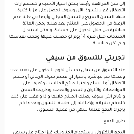
إلى سن المراهقة وأيضا يمكن اختيار الأحذية وإكسسوارات
الأطفال قم بالتسوق الأن وسوف تحصل على مزايا كثيرة
منها الشحن السريع والشحن المجاني وأيضا في حالة عدم
الرغبة في الحصول على المنتج بعد طلبه يمكن الغائة
مباشرة من خلال الدخول على حسابك ويمكن استبدال
المنتجات خلال فترة 14 يوم لو حصلت عليها وقمت بقياسها
ولم تكن مناسبة .
تجربتي للتسوق من سيفي
عند التسوق من سيفي يجب أن تقوم بالدخول على sivvi.com
وبعدها قم مباشرة باختيار اي قسم سواء الرجالي أو قسم
الأطفال أو النساء واختر المنتج المناسب وتعرف على
المواصفات والألوان والسعر والخصم وطريقة الشحن
والأيام التي سوف يصلك المنتج خلالها واذا وافقت على ذلك
كله قم بشرائه وإضافته إلى حقيبة التسوق وبعدها قم
بإجراء الدفع عندما تنتهي من عملية التسوق .
طرق الدفع
الدفع الالكتروني باستخدام إلكترونيك فيزا متاح على سيفي