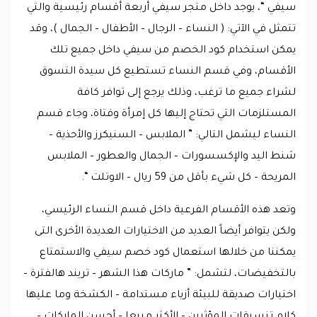
سيفي “، يوجد داخل متجر سيفي أربعة أقسام رئيسية والتي
تتمثل في الآتي: ( النساء – الرجال – الأطفال – الجمال )، وقد
يمكن استخدام كود الخصم من سيفي داخل جميع تلك
الأقسام، وفي قسم النساء تستطيع كل سيدة التسوق
لشراء جميع ما ترغب، وذلك يرجع إلى توافر كافة
المستلزمات التي تحتاج إليها كل إمرأة وفتاة، وجاء قسم
النساء ليشمل التالي: ” الملابس – السنيكرز والأحذية –
شنط اليد والإكسسورات – الجمال والعطور – الملابس
المريحة – كل شيء بأقل من 59 ريال – الاوتلت “.
وتعد هذه الأقسام الفرعية داخل قسم النساء الرئيسي،
ولكن يتوافر أيضاً العديد من الاختيارات العديدة الأخرى التى
يمكننا من خلالها استعمال كود خصم سيفي والاستمتاع
بالتخفيضات، لتشمل: ” ماركات هذا الشهر – تريند هالفترة –
اختيارات صديقة للبيئة أزياء مستدامة – الكشخة وما عليها
كلام تنسيقات المؤثرين – الأكثر مبيعا – أحسن الماركات –