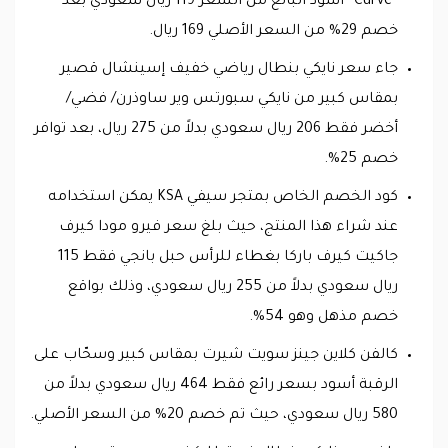
“Curve” أسود البالغ من السعر 119 ريال سعودي بعد
خصم 29% من السعر الأصلي 169 ريال.
جاء سعر نايكي بنطال رياضي خفيف إسينشال قصير
بمقاس كبير من نايكي سبورتس وير ساوذرن/ فضي/
أخضر فقط 206 ريال سعودي بدلاً من 275 ريال، بعد توافر
خصم 25%.
كود الخصم الخاص بمتجر سيفي KSA يمكن استخدامه
عند شراء هذا المنتج، حيث بلغ سعر فيرو مودا كيرف
جاكيت كيرف باركا بغطاء للرأس حبل بانجي فقط 115
ريال سعودي بدلاً من 255 ريال سعودي، وذلك بواقع
خصم مذهل وهو 54%.
كالفن كلاين جينز سويت شيرت بمقاس كبير وسحّاب على
الرقبة أسود بسعر رائع فقط 464 ريال سعودي بدلاً من
580 ريال سعودي، حيث تم خصم 20% من السعر الأصلي.