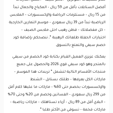
أفضل الستايلات بأقل من 59 ريال – المكياج والجمال تبدأ
من 15 ريال – مستلزمات الرياضة والإكسسورات – الملابس
الرياضية تبدأ من 39 ريال سعودي – موسم التمارين الخارجية
– كل مفضلاتك – قطن رهيب احلى ملابس الصيف –
اختيارات الحفلة طلعاتك الرهيبة “، ننصحكم بإضافة كود
خصم سيفي والتمتع بالتسوق.
يمكنك عزيزي العميل القيام بكتابة كود الخصم من سيفي
بالمتجر وهو كود سيفي قوي 2026 والحصول على جميع
منتجات الأقسام التالية لتشمل ” تريندات هذا الموسم –
ماركات الكل يعرفها – طلتك بستايل – الشنط
والإكسسورات بخصم حتى 60% – ماركات ما عليها كلام أقل
من 299 ريال سعودي – الفساتين وخصم من 20% وحتى 70%
– البلاي أقل من 89 ريال – أزياء تستاهلك – ماركات رياضية –
ماركات فخمة – تسوقي من الأكثر طلبا “.