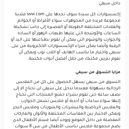
داخل سيفي .
إكسسوارات كل سيدة سوف تجدها على
sivvi.com
فلدينا
مجموعة فريدة من المجوهرات سواء الأقراط أو الخواتم
والقلادات المختلفة الطويلة أو القصيرة إلى جانب تشكيلة
الساعات والأوشحة التي عليها طبعات الزهور أو السادة
والجوارب والوشوم التي يمكن أن تقوم بطباعتها على اليد أو
الرقبة وأيضا يمكن شراء الإكسسوارات الالكترونية من على
سيفي واختيار ما يناسب الهاتف أو اللاب توب ويمكن أن
تقوم بتزيين مكتبك من خلال أفضل أدوات مكتبية .
مزايا التسوق من سيفي
التسوق من
سيفي
يسهل الحصول على كل من الملابس
الرجالية بسهولة فعندما تدخل على سيفي لن تحتاج الا إلى
نصف ساعة حتى تقوم بشراء جميع المنتجات التي تحتاج
إليها سواء ساعات أو أحذية أو ملابس تشمل الجوارب
والملابس الرياضية والتيشرتات والشورتات وملابس البحر
ويمكن الاختيار بين المقاسات المختلفة والألوان والماركات
المفضلة من داخل الموقع ويوجد أيضا قسم الأطفال الذي
يضم مجموعة ملابس تناسب الأطفال من سن 8 سنوات