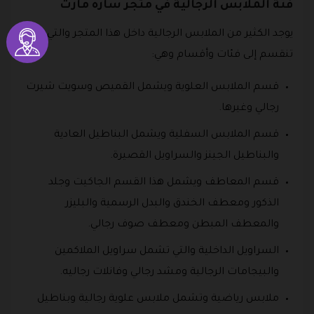
فئة الملابس الرجالية في متجر ساره مارت
يوجد الكثير من الملابس الرجالية داخل هذا المتجر والتي
تنقسم إلى فئات وأقسام وهي:
قسم الملابس العلوية ويشمل القميص وسويت شيرت
رجالي وغيرها.
قسم الملابس السفلية ويشمل البناطيل العادية
والبناطيل الجينز والسراويل القصيرة.
قسم المعاطف ويشمل هذا القسم الجاكيت وجلد
الذكور ومعطف الخندق والبدل الرسمية والبليزر
والمعطف المبطن ومعطف صوف رجالي.
السراويل الداخلية والتي تشمل سراويل الملاكمين
والبيجامات الرجالية ومشد رجالي وفانلات رجاليه.
ملابس رياضية وتشمل ملابس علوية رجالية وبناطيل