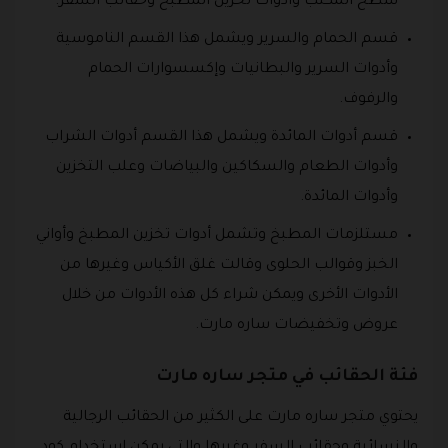
سطح المكتب وادوات تخزين المطبخ وحقائب السفر.
قسم الحمام والسرير ويشمل هذا القسم الناموسية
وأدوات السرير والبطانيات وإكسسوارات الحمام
والرفوف.
قسم أدوات المائدة ويشمل هذا القسم أدوات الشراب
وأدوات الطعام والسكاكين والبياضات وعلب التخزين
وأدوات المائدة.
مستلزمات المطبخ وتشمل أدوات تخزين المطبخ وأواني
الخبز وقوالب الحلوى وقالت غلق الأكياس وغيرها من
الأدوات الأخرى ويمكن شراء كل هذه الأدوات من خلال
عروض وتخفيضات ساره مارت.
فئة الحقائب في متجر ساره مارت
يحتوي متجر ساره مارت على الكثير من الحقائب الرجالية
والنسائية وحقائب السفر وغيرها والتي يمكن استخدام كود