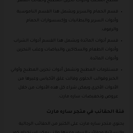
سطح المكتب وادوات تخزين المطبخ وحقائب السفر.
قسم الحمام والسرير ويشمل هذا القسم الناموسية
وأدوات السرير والبطانيات وإكسسوارات الحمام
والرفوف.
قسم أدوات المائدة ويشمل هذا القسم أدوات الشراب
وأدوات الطعام والسكاكين والبياضات وعلب التخزين
وأدوات المائدة.
مستلزمات المطبخ وتشمل أدوات تخزين المطبخ وأواني
الخبز وقوالب الحلوى وقالت غلق الأكياس وغيرها من
الأدوات الأخرى ويمكن شراء كل هذه الأدوات من خلال
عروض وتخفيضات ساره مارت.
فئة الحقائب في متجر ساره مارت
يحتوي متجر ساره مارت على الكثير من الحقائب الرجالية
والنسائية وحقائب السفر وغيرها والتي يمكن استخدام كود