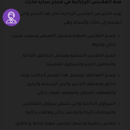
فئة الملابس الرجالية في متجر ساره مارت
يوجد الكثير من الملابس الرجالية داخل هذا المتجر والتي
تنقسم إلى فئات وأقسام وهي:
قسم الملابس العلوية ويشمل القميص وسويت شيرت
رجالي وغيرها.
قسم الملابس السفلية ويشمل البناطيل العادية
والبناطيل الجينز والسراويل القصيرة.
قسم المعاطف ويشمل هذا القسم الجاكيت وجلد
الذكور ومعطف الخندق والبدل الرسمية والبليزر
والمعطف المبطن ومعطف صوف رجالي.
السراويل الداخلية والتي تشمل سراويل الملاكمين
والبيجامات الرجالية ومشد رجالي وفانلات رجاليه.
ملابس رياضية وتشمل ملابس علوية رجالية وبناطيل