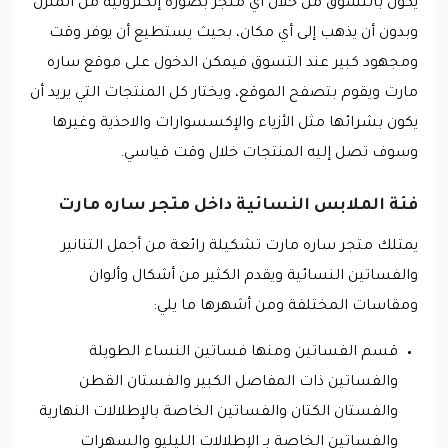
يكون بالتسوق من خلال أي متجر بصورة إلكترونية من المنزل
وبدون أن يذهب إلى أي مكان، بحيث يستطيع أن يوفر وقت
ومجهود كبير عند التسوق فيمكن الدخول على موقع ساره
مارت ويقوم بتصفح الموقع، ويختار كل المنتجات التي يريد أن
يكون بشرائها مثل الأزياء والإكسسوارات والاحذية وغيرها
وسوف تصل إليه المنتجات خلال وقت قياسي.
فئة الملابس النسائية داخل متجر ساره مارت
يمتلك متجر ساره مارت تشكيلة رائعة من أجمل التنانير
والفساتين النسائية ويقدم الكثير من أشكال وألوان
ومقاسات المختلفة ومن أشهرها ما يلي:
قسم الفساتين ومنها فساتين النساء الطويلة
والفساتين ذات المفاصل الكبير والفستان القطن
والفستان الكتان والفساتين الخاصة بالإطلالات النهارية
والفساتين الخاصة بـ الإطلالات الليليو والسهرات